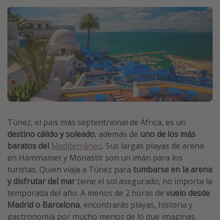
Vacaciones de Playa
Viajes para singles
Escapadas románticas
Más temas
Trabajar en el extranjero
Cruceros por el Mediterráneo
Túnez, el país más septentrional de África, es un
Hoteles más hot de España
destino cálido y soleado
, además de
uno de los más
Guía de equipaje de mano
baratos del
Mediterráneo
. Sus largas playas de arena
Parques de atracciones
en Hammamet y Monastir son un imán para los
turistas. Quien viaja a Túnez para
tumbarse en la arena
Viaja con musicales
y disfrutar del mar
tiene el sol asegurado, no importa la
El Rey León el musical
temporada del año.
A menos de 2 horas de
vuelo desde
Harry Potter en Londres y otros destinos
Madrid o Barcelona
, encontrarás playas, historia y
gastronomía por mucho menos de lo que imaginas.
Eventos deportivos