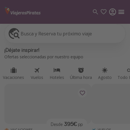
Busca y Reserva tu próximo viaje
Vacaciones
Vuelos
Hoteles
Última hora
Agosto
Todo I
Categorías
¡Déjate inspirar!
Vuelos
Ofertas seleccionadas por nuestro equipo
Hoteles
Viajes
Vacaciones
Vuelos
Hoteles
Última hora
Agosto
Todo I
Cruceros
Destinos
Todos los destinos
Tenerife
395€
Desde
pp
Grecia
VACACIONES
VUELOS