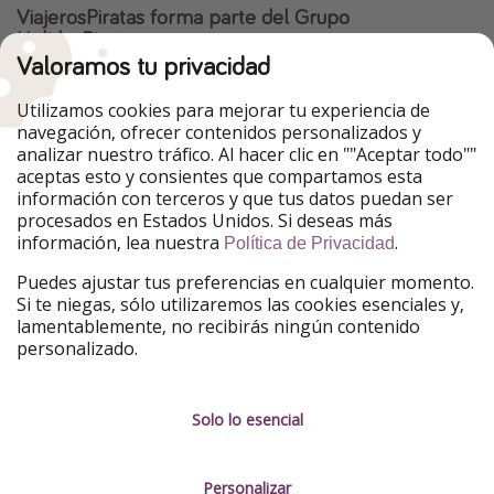
ViajerosPiratas forma parte del Grupo
HolidayPirates
Valoramos tu privacidad
Nuestros mercados
Utilizamos cookies para mejorar tu experiencia de
PiratinViaggio
HolidayPirates
navegación, ofrecer contenidos personalizados y
VakantiePiraten
WakacyjniPiraci
analizar nuestro tráfico. Al hacer clic en ""Aceptar todo""
VoyagesPirates
Ferienpiraten
aceptas esto y consientes que compartamos esta
Urlaubspiraten
Urlaubspiraten
información con terceros y que tus datos puedan ser
TravelPirates
procesados en Estados Unidos. Si deseas más
información, lea nuestra
.
Nuestro grupo
Política de Privacidad
HolidayPirates Group
Puedes ajustar tus preferencias en cualquier momento.
Si te niegas, sólo utilizaremos las cookies esenciales y,
Conócenos mejor
Información legal
lamentablemente, no recibirás ningún contenido
personalizado.
Sobre ViajerosPiratas
Términos y condiciones
Empleo
Política de privacidad
Solo lo esencial
Prensa
Aviso legal
Personalizar
Partners
Gestionar servicios