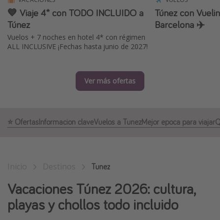
💙 Viaje 4* con TODO INCLUIDO a
Túnez con Vuelin
Marruecos
Túnez
Barcelona ✈️
Islas Baleares
Vuelos + 7 noches en hotel 4* con régimen
México
ALL INCLUSIVE ¡Fechas hasta junio de 2027!
Tailandia
Maldivas
Ver más ofertas
Albania
Inspiración para viajes
⭐️ Ofertas
Informacion clave
Vuelos a Tunez
Mejor epoca para viajar
Q
Camping
Glamping
Inicio
Destinos
Tunez
Viajes en tren
Vacaciones Túnez 2026: cultura,
Viajar sola como mujer
playas y chollos todo incluido
Ofertas para Vacaciones Activas
Viajes en familia