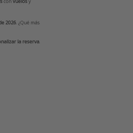
as
con
vuelos
y
 de 2026
. ¿Qué más
nalizar la reserva
.