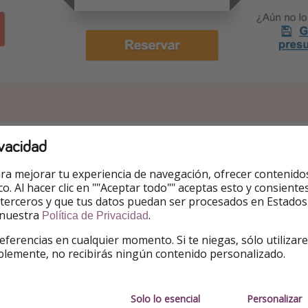
ar una reserva personalizada:
vacidad
fo y reserva” para ir a la web de
Logitravel.com
.
ra mejorar tu experiencia de navegación, ofrecer contenido
ico. Al hacer clic en ""Aceptar todo"" aceptas esto y consie
iar la búsqueda, introduce tu aeropuerto y pincha en “fecha 
 terceros y que tus datos puedan ser procesados en Estados
n todas las fechas de salida y los precios orientativos.
 nuestra
.
Política de Privacidad
eferencias en cualquier momento. Si te niegas, sólo utilizar
e te interese y sigue los pasos para finalizar la reserva.
blemente, no recibirás ningún contenido personalizado.
serva
Solo lo esencial
Personalizar