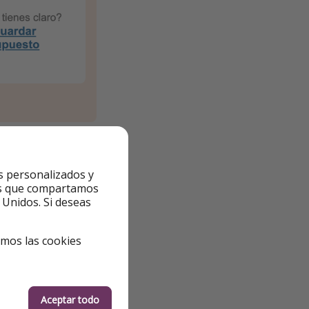
s personalizados y
ntes que compartamos
de inicio” para ver
 Unidos. Si deseas
emos las cookies
Aceptar todo