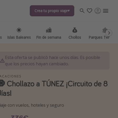
Crea tu propio viaje
Crea tu propio viaje
as
as
Islas Baleares
Islas Baleares
Fin de semana
Fin de semana
Chollos
Chollos
Parques Temátic
Parques Temátic
Esta oferta se publicó hace unos días. Es posible
que los precios hayan cambiado.
ACACIONES
🧿 Chollazo a TÚNEZ ¡Circuito de 8
os destinos
días!
iaje con vuelos, hoteles y seguro