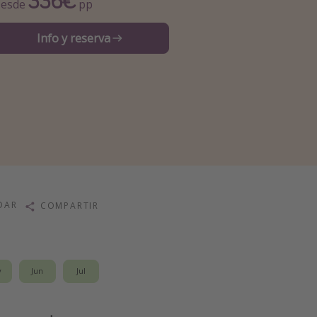
336€
esde
pp
Info y reserva
DAR
COMPARTIR
y
Jun
Jul