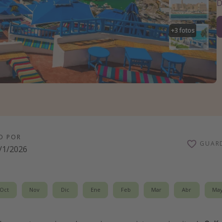
D
+
3
fotos
O POR
GUAR
/1/2026
Oct
Nov
Dic
Ene
Feb
Mar
Abr
Ma