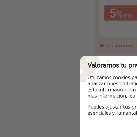
Ir a la oferta
Pasos para realiz
Valoramos tu pri
Haz click en “In
Utilizamos cookies pa
analizar nuestro tráf
Si quieres camb
esta información con
el calendario co
más información, lea
Puedes ajustar tus pr
Selecciona la qu
esenciales y, lamenta
Info y re