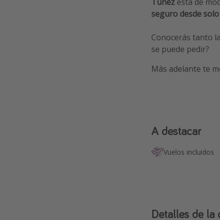
Túnez
está de moda
seguro
desde solo
Conocerás tanto la
se puede pedir?
Más adelante te m
A destacar
Vuelos incluidos
Detalles de la 