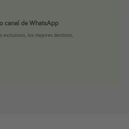
ro canal de WhatsApp
ro canal de Telegram!
app
 exclusivos, los mejores destinos,
tas seleccionadas para ti por nuestros
r nuestros chollazos