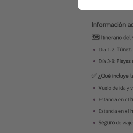
Información ad
🗺 Itinerario del 
Día 1-2:
Túnez.
Día 3-8:
Playas 
✅ ¿Qué incluye l
Vuelo
de ida y v
Estancia en el
h
Estancia en el
h
Seguro
de viaje