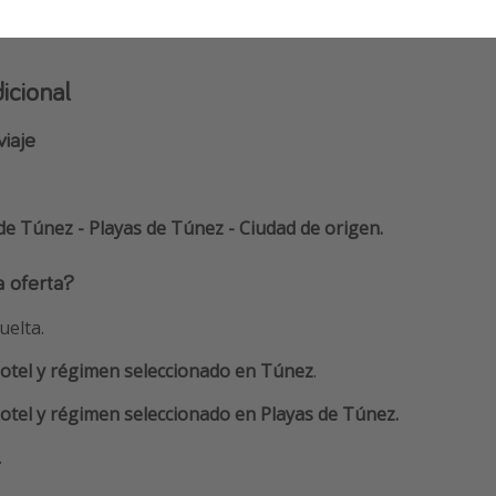
icional
viaje
de Túnez - Playas de Túnez - Ciudad de origen.
a oferta?
uelta.
otel y régimen seleccionado en Túnez
.
otel y régimen seleccionado en Playas de Túnez.
.