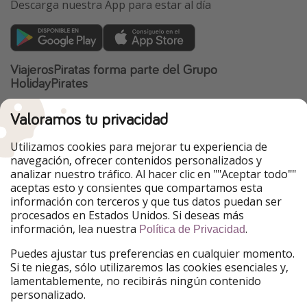
Descarga nuestra App para estar al día
ViajerosPiratas forma parte del Grupo
HolidayPirates
Nuestros mercados
Valoramos tu privacidad
PiratinViaggio
HolidayPirates
Utilizamos cookies para mejorar tu experiencia de
VakantiePiraten
WakacyjniPiraci
VoyagesPirates
Ferienpiraten
navegación, ofrecer contenidos personalizados y
Urlaubspiraten
Urlaubspiraten
analizar nuestro tráfico. Al hacer clic en ""Aceptar todo""
TravelPirates
aceptas esto y consientes que compartamos esta
información con terceros y que tus datos puedan ser
Nuestro grupo
procesados en Estados Unidos. Si deseas más
HolidayPirates Group
información, lea nuestra
.
Política de Privacidad
Puedes ajustar tus preferencias en cualquier momento.
Conócenos mejor
Información legal
Si te niegas, sólo utilizaremos las cookies esenciales y,
lamentablemente, no recibirás ningún contenido
Sobre ViajerosPiratas
Términos y condiciones
personalizado.