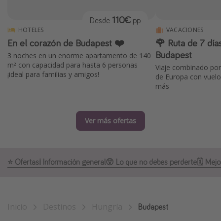
Marruecos
110€
Desde
pp
Islas Baleares
HOTELES
VACACIONES
En el corazón de Budapest ❤️
🌹 Ruta de 7 día
México
Budapest
3 noches en un enorme apartamento de 140
Tailandia
m² con capacidad para hasta 6 personas
Viaje combinado por
¡ideal para familias y amigos!
Maldivas
de Europa con vuelo
más
Albania
Inspiración para viajes
Ver más ofertas
Camping
Glamping
⭐️ Ofertas
ℹ️ Información general
😲 Lo que no debes perderte
🗓️ Mej
Viajes en tren
Viajar sola como mujer
Ofertas para Vacaciones Activas
Inicio
Destinos
Hungría
Budapest
Viajes en familia