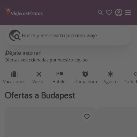
Busca y Reserva tu próximo viaje
Vacaciones
Vuelos
Hoteles
Última hora
Agosto
Todo I
Categorías
¡Déjate inspirar!
Vuelos
Ofertas seleccionadas por nuestro equipo
Hoteles
Viajes
Vacaciones
Vuelos
Hoteles
Última hora
Agosto
Todo I
Cruceros
Ofertas a Budapest
Destinos
Todos los destinos
Tenerife
Grecia