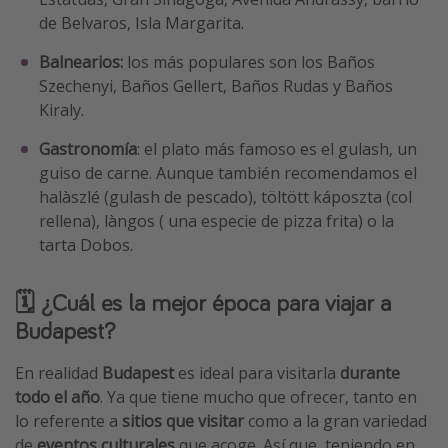
de Belvaros, Isla Margarita.
Balnearios:
los más populares son los Baños
Szechenyi, Baños Gellert, Baños Rudas y Baños
Kiraly.
Gastronomía
: el plato más famoso es el gulash, un
guiso de carne. Aunque también recomendamos el
halàszlé (gulash de pescado), töltött káposzta (col
rellena), làngos ( una especie de pizza frita) o la
tarta Dobos.
🗓️ ¿Cuál es la mejor época para viajar a
Budapest?
En realidad
Budapest
es ideal para visitarla
durante
todo el año
. Ya que tiene mucho que ofrecer, tanto en
lo referente a
sitios que visitar
como a la gran variedad
de
eventos culturales
que acoge. Así que, teniendo en