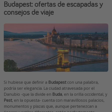
Budapest: ofertas de escapadas y
Vacaciones de Playa
consejos de viaje
Viajes para singles
Escapadas románticas
Más temas
Trabajar en el extranjero
Cruceros por el Mediterráneo
Hoteles más hot de España
Guía de equipaje de mano
Parques de atracciones
Si hubiese que definir a
Budapest
con una palabra,
Viaja con musicales
podría ser elegancia. La ciudad atravesada por el
Danubio -que la divide en
Buda
, en la orilla occidental, y
El Rey León el musical
Pest
, en la opuesta- cuenta con maravillosos palacios,
Harry Potter en Londres y otros destinos
monumentos y plazas que, aunque pertenezcan a
Eventos deportivos