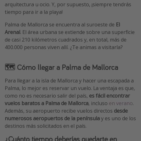
arquitectura u ocio. Y, por supuesto, ¡siempre tendrás
Vacaciones de Playa
tiempo para ir a la playa!
Viajes para singles
Palma de Mallorca se encuentra al suroeste de
El
Escapadas románticas
Arenal
. El área urbana se extiende sobre una superficie
de casi 210 kilómetros cuadrados y, en total, más de
Más temas
400.000 personas viven allí. ¿Te animas a visitarla?
Trabajar en el extranjero
🗺️ Cómo llegar a Palma de Mallorca
Cruceros por el Mediterráneo
Hoteles más hot de España
Para llegar a la isla de Mallorca y hacer una escapada a
Palma, lo mejor es reservar un vuelo. La ventaja es que,
Guía de equipaje de mano
como no es necesario salir del país,
es fácil encontrar
Parques de atracciones
vuelos baratos a Palma de Mallorca
, incluso
en verano
.
Viaja con musicales
Además, su aeropuerto recibe vuelos directos
desde
numerosos aeropuertos de la península
y es uno de los
El Rey León el musical
destinos más solicitados en el país.
Harry Potter en Londres y otros destinos
¿Cuánto tiempo deberías quedarte en
Eventos deportivos