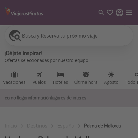
Busca y Reserva tu próximo viaje
Vacaciones
Vuelos
Hoteles
Última hora
Agosto
Todo I
Categorías
¡Déjate inspirar!
Vuelos
Ofertas seleccionadas por nuestro equipo
Hoteles
Viajes
Vacaciones
Vuelos
Hoteles
Última hora
Agosto
Todo I
Cruceros
como llegar
información
lugares de interes
Destinos
Todos los destinos
Inicio
Destinos
España
Tenerife
Palma de Mallorca
Grecia