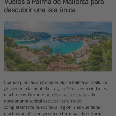
Vuelos a Palma de Mallorca para
Marruecos
descubrir una isla única
Islas Baleares
México
Tailandia
Maldivas
Albania
Inspiración para viajes
Camping
Glamping
Cuando piensas en tomar vuelos a Palma de Mallorca,
¿te vienen a la mente fiesta y sol? Pues esta ciudad es
Viajes en tren
mucho más. Durante
una escapada urbana
a
la
Viajar sola como mujer
apasionante capital
descubrirás un lado
Ofertas para Vacaciones Activas
completamente nuevo de la región. Y es que tiene
mucho que ofrecer, ya sea en términos de cultura,
Viajes en familia