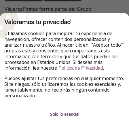
ViajerosPiratas forma parte del Grupo
HolidayPirates
Valoramos tu privacidad
Nuestros mercados
Utilizamos cookies para mejorar tu experiencia de
PiratinViaggio
HolidayPirates
navegación, ofrecer contenidos personalizados y
VakantiePiraten
WakacyjniPiraci
analizar nuestro tráfico. Al hacer clic en ""Aceptar todo""
VoyagesPirates
Ferienpiraten
aceptas esto y consientes que compartamos esta
Urlaubspiraten
Urlaubspiraten
información con terceros y que tus datos puedan ser
TravelPirates
procesados en Estados Unidos. Si deseas más
información, lea nuestra
.
Nuestro grupo
Política de Privacidad
HolidayPirates Group
Puedes ajustar tus preferencias en cualquier momento.
Si te niegas, sólo utilizaremos las cookies esenciales y,
Conócenos mejor
Información legal
lamentablemente, no recibirás ningún contenido
personalizado.
Sobre ViajerosPiratas
Términos y condiciones
Empleo
Política de privacidad
Solo lo esencial
Prensa
Aviso legal