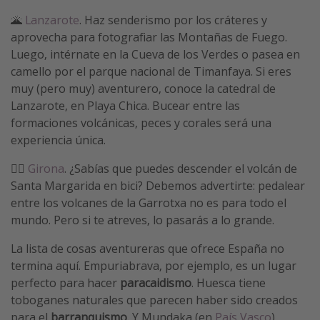
🌋
Lanzarote
. Haz senderismo por los cráteres y
aprovecha para fotografiar las Montañas de Fuego.
Luego, intérnate en la Cueva de los Verdes o pasea en
camello por el parque nacional de Timanfaya. Si eres
muy (pero muy) aventurero, conoce la catedral de
Lanzarote, en Playa Chica. Bucear entre las
formaciones volcánicas, peces y corales será una
experiencia única.
🚵‍♂️
Girona
. ¿Sabías que puedes descender el volcán de
Santa Margarida en bici? Debemos advertirte: pedalear
entre los volcanes de la Garrotxa no es para todo el
mundo. Pero si te atreves, lo pasarás a lo grande.
La lista de cosas aventureras que ofrece España no
termina aquí. Empuriabrava, por ejemplo, es un lugar
perfecto para hacer
paracaidismo
. Huesca tiene
toboganes naturales que parecen haber sido creados
para el
barranquismo
. Y Mundaka (en
País Vasco
)