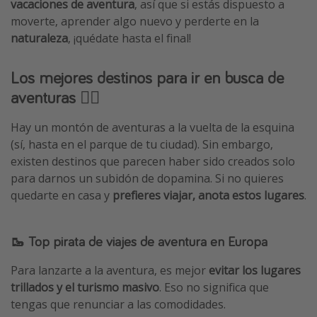
vacaciones de aventura
, así que si estás dispuesto a
Vacaciones de Playa
moverte, aprender algo nuevo y perderte en la
naturaleza
, ¡quédate hasta el final!
Viajes para singles
Escapadas románticas
Los mejores destinos para ir en busca de
aventuras 🚵‍♀️
Más temas
Hay un montón de aventuras a la vuelta de la esquina
Trabajar en el extranjero
(sí, hasta en el parque de tu ciudad). Sin embargo,
Cruceros por el Mediterráneo
existen destinos que parecen haber sido creados solo
Hoteles más hot de España
para darnos un subidón de dopamina. Si no quieres
quedarte en casa y
prefieres viajar, anota estos lugares
.
Guía de equipaje de mano
Parques de atracciones
🥾 Top pirata de viajes de aventura en Europa
Viaja con musicales
El Rey León el musical
Para lanzarte a la aventura, es mejor
evitar los lugares
trillados y el turismo masivo
. Eso no significa que
Harry Potter en Londres y otros destinos
tengas que renunciar a las comodidades.
Eventos deportivos