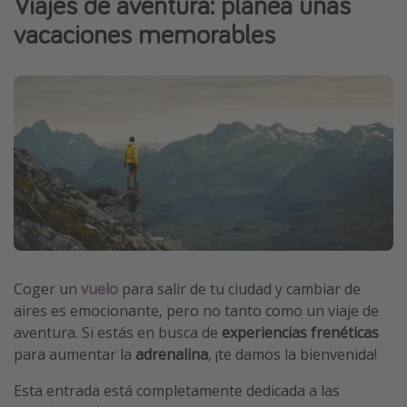
Viajes de aventura: planea unas
Marruecos
vacaciones memorables
Islas Baleares
México
Tailandia
Maldivas
Albania
Inspiración para viajes
Camping
Glamping
Coger un
vuelo
para salir de tu ciudad y cambiar de
aires es emocionante, pero no tanto como un viaje de
Viajes en tren
aventura. Si estás en busca de
experiencias frenéticas
Viajar sola como mujer
para aumentar la
adrenalina
, ¡te damos la bienvenida!
Ofertas para Vacaciones Activas
Esta entrada está completamente dedicada a las
Viajes en familia