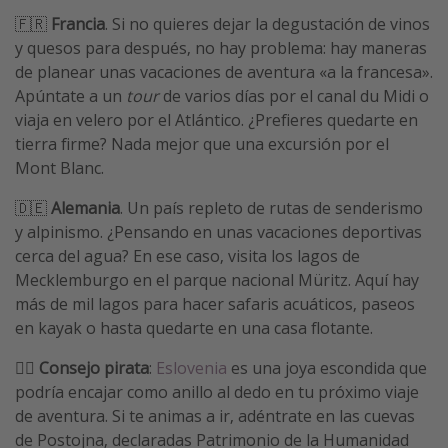
🇫🇷
Francia
. Si no quieres dejar la degustación de vinos
y quesos para después, no hay problema: hay maneras
de planear unas vacaciones de aventura «a la francesa».
Apúntate a un
tour
de varios días por el canal du Midi o
viaja en velero por el Atlántico. ¿Prefieres quedarte en
tierra firme? Nada mejor que una excursión por el
Mont Blanc.
🇩🇪
Alemania
. Un país repleto de rutas de senderismo
y alpinismo. ¿Pensando en unas vacaciones deportivas
cerca del agua? En ese caso, visita los lagos de
Mecklemburgo en el parque nacional Müritz. Aquí hay
más de mil lagos para hacer safaris acuáticos, paseos
en kayak o hasta quedarte en una casa flotante.
🏴‍☠️
Consejo pirata
:
Eslovenia
es una joya escondida que
podría encajar como anillo al dedo en tu próximo viaje
de aventura. Si te animas a ir, adéntrate en las cuevas
de Postojna, declaradas Patrimonio de la Humanidad