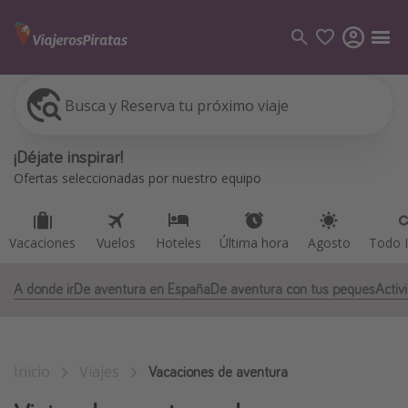
Busca y Reserva tu próximo viaje
Vacaciones
Vuelos
Hoteles
Última hora
Agosto
Todo I
Categorías
¡Déjate inspirar!
Vuelos
Ofertas seleccionadas por nuestro equipo
Hoteles
Viajes
Vacaciones
Vuelos
Hoteles
Última hora
Agosto
Todo I
Cruceros
A donde ir
De aventura en España
De aventura con tus peques
Activ
Destinos
Todos los destinos
Inicio
Viajes
Tenerife
Vacaciones de aventura
Grecia