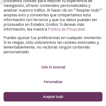
Utilizamos cookies para mejorar tu experiencia de
navegación, ofrecer contenidos personalizados y
X
Telegram
analizar nuestro tráfico. Al hacer clic en ""Aceptar todo""
aceptas esto y consientes que compartamos esta
Rss
información con terceros y que tus datos puedan ser
procesados en Estados Unidos. Si deseas más
información, lea nuestra
.
Política de Privacidad
¿Quieres recibir nuestras últimas ofertas?
Puedes ajustar tus preferencias en cualquier momento.
Si te niegas, sólo utilizaremos las cookies esenciales y,
Descarga nuestra App para estar al día
lamentablemente, no recibirás ningún contenido
personalizado.
ViajerosPiratas forma parte del Grupo
Solo lo esencial
HolidayPirates
Nuestros mercados
Personalizar
PiratinViaggio
HolidayPirates
VakantiePiraten
WakacyjniPiraci
VoyagesPirates
Ferienpiraten
Aceptar todo
Urlaubspiraten
Urlaubspiraten
TravelPirates