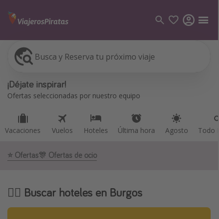
Busca y Reserva tu próximo viaje
Vacaciones
Vuelos
Hoteles
Última hora
Agosto
Todo I
Categorías
¡Déjate inspirar!
Vuelos
Ofertas seleccionadas por nuestro equipo
Hoteles
Viajes
Vacaciones
Vuelos
Hoteles
Última hora
Agosto
Todo I
Cruceros
⭐️ Ofertas
🎊 Ofertas de ocio
Destinos
Todos los destinos
🕵️‍♀️ Buscar hoteles en Burgos
Tenerife
Grecia