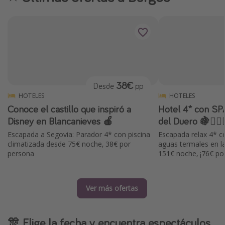
38€
Desde
pp
HOTELES
HOTELES
Conoce el castillo que inspiró a
Hotel 4* con SPA
Disney en Blancanieves 🍎
del Duero 🍇🧖🏻‍♀
Escapada a Segovia: Parador 4* con piscina
Escapada relax 4* c
climatizada desde 75€ noche, 38€ por
aguas termales en la
persona
151€ noche, ¡76€ po
Ver más ofertas
🎊 Elige la fecha y encuentra espectáculos