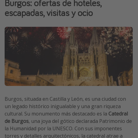
Burgos: ofertas de hoteles,
Vacaciones de Playa
escapadas, visitas y ocio
Viajes para singles
Escapadas románticas
Más temas
Trabajar en el extranjero
Cruceros por el Mediterráneo
Hoteles más hot de España
Guía de equipaje de mano
Parques de atracciones
Burgos, situada en Castilla y León, es una ciudad con
un legado histórico inigualable y una gran riqueza
Viaja con musicales
cultural. Su monumento más destacado es la
Catedral
El Rey León el musical
de Burgos
, una joya del gótico declarada Patrimonio de
Harry Potter en Londres y otros destinos
la Humanidad por la UNESCO. Con sus imponentes
torres y detalles arquitectónicos, la catedral atrae a
Eventos deportivos