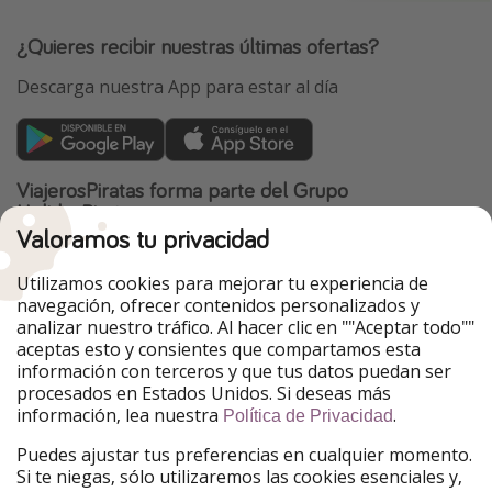
¿Quieres recibir nuestras últimas ofertas?
Descarga nuestra App para estar al día
ViajerosPiratas forma parte del Grupo
HolidayPirates
Valoramos tu privacidad
Nuestros mercados
Utilizamos cookies para mejorar tu experiencia de
PiratinViaggio
HolidayPirates
navegación, ofrecer contenidos personalizados y
VakantiePiraten
WakacyjniPiraci
analizar nuestro tráfico. Al hacer clic en ""Aceptar todo""
VoyagesPirates
Ferienpiraten
aceptas esto y consientes que compartamos esta
Urlaubspiraten
Urlaubspiraten
información con terceros y que tus datos puedan ser
TravelPirates
procesados en Estados Unidos. Si deseas más
información, lea nuestra
.
Nuestro grupo
Política de Privacidad
HolidayPirates Group
Puedes ajustar tus preferencias en cualquier momento.
Si te niegas, sólo utilizaremos las cookies esenciales y,
Conócenos mejor
Información legal