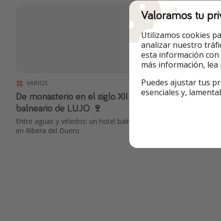
Valoramos tu pri
Utilizamos cookies pa
analizar nuestro tráf
esta información con
más información, lea
Puedes ajustar tus pr
VARIOS
HOTELES
esenciales y, lamenta
De monasterio en el siglo XII a hotel
🍇 Finde 4
balneario de LUJO 🍷
¡Hotel spa 4*
persona! Fec
Entre aguas y viñedos: un hotel balneario 5*
Semana Sant
en Ribera del Duero