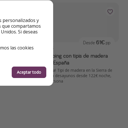
s personalizados y
ntes que compartamos
 Unidos. Si deseas
61€
or noche
Desde
pp
emos las cookies
HOTELES
Halloween🎃
🌲 Glamping con tipis de madera
único en España
n España,
che, ¡20€ por
¡Última hora! Tipi de madera en la Sierra de
Aceptar todo
Gredos con desayunos desde 122€ noche,
61€ por persona