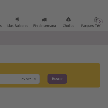
as
Islas Baleares
Fin de semana
Chollos
Parques Temátic
Buscar