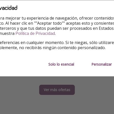
vacidad
ra mejorar tu experiencia de navegación, ofrecer contenido
ico. Al hacer clic en ""Aceptar todo"" aceptas esto y consie
 terceros y que tus datos puedan ser procesados en Estados
 nuestra
.
Política de Privacidad
60€
40€
Desde
por noche
Desde
p
eferencias en cualquier momento. Si te niegas, sólo utilizar
HOTELES
blemente, no recibirás ningún contenido personalizado.
* en Aranda de Duero
Hoteles para el finde de 
 desde solo 60€ noche, 30€ por
Puente de Noviembre: hoteles e
has hasta agosto y también en
Portugal y Andorra desde 40€ no
Solo lo esencial
Personalizar
a
persona!
Ver más ofertas