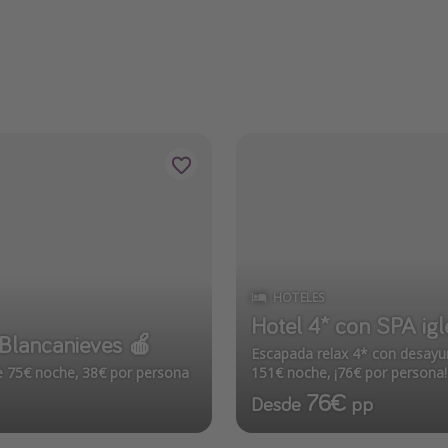
HOTELES
Hotel 4* con SPA igle
 Blancanieves 🍎
Escapada relax 4* con desayun
e 75€ noche, 38€ por persona
151€ noche, ¡76€ por persona!
76€
Desde
pp