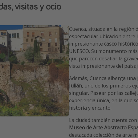
as, visitas y ocio
Cuenca, situada en la región 
espectacular ubicación entre l
impresionante
casco históric
UNESCO. Su monumento más 
que parecen desafiar la grave
vista impresionante del paisaj
Además, Cuenca alberga una j
Julián
, uno de los primeros e
singular. Pasear por las call
experiencia única, en la que 
historia y encanto.
La ciudad también cuenta con
Museo de Arte Abstracto Esp
destacada colección de arte 