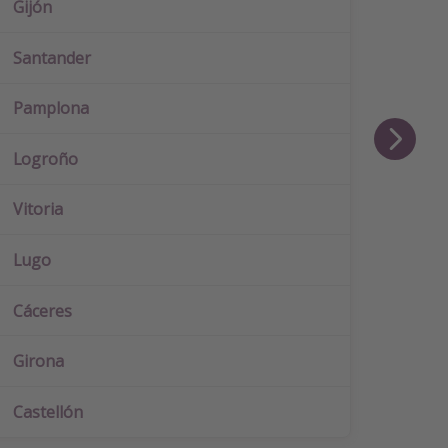
Gijón
Greci
Santander
Algar
Pamplona
Espa
Logroño
Ibiza
Vitoria
Mallo
Lugo
Rom
Cáceres
París
Girona
Prag
Castellón
Punt