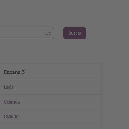
Buscar
España 3
Dest
León
Euro
Cuenca
Portu
Oviedo
Italia