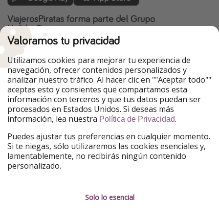
ViajerosPiratas forma parte del Grupo
HolidayPirates
Valoramos tu privacidad
Nuestros mercados
Utilizamos cookies para mejorar tu experiencia de
PiratinViaggio
HolidayPirates
navegación, ofrecer contenidos personalizados y
VakantiePiraten
WakacyjniPiraci
analizar nuestro tráfico. Al hacer clic en ""Aceptar todo""
VoyagesPirates
Ferienpiraten
aceptas esto y consientes que compartamos esta
Urlaubspiraten
Urlaubspiraten
información con terceros y que tus datos puedan ser
TravelPirates
procesados en Estados Unidos. Si deseas más
información, lea nuestra
.
Nuestro grupo
Política de Privacidad
HolidayPirates Group
Puedes ajustar tus preferencias en cualquier momento.
Si te niegas, sólo utilizaremos las cookies esenciales y,
Conócenos mejor
Información legal
lamentablemente, no recibirás ningún contenido
personalizado.
Sobre ViajerosPiratas
Términos y condiciones
Empleo
Política de privacidad
Solo lo esencial
Prensa
Aviso legal