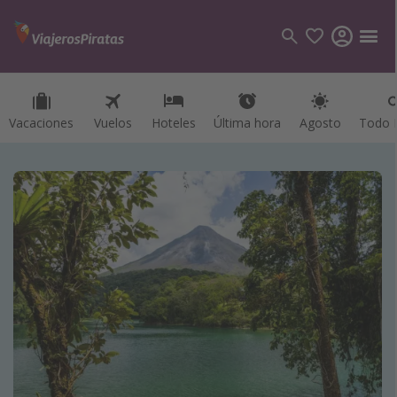
Vacaciones
Vuelos
Hoteles
Última hora
Agosto
Todo I
Categorías
Vuelos
Hoteles
Viajes
Cruceros
Destinos
Todos los destinos
Tenerife
Grecia