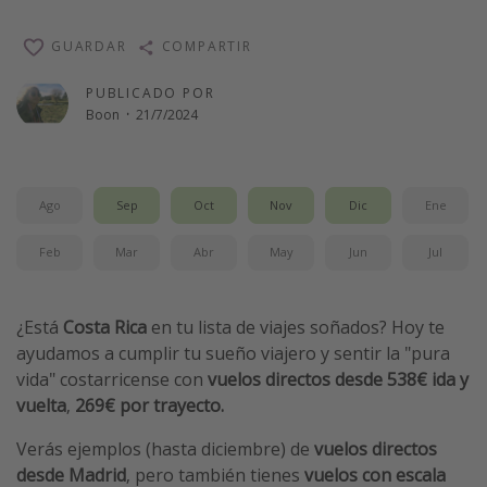
Vacaciones de Playa
GUARDAR
COMPARTIR
Viajes para singles
PUBLICADO POR
Escapadas románticas
Boon
·
21/7/2024
Más temas
Trabajar en el extranjero
Ago
Sep
Oct
Nov
Dic
Ene
Cruceros por el Mediterráneo
Feb
Mar
Abr
May
Jun
Jul
Hoteles más hot de España
Guía de equipaje de mano
¿Está
Costa Rica
en tu lista de viajes soñados? Hoy te
Parques de atracciones
ayudamos a cumplir tu sueño viajero y sentir la "pura
Viaja con musicales
vida" costarricense con
vuelos directos desde
538€ ida y
vuelta
,
269€ por trayecto.
El Rey León el musical
Harry Potter en Londres y otros destinos
Verás ejemplos (hasta diciembre) de
vuelos directos
desde Madrid
, pero también tienes
vuelos con escala
Eventos deportivos