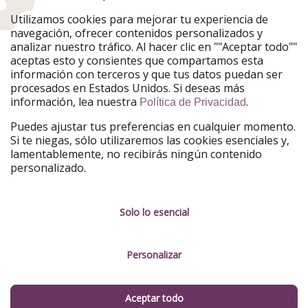
Utilizamos cookies para mejorar tu experiencia de
PiratinViaggio
HolidayPirates
navegación, ofrecer contenidos personalizados y
VakantiePiraten
WakacyjniPiraci
analizar nuestro tráfico. Al hacer clic en ""Aceptar todo""
VoyagesPirates
Ferienpiraten
aceptas esto y consientes que compartamos esta
Urlaubspiraten
Urlaubspiraten
información con terceros y que tus datos puedan ser
TravelPirates
procesados en Estados Unidos. Si deseas más
información, lea nuestra
.
Nuestro grupo
Política de Privacidad
HolidayPirates Group
Puedes ajustar tus preferencias en cualquier momento.
Si te niegas, sólo utilizaremos las cookies esenciales y,
Conócenos mejor
Información legal
lamentablemente, no recibirás ningún contenido
personalizado.
Sobre ViajerosPiratas
Términos y condiciones
Empleo
Política de privacidad
Solo lo esencial
Prensa
Aviso legal
Personalizar
Partners
Gestionar servicios
Sostenibilidad
Aceptar todo