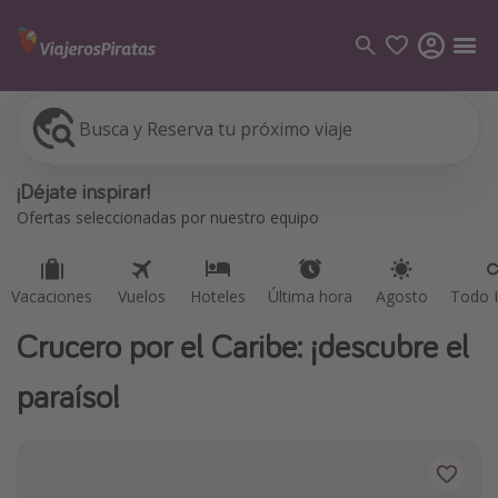
Busca y Reserva tu próximo viaje
Vacaciones
Vuelos
Hoteles
Última hora
Agosto
Todo I
Categorías
¡Déjate inspirar!
Vuelos
Ofertas seleccionadas por nuestro equipo
Hoteles
Viajes
Vacaciones
Vuelos
Hoteles
Última hora
Agosto
Todo I
Cruceros
Crucero por el Caribe: ¡descubre el
Destinos
paraíso!
Todos los destinos
Tenerife
Grecia