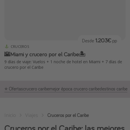
Marruecos
Islas Baleares
México
Tailandia
1.203€
Desde
pp
Maldivas
CRUCEROS
🌇Miami y crucero por el Caribe🏝️
Albania
9 días de viaje: Vuelos + 1 noche de hotel en Miami + 7 días de
crucero por el Caribe
Inspiración para viajes
Camping
⭐️ Ofertas
crucero caribe
mejor época crucero caribe
destinos caribe
Glamping
Viajes en tren
Viajar sola como mujer
Inicio
Viajes
Cruceros por el Caribe
Ofertas para Vacaciones Activas
Cruceros por el Caribe: las mejores
Viajes en familia