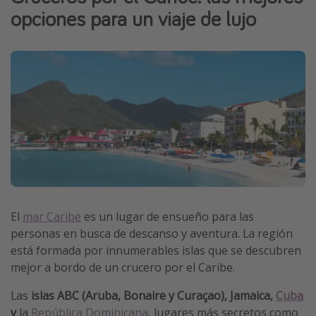
opciones para un viaje de lujo
Vacaciones de Playa
Viajes para singles
Escapadas románticas
Más temas
Trabajar en el extranjero
Cruceros por el Mediterráneo
Hoteles más hot de España
Guía de equipaje de mano
El
mar Caribe
es un lugar de ensueño para las
Parques de atracciones
personas en busca de descanso y aventura. La región
Viaja con musicales
está formada por innumerables islas que se descubren
mejor a bordo de un crucero por el Caribe.
El Rey León el musical
Harry Potter en Londres y otros destinos
Las
islas ABC (Aruba, Bonaire y Curaçao), Jamaica,
Cuba
y
la
República Dominicana
, lugares más secretos como
Eventos deportivos