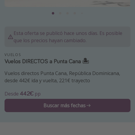
Marruecos
Islas Baleares
México
Esta oferta se publicó hace unos días. Es posible
Tailandia
que los precios hayan cambiado.
Maldivas
VUELOS
Albania
Vuelos DIRECTOS a Punta Cana 🏝️
Vuelos directos Punta Cana, República Dominicana,
Inspiración para viajes
desde 442€ ida y vuelta, 221€ trayecto
Camping
442€
Desde
pp
Glamping
Viajes en tren
Buscar más fechas
Viajar sola como mujer
Ofertas para Vacaciones Activas
Viajes en familia