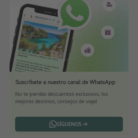
Suscríbete a nuestro canal de WhatsApp
Descarga nuestra app
¡Suscríbete a nuestro canal de Telegram!
No te pierdas descuentos exclusivos, los
Sé el primero en reservar nuestros chollazos
¡Recibe las mejores ofertas seleccionadas para
mejores destinos, consejos de viaje!
ti por nuestros expertos en viajes
SÍGUENOS
Telegram