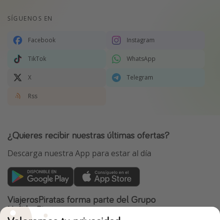
SÍGUENOS EN
Facebook
Instagram
TikTok
WhatsApp
X
Telegram
Rss
¿Quieres recibir nuestras últimas ofertas?
Descarga nuestra App para estar al día
ViajerosPiratas forma parte del Grupo
HolidayPirates