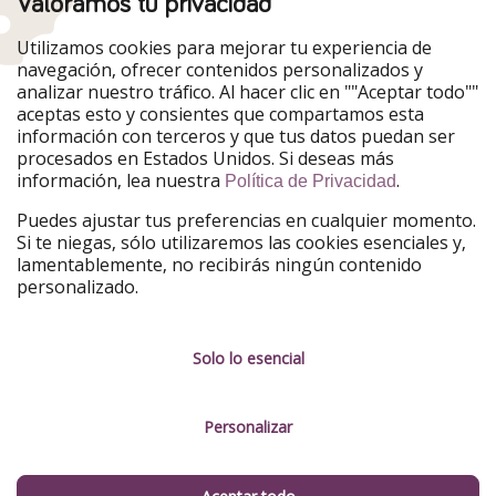
Valoramos tu privacidad
Nuestros mercados
Utilizamos cookies para mejorar tu experiencia de
PiratinViaggio
HolidayPirates
navegación, ofrecer contenidos personalizados y
VakantiePiraten
WakacyjniPiraci
analizar nuestro tráfico. Al hacer clic en ""Aceptar todo""
VoyagesPirates
Ferienpiraten
aceptas esto y consientes que compartamos esta
Urlaubspiraten
Urlaubspiraten
información con terceros y que tus datos puedan ser
TravelPirates
procesados en Estados Unidos. Si deseas más
información, lea nuestra
.
Nuestro grupo
Política de Privacidad
HolidayPirates Group
Puedes ajustar tus preferencias en cualquier momento.
Si te niegas, sólo utilizaremos las cookies esenciales y,
Conócenos mejor
Información legal
lamentablemente, no recibirás ningún contenido
personalizado.
Sobre ViajerosPiratas
Términos y condiciones
Empleo
Política de privacidad
Solo lo esencial
Prensa
Aviso legal
Personalizar
Partners
Gestionar servicios
Sostenibilidad