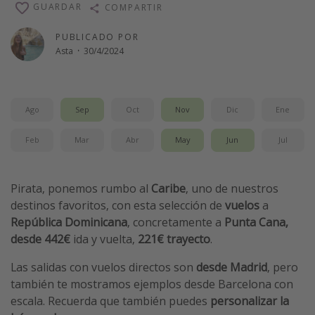
GUARDAR
COMPARTIR
Vacaciones de Playa
PUBLICADO POR
Viajes para singles
Asta
·
30/4/2024
Escapadas románticas
Más temas
Ago
Sep
Oct
Nov
Dic
Ene
Trabajar en el extranjero
Feb
Mar
Abr
May
Jun
Jul
Cruceros por el Mediterráneo
Hoteles más hot de España
Pirata, ponemos rumbo al
Caribe
, uno de nuestros
Guía de equipaje de mano
destinos favoritos, con esta selección de
vuelos
a
Parques de atracciones
República Dominicana
, concretamente a
Punta Cana,
desde 442€
ida y vuelta,
221€ trayecto
.
Viaja con musicales
El Rey León el musical
Las salidas con vuelos directos son
desde Madrid
, pero
también te mostramos ejemplos desde Barcelona con
Harry Potter en Londres y otros destinos
escala. Recuerda que también puedes
personalizar la
Eventos deportivos