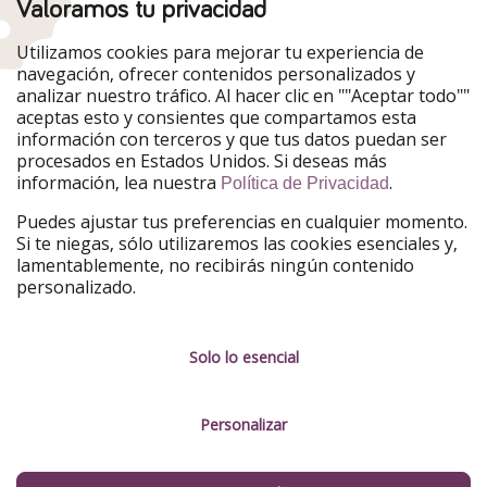
Valoramos tu privacidad
Nuestros mercados
Utilizamos cookies para mejorar tu experiencia de
PiratinViaggio
HolidayPirates
navegación, ofrecer contenidos personalizados y
VakantiePiraten
WakacyjniPiraci
analizar nuestro tráfico. Al hacer clic en ""Aceptar todo""
VoyagesPirates
Ferienpiraten
aceptas esto y consientes que compartamos esta
Urlaubspiraten
Urlaubspiraten
información con terceros y que tus datos puedan ser
TravelPirates
procesados en Estados Unidos. Si deseas más
información, lea nuestra
.
Nuestro grupo
Política de Privacidad
HolidayPirates Group
Puedes ajustar tus preferencias en cualquier momento.
Si te niegas, sólo utilizaremos las cookies esenciales y,
Conócenos mejor
Información legal
lamentablemente, no recibirás ningún contenido
personalizado.
Sobre ViajerosPiratas
Términos y condiciones
Empleo
Política de privacidad
Solo lo esencial
Prensa
Aviso legal
Personalizar
Partners
Gestionar servicios
Sostenibilidad