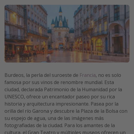
Vacaciones de Playa
Viajes para singles
Escapadas románticas
Más temas
Trabajar en el extranjero
Cruceros por el Mediterráneo
Burdeos, la perla del suroeste de
Francia
, no es solo
Hoteles más hot de España
famosa por sus vinos de renombre mundial. Esta
Guía de equipaje de mano
ciudad, declarada Patrimonio de la Humanidad por la
Parques de atracciones
UNESCO, ofrece un encantador paseo por su rica
historia y arquitectura impresionante. Pasea por la
Viaja con musicales
orilla del río Garona y descubre la Plaza de la Bolsa con
El Rey León el musical
su espejo de agua, una de las imágenes más
Harry Potter en Londres y otros destinos
fotografiadas de la ciudad. Para los amantes de la
cultura, el Gran Teatro y múltiples museos ofrecen un
Eventos deportivos