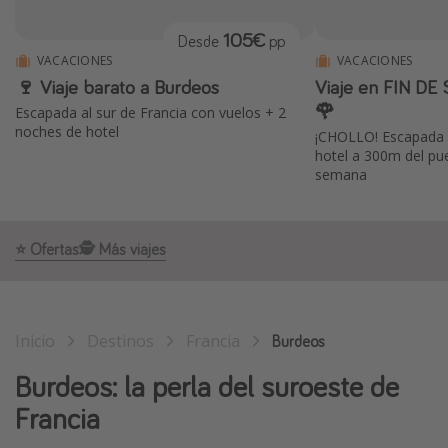
Marruecos
105€
Desde
pp
Islas Baleares
VACACIONES
VACACIONES
🍷 Viaje barato a Burdeos
Viaje en FIN D
México
🌹
Escapada al sur de Francia con vuelos + 2
Tailandia
noches de hotel
¡CHOLLO! Escapada 
Maldivas
hotel a 300m del pue
semana
Albania
Inspiración para viajes
⭐️ Ofertas
🕵️ Más viajes
Camping
Glamping
Inicio
Destinos
Francia
Burdeos
Viajes en tren
Burdeos: la perla del suroeste de
Viajar sola como mujer
Francia
Ofertas para Vacaciones Activas
Viajes en familia