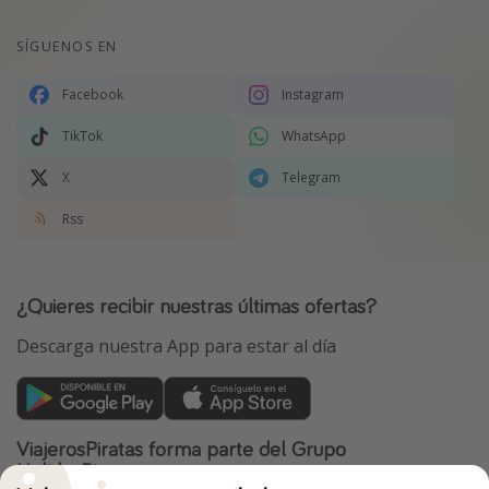
SÍGUENOS EN
Facebook
Instagram
TikTok
WhatsApp
X
Telegram
Rss
¿Quieres recibir nuestras últimas ofertas?
Descarga nuestra App para estar al día
ViajerosPiratas forma parte del Grupo
HolidayPirates