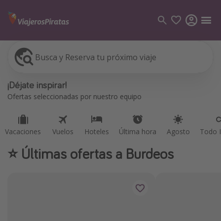
Busca y Reserva tu próximo viaje
Vacaciones
Vuelos
Hoteles
Última hora
Agosto
Todo I
Categorías
¡Déjate inspirar!
Vuelos
Ofertas seleccionadas por nuestro equipo
Hoteles
Viajes
Vacaciones
Vuelos
Hoteles
Última hora
Agosto
Todo I
Cruceros
⭐️ Últimas ofertas a Burdeos
Destinos
Todos los destinos
Tenerife
Grecia