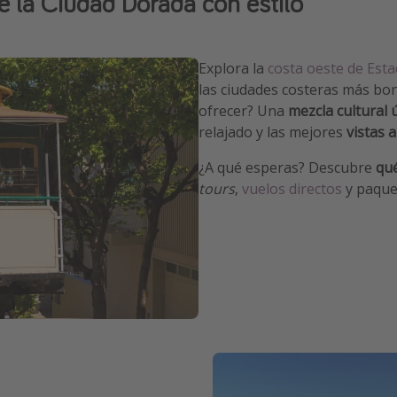
 la Ciudad Dorada con estilo
Explora la
costa oeste de Est
las ciudades costeras más boni
ofrecer? Una
mezcla cultural 
relajado y las mejores
vistas 
¿A qué esperas? Descubre
qué
tours
,
vuelos directos
y paquet