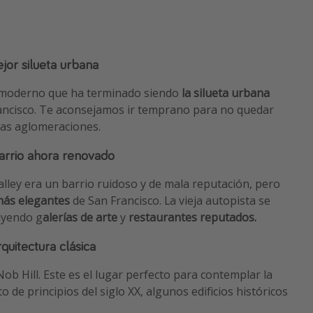
ejor silueta urbana
an moderno que ha terminado siendo
la silueta urbana
ancisco. Te aconsejamos ir temprano para no quedar
 las aglomeraciones.
barrio ahora renovado
lley era un barrio ruidoso y de mala reputación, pero
más elegantes
de San Francisco. La vieja autopista se
ayendo g
alerías de arte
y
restaurantes reputados.
rquitectura clásica
 Nob Hill. Este es el lugar perfecto para contemplar la
de principios del siglo XX, algunos edificios históricos