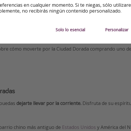
eferencias en cualquier momento. Si te niegas, sólo utilizar
blemente, no recibirás ningún contenido personalizado.
 Caltrain.
:
tranvía.
Solo lo esencial
Personalizar
ito:
ferri.
sobre cómo moverte por la Ciudad Dorada comprando uno de 
aradas
e puedas
dejarte llevar por la corriente.
Disfruta de su espírit
l barrio chino más antiguo de
Estados Unidos
y América del N