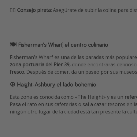
🏴‍☠️
Consejo pirata:
Asegúrate de subir la colina para disf
🍽️ Fisherman's Wharf, el centro culinario
Fisherman's Wharf es una de las paradas más populares 
zona portuaria del Pier 39,
donde encontrarás delicioso
fresco
. Después de comer, da un paseo por sus museos
☮️ Haight-Ashbury, el lado bohemio
Esta zona es conocida como «The Haight» y es un
refer
Pasa el rato en sus cafeterías o sal a cazar tesoros en l
ningún otro lugar de la ciudad está tan presente la cult