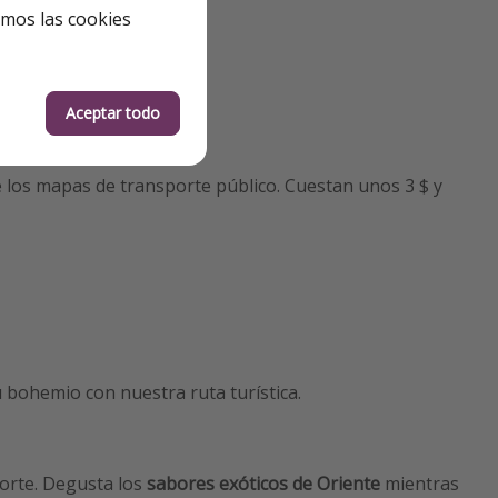
emos las cookies
Aceptar todo
los mapas de transporte público. Cuestan unos 3 $ y
u bohemio con nuestra ruta turística.
orte. Degusta los
sabores exóticos de Oriente
mientras