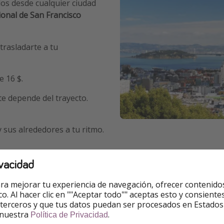
os desde cualquier ciudad
onal de San Francisco
trasladarte a tu
e 16 $.
te depende del trayecto.
y sus alrededores a tu ritmo.
buscador de
vuelos baratos a San Francisco
.
vacidad
ra mejorar tu experiencia de navegación, ofrecer contenido
ico. Al hacer clic en ""Aceptar todo"" aceptas esto y consie
do o en bici (si es que no te molestan las colinas), hay vari
 terceros y que tus datos puedan ser procesados en Estados
 nuestra
.
Política de Privacidad