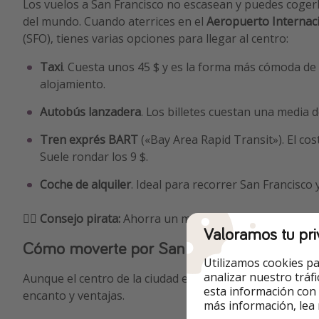
Los vuelos a San Francisco no escasean y puedes cogerl
del mundo. Cuando aterrices en el
Aeropuerto Internaci
(SFO), tienes varias opciones para llegar al centro:
Taxi
. Cuesta unos 45 $ y es la forma más cómoda de 
alojamiento.
Autobús lanzadera
. Los billetes cuestan una media d
Tren exprés BART
(«Bay Area Rapid Transit»). El cos
Suele rondar los 9 $.
Coche de alquiler
. Ideal para recorrer San Francisco 
🏴‍☠️
Consejo pirata:
Ahorra un montón usando nuestro 
Valoramos tu pri
Cómo moverte por San Francisco
Utilizamos cookies pa
analizar nuestro tráf
Aunque el centro de la ciudad es fácil de explorar andan
esta información con
encanto y ventajas.
más información, lea