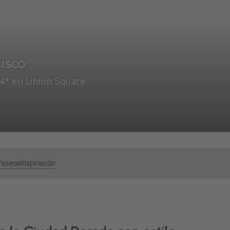
cisco
 4* en Union Square
Paseos
Inspiración