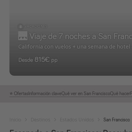
VACACIONES
🌉 Viaje de 7 noches a San Fran
California con vuelos + una semana de hotel
815€
Desde
pp
⭐️ Ofertas
Información clave
Qué ver en San Francisco
Qué hacer
Inicio
Destinos
Estados Unidos
San Francisco