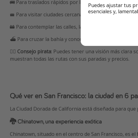
🚌 Para traslados rápidos por la ciudad:
autobús MUNI.
Puedes ajustar tus pr
esenciales y, lamenta
🚝 Para visitar ciudades cercanas como San José:
BART o
🚋 Para contemplar las calles, la arquitectura y el paisaje
⛴️ Para cruzar la bahía y conocer destinos como Sausal
🏴‍☠️
Consejo pirata
: Puedes tener una visión más clara 
muestran todas las rutas con sus paradas y precios.
Qué ver en San Francisco: la ciudad en 6 p
La Ciudad Dorada de California está diseñada para qu
🐉 Chinatown, una experiencia exótica
Chinatown, situado en el centro de San Francisco, es e