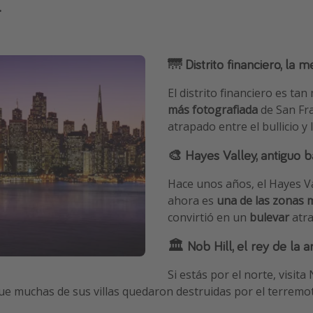
.
🌁 Distrito financiero, la m
El distrito financiero es t
más fotografiada
de San Fr
atrapado entre el bullicio y
🎨 Hayes Valley, antiguo 
Hace unos años, el Hayes Va
ahora es
una de las zonas 
convirtió en un
bulevar
atr
🏛️ Nob Hill, el rey de la a
Si estás por el norte, visita
ue muchas de sus villas quedaron destruidas por el terremoto 