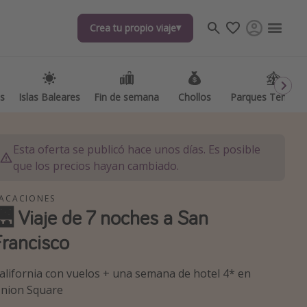
Crea tu propio viaje
Crea tu propio viaje
as
as
Islas Baleares
Islas Baleares
Fin de semana
Fin de semana
Chollos
Chollos
Parques Temátic
Parques Temátic
Esta oferta se publicó hace unos días. Es posible
que los precios hayan cambiado.
ACACIONES
🌉 Viaje de 7 noches a San
os destinos
Francisco
alifornia con vuelos + una semana de hotel 4* en
nion Square