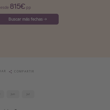
815€
esde
pp
Buscar más fechas
DAR
COMPARTIR
y
Jun
Jul