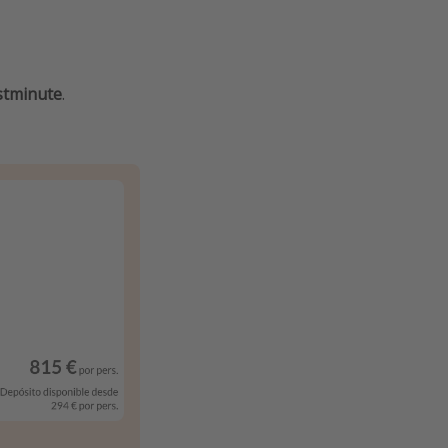
stminute
.