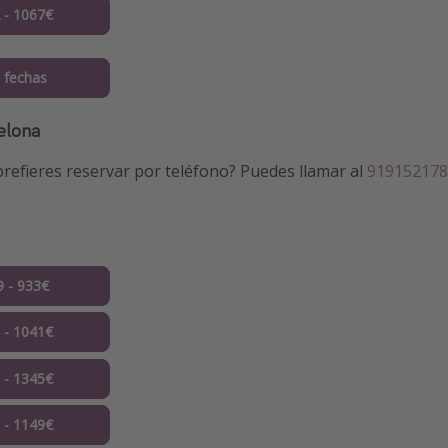
2 - 1067€
 fechas
elona
refieres reservar por teléfono? Puedes llamar al
919152178
9 - 933€
9 - 1041€
9 - 1345€
0 - 1149€