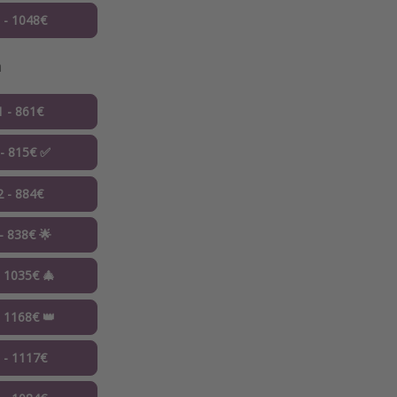
0 - 1048€
a
1 - 861€
 - 815€ ✅
2 - 884€
 - 838€ 🌟
- 1035€ 🎄
- 1168€ 👑
1 - 1117€