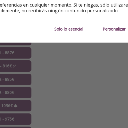
eferencias en cualquier momento. Si te niegas, sólo utilizar
blemente, no recibirás ningún contenido personalizado.
9 - 938€
0 - 999€
Solo lo esencial
Personalizar
0 - 899€
1 - 887€
 - 816€ ✅
2 - 885€
2 - 880€
- 1036€ 🎄
1 - 975€