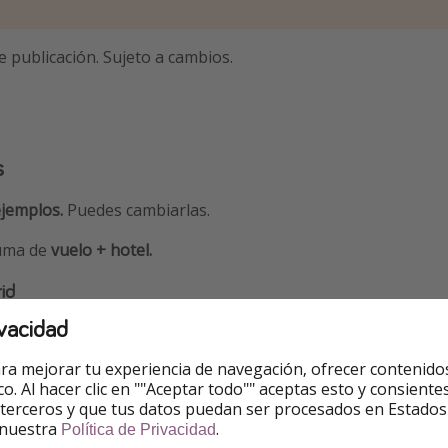
e publicación. Sujeto a cambios.
s
ejemplos.
Puedes cambiarlas.
suma de
vuelo + hotel.
id
vacidad
refieres reservar por teléfono? Puedes llamar al
919152178
ra mejorar tu experiencia de navegación, ofrecer contenido
ico. Al hacer clic en ""Aceptar todo"" aceptas esto y consie
a
 terceros y que tus datos puedan ser procesados en Estados
 nuestra
.
Política de Privacidad
9 - 981€