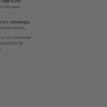
n
viaje
a San
ás listo para
nidos,
tecnología
,
 punta a punta.
s o con una escala.
eropuertos de
s
.