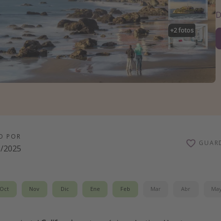
D
+
2
fotos
O POR
GUAR
8/2025
Oct
Nov
Dic
Ene
Feb
Mar
Abr
Ma