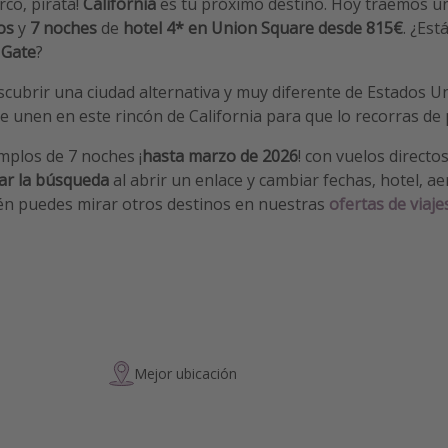
rco, pirata!
California
es tu próximo destino. Hoy traemos u
os
y
7 noches
de
hotel 4* en Union Square desde 815€
. ¿Est
 Gate
?
cubrir una ciudad alternativa y muy diferente de Estados U
e unen en este rincón de California para que lo recorras de
plos de 7 noches ¡
hasta
marzo de 2026
! con vuelos directo
ar la búsqueda
al abrir un enlace y cambiar fechas, hotel, a
ién puedes mirar otros destinos en nuestras
ofertas de viaje
Mejor ubicación