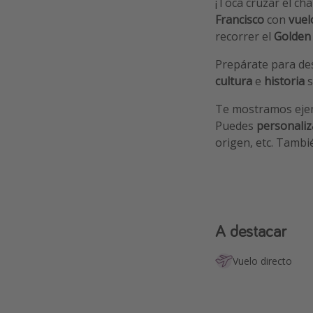
¡Toca cruzar el cha
Francisco
con
vuel
recorrer el
Golden
Prepárate para des
cultura
e
historia
s
Te mostramos ejem
Puedes
personaliz
origen, etc. Tamb
A destacar
Vuelo directo