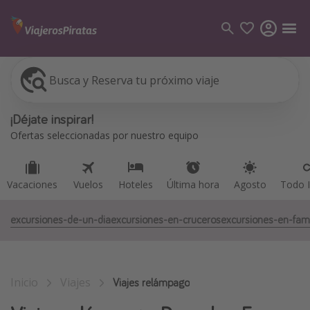
Busca y Reserva tu próximo viaje
Vacaciones
Vuelos
Hoteles
Última hora
Agosto
Todo I
Categorías
¡Déjate inspirar!
Vuelos
Ofertas seleccionadas por nuestro equipo
Hoteles
Viajes
Vacaciones
Vuelos
Hoteles
Última hora
Agosto
Todo I
Cruceros
excursiones-de-un-dia
excursiones-en-cruceros
excursiones-en-fami
Destinos
Todos los destinos
Inicio
Viajes
Tenerife
Viajes relámpago
Grecia