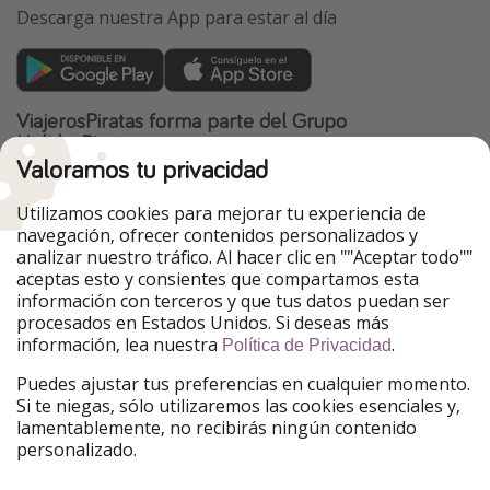
Descarga nuestra App para estar al día
ViajerosPiratas forma parte del Grupo
HolidayPirates
Valoramos tu privacidad
Nuestros mercados
Utilizamos cookies para mejorar tu experiencia de
PiratinViaggio
HolidayPirates
navegación, ofrecer contenidos personalizados y
VakantiePiraten
WakacyjniPiraci
analizar nuestro tráfico. Al hacer clic en ""Aceptar todo""
VoyagesPirates
Ferienpiraten
aceptas esto y consientes que compartamos esta
Urlaubspiraten
Urlaubspiraten
información con terceros y que tus datos puedan ser
TravelPirates
procesados en Estados Unidos. Si deseas más
información, lea nuestra
.
Nuestro grupo
Política de Privacidad
HolidayPirates Group
Puedes ajustar tus preferencias en cualquier momento.
Si te niegas, sólo utilizaremos las cookies esenciales y,
Conócenos mejor
Información legal
lamentablemente, no recibirás ningún contenido
personalizado.
Sobre ViajerosPiratas
Términos y condiciones