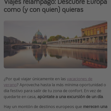
Viajes relámpago: Descubre Europa
Marruecos
como (y con quien) quieras
Islas Baleares
México
Tailandia
Maldivas
Albania
Inspiración para viajes
Camping
Glamping
¿Por qué viajar únicamente en las
vacaciones de
verano
? Aprovecha hasta la más mínima oportunidad o
Viajes en tren
día festivo para salir de tu zona de confort. En vez de
Viajar sola como mujer
quedarte en casa,
apúntate a una excursión de un día
.
Ofertas para Vacaciones Activas
Hay un montón de destinos europeos que
merecen una
Viajes en familia