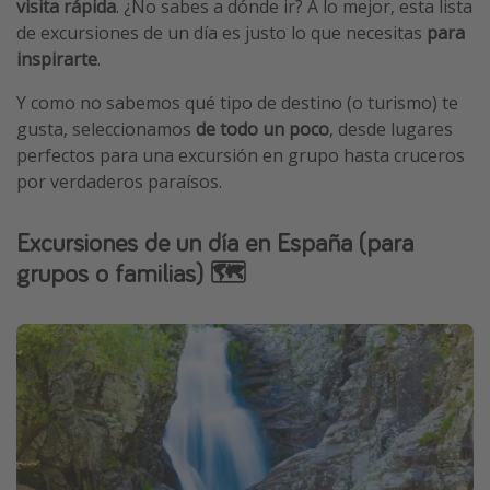
visita rápida
. ¿No sabes a dónde ir? A lo mejor, esta lista
Vacaciones de Playa
de excursiones de un día es justo lo que necesitas
para
inspirarte
.
Viajes para singles
Escapadas románticas
Y como no sabemos qué tipo de destino (o turismo) te
gusta, seleccionamos
de todo un poco
, desde lugares
perfectos para una excursión en grupo hasta cruceros
Más temas
por verdaderos paraísos.
Trabajar en el extranjero
Excursiones de un día en España (para
Cruceros por el Mediterráneo
grupos o familias) 🗺️
Hoteles más hot de España
Guía de equipaje de mano
Parques de atracciones
Viaja con musicales
El Rey León el musical
Harry Potter en Londres y otros destinos
Eventos deportivos