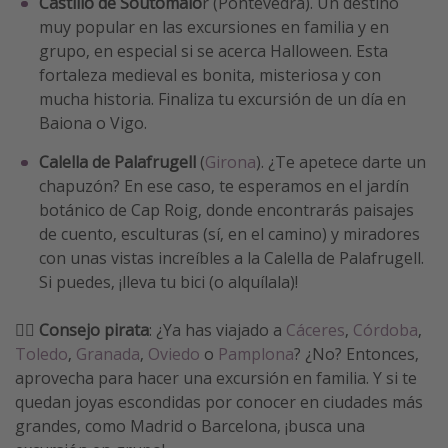
Castillo de Soutomaio
r (Pontevedra). Un destino
muy popular en las excursiones en familia y en
grupo, en especial si se acerca Halloween. Esta
fortaleza medieval es bonita, misteriosa y con
mucha historia. Finaliza tu excursión de un día en
Baiona o Vigo.
Calella de Palafrugell
(
Girona
). ¿Te apetece darte un
chapuzón? En ese caso, te esperamos en el jardín
botánico de Cap Roig, donde encontrarás paisajes
de cuento, esculturas (sí, en el camino) y miradores
con unas vistas increíbles a la Calella de Palafrugell.
Si puedes, ¡lleva tu bici (o alquílala)!
🏴‍☠️ Consejo pirata
: ¿Ya has viajado a
Cáceres
,
Córdoba
,
Toledo
,
Granada
,
Oviedo
o
Pamplona
? ¿No? Entonces,
aprovecha para hacer una excursión en familia. Y si te
quedan joyas escondidas por conocer en ciudades más
grandes, como Madrid o Barcelona, ¡busca una