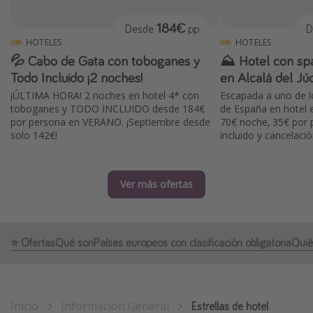
Marruecos
184€
Desde
pp
D
Islas Baleares
HOTELES
HOTELES
💦 Cabo de Gata con toboganes y
⛰️ Hotel con spa
México
Todo Incluido ¡2 noches!
en Alcalá del Júca
Tailandia
¡ÚLTIMA HORA! 2 noches en hotel 4* con
Escapada a uno de l
Maldivas
toboganes y TODO INCLUIDO desde 184€
de España en hotel
por persona en VERANO. ¡Septiembre desde
70€ noche, 35€ por 
Albania
solo 142€!
incluido y cancelació
Inspiración para viajes
Ver más ofertas
Camping
Glamping
Viajes en tren
⭐️ Ofertas
Qué son
Países europeos con clasificación obligatoria
Quié
Viajar sola como mujer
Ofertas para Vacaciones Activas
Inicio
Información General
Estrellas de hotel
Viajes en familia