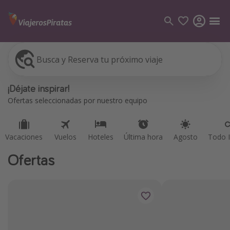
Busca y Reserva tu próximo viaje
Vacaciones
Vuelos
Hoteles
Última hora
Agosto
Todo I
Categorías
¡Déjate inspirar!
Vuelos
Ofertas seleccionadas por nuestro equipo
Hoteles
Viajes
Vacaciones
Vuelos
Hoteles
Última hora
Agosto
Todo I
Cruceros
Ofertas
Destinos
Todos los destinos
Tenerife
Grecia