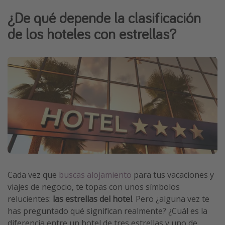
Vacaciones de Playa
¿De qué depende la clasificación
Viajes para singles
de los hoteles con estrellas?
Escapadas románticas
Más temas
Trabajar en el extranjero
Cruceros por el Mediterráneo
Hoteles más hot de España
Guía de equipaje de mano
Parques de atracciones
Viaja con musicales
Cada vez que
buscas alojamiento
para tus vacaciones y
viajes de negocio, te topas con unos símbolos
El Rey León el musical
relucientes:
las estrellas del hotel
. Pero ¿alguna vez te
Harry Potter en Londres y otros destinos
has preguntado qué significan realmente? ¿Cuál es la
Eventos deportivos
diferencia entre un hotel de tres estrellas y uno de