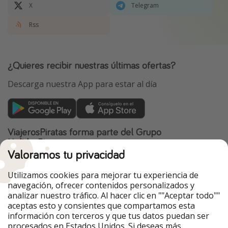
X
Telegram
Rss
¿Quieres recibir nuestras últimas ofertas?
Descarga nuestra App para estar al día
ViajerosPiratas forma parte del Grupo
HolidayPirates
Valoramos tu privacidad
Nuestros mercados
Utilizamos cookies para mejorar tu experiencia de
PiratinViaggio
HolidayPirates
navegación, ofrecer contenidos personalizados y
VakantiePiraten
WakacyjniPiraci
analizar nuestro tráfico. Al hacer clic en ""Aceptar todo""
VoyagesPirates
Ferienpiraten
aceptas esto y consientes que compartamos esta
Urlaubspiraten
Urlaubspiraten
información con terceros y que tus datos puedan ser
TravelPirates
procesados en Estados Unidos. Si deseas más