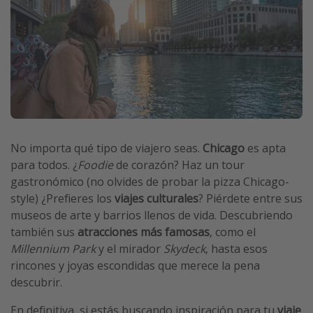
Vacaciones de Playa
Viajes para singles
Escapadas románticas
Más temas
Trabajar en el extranjero
No importa qué tipo de viajero seas.
Chicago
es apta
Cruceros por el Mediterráneo
para todos. ¿
Foodie
de corazón? Haz un tour
Hoteles más hot de España
gastronómico (no olvides de probar la pizza Chicago-
Guía de equipaje de mano
style) ¿Prefieres los
viajes culturales
? Piérdete entre sus
museos de arte y barrios llenos de vida. Descubriendo
Parques de atracciones
también sus
atracciones más famosas
, como el
Viaja con musicales
Millennium Park
y el mirador
Skydeck
, hasta esos
El Rey León el musical
rincones y joyas escondidas que merece la pena
descubrir.
Harry Potter en Londres y otros destinos
Eventos deportivos
En definitiva, si estás buscando inspiración para tu
viaje