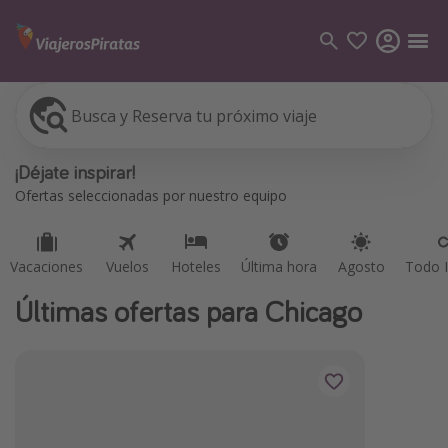
Busca y Reserva tu próximo viaje
Vacaciones
Vuelos
Hoteles
Última hora
Agosto
Todo I
Categorías
¡Déjate inspirar!
Vuelos
Ofertas seleccionadas por nuestro equipo
Hoteles
Viajes
Vacaciones
Vuelos
Hoteles
Última hora
Agosto
Todo I
Cruceros
Últimas ofertas para Chicago
Destinos
Todos los destinos
Tenerife
Grecia