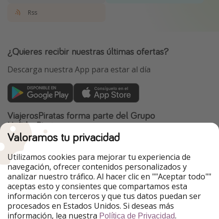
Rss
¿Quieres recibir nuestras últimas ofertas?
Descarga nuestra App para estar al día
ViajerosPiratas forma parte del Grupo
HolidayPirates
Valoramos tu privacidad
Nuestros mercados
Utilizamos cookies para mejorar tu experiencia de
PiratinViaggio
HolidayPirates
navegación, ofrecer contenidos personalizados y
VakantiePiraten
WakacyjniPiraci
analizar nuestro tráfico. Al hacer clic en ""Aceptar todo""
VoyagesPirates
Ferienpiraten
aceptas esto y consientes que compartamos esta
Urlaubspiraten
Urlaubspiraten
información con terceros y que tus datos puedan ser
TravelPirates
procesados en Estados Unidos. Si deseas más
información, lea nuestra
.
Nuestro grupo
Política de Privacidad