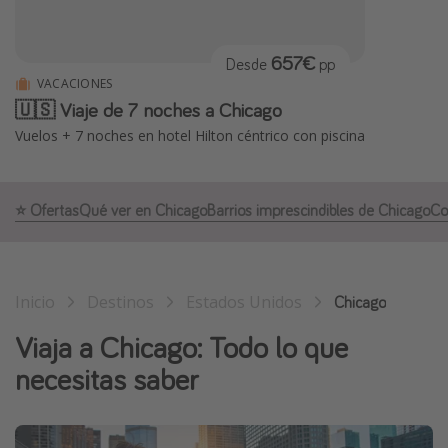
Marruecos
Islas Baleares
657€
Desde
pp
VACACIONES
México
🇺🇸 Viaje de 7 noches a Chicago
Tailandia
Vuelos + 7 noches en hotel Hilton céntrico con piscina
Maldivas
Albania
⭐️ Ofertas
Qué ver en Chicago
Barrios imprescindibles de Chicago
Co
Inspiración para viajes
Camping
Inicio
Destinos
Estados Unidos
Chicago
Glamping
Viaja a Chicago: Todo lo que
Viajes en tren
necesitas saber
Viajar sola como mujer
Ofertas para Vacaciones Activas
Viajes en familia