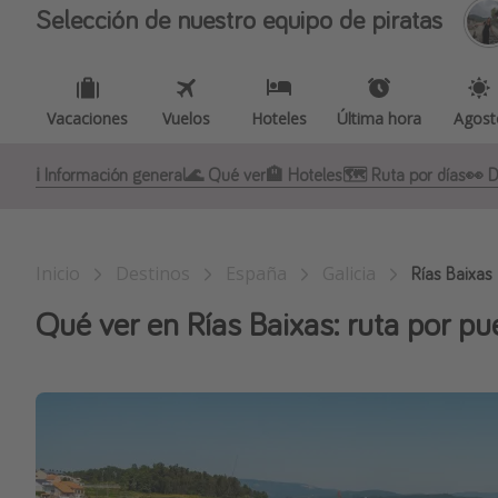
Selección de nuestro equipo de piratas
Vacaciones
Vuelos
Hoteles
Última hora
Agost
ℹ️ Información general
🌊 Qué ver
🏨 Hoteles
🗺️ Ruta por días
👀 D
Inicio
Destinos
España
Galicia
Rías Baixas
Qué ver en Rías Baixas: ruta por pu