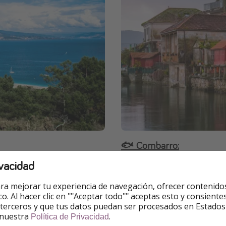
🐟 Combarro:
vacidad
s Rías Baixas. Forman parte
Combarro es
uno de los pu
ánticas y destacan por sus
fotografiados de Galicia. Su
ra mejorar tu experiencia de navegación, ofrecer contenido
os panorámicos.
La
playa de
pequeñas plazas marineras 
ico. Al hacer clic en ""Aceptar todo"" aceptas esto y consie
ña
y durante el verano el
 terceros y que tus datos puedan ser procesados en Estados
Nuestro consejo: el mej
 nuestra
.
Política de Privacidad
la mañana o al atardece