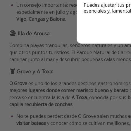
Puedes ajustar tus pr
Un consejo importante:
reservar el barco y la autor
esenciales y, lamenta
especialmente en julio y agosto. Las
excursiones sal
Vigo, Cangas y Baiona.
🏖️
Illa de Arousa:
Combina playas tranquilas, senderos naturales y un a
que otros puntos turísticos. El Parque Natural de Carre
caminar junto al mar y descubrir pequeñas calas menos
🦞 Grove y A Toxa:
O Grove
es uno de los grandes destinos gastronómicos d
mejores lugares donde comer marisco bueno y barato
e
cerca se encuentra la isla de
A Toxa
, conocida por sus
b
capilla recubierta de conchas
.
No te puedes perder: desde O Grove salen muchas
e
visitar bateas
y conocer cómo se cultivan mejillones, 