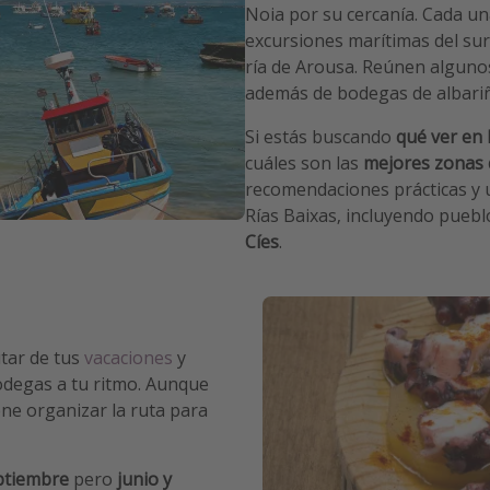
Noia por su cercanía. Cada una
excursiones marítimas del sur
ría de Arousa.
Reúnen algunos 
además de bodegas de albariñ
Si estás buscando
qué ver en 
cuáles son las
mejores zonas 
recomendaciones prácticas y u
Rías Baixas, incluyendo puebl
Cíes
.
utar de tus
vacaciones
y
odegas a tu ritmo. Aunque
ne organizar la ruta para
eptiembre
pero
junio y