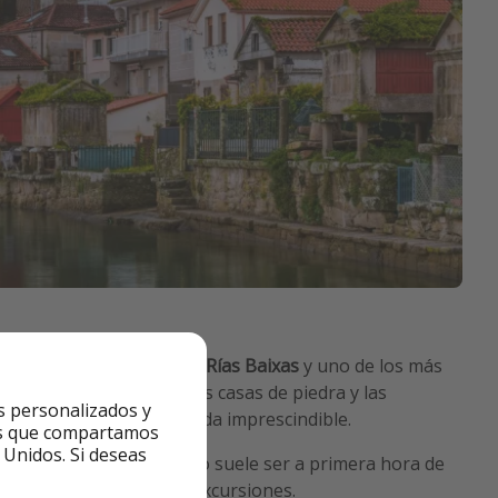
eblos más bonitos de las Rías Baixas
y uno de los más
s
hórreos junto al mar
, las casas de piedra y las
s personalizados y
hacen que sea una parada imprescindible.
ntes que compartamos
 Unidos. Si deseas
or momento para visitarlo suele ser a primera hora de
r, cuando llegan menos excursiones.