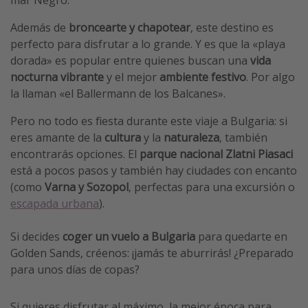
Además de
broncearte y chapotear
, este destino es
perfecto para disfrutar a lo grande. Y es que la «playa
dorada» es popular entre quienes buscan una
vida
nocturna vibrante
y el mejor
ambiente festivo
. Por algo
la llaman «el Ballermann de los Balcanes».
Pero no todo es fiesta durante este viaje a Bulgaria: si
eres amante de la
cultura
y la
naturaleza
, también
encontrarás opciones. El
parque nacional Zlatni Piasaci
está a pocos pasos y también hay ciudades con encanto
(como
Varna y Sozopol
, perfectas para una excursión o
escapada urbana
).
Si decides
coger un vuelo a Bulgaria
para quedarte en
Golden Sands, créenos: ¡jamás te aburrirás! ¿Preparado
para unos días de copas?
Si quieres disfrutar al máximo, la mejor época para