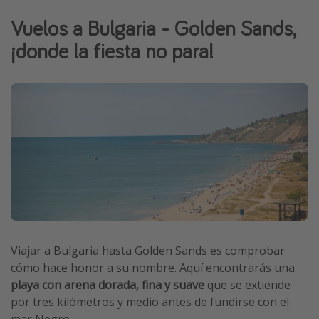
Vacaciones de Playa
Vuelos a Bulgaria - Golden Sands,
Viajes para singles
¡donde la fiesta no para!
Escapadas románticas
Más temas
Trabajar en el extranjero
Cruceros por el Mediterráneo
Hoteles más hot de España
Guía de equipaje de mano
Parques de atracciones
Viaja con musicales
Viajar a Bulgaria hasta Golden Sands es comprobar
cómo hace honor a su nombre. Aquí encontrarás una
El Rey León el musical
playa con arena dorada, fina y suave
que se extiende
Harry Potter en Londres y otros destinos
por tres kilómetros y medio antes de fundirse con el
Eventos deportivos
mar Negro.