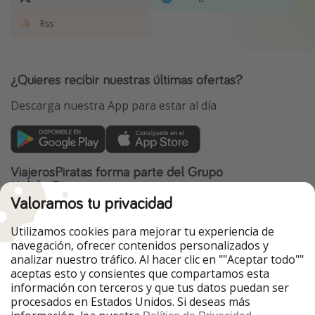
Rss
¿Quieres recibir nuestras últimas ofertas?
Descarga nuestra App para estar al día
ViajerosPiratas forma parte del Grupo
HolidayPirates
Valoramos tu privacidad
Nuestros mercados
Utilizamos cookies para mejorar tu experiencia de
PiratinViaggio
HolidayPirates
navegación, ofrecer contenidos personalizados y
VakantiePiraten
WakacyjniPiraci
analizar nuestro tráfico. Al hacer clic en ""Aceptar todo""
VoyagesPirates
Ferienpiraten
aceptas esto y consientes que compartamos esta
Urlaubspiraten
Urlaubspiraten
información con terceros y que tus datos puedan ser
TravelPirates
procesados en Estados Unidos. Si deseas más