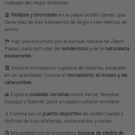
rodeado del mejor ambiente.
🏖️
Relájate y broncéate
en la playa Golden Sands, que
tiene más de tres kilómetros de largo y cien metros de
ancho.
🏞️ Haz una excursión por el parque natural de Zlatni
Piasaci para disfrutar del
senderismo
y de la
naturaleza
exuberante.
🏛️ Visita el monasterio rupestre de Aladzha, excavado
en un acantilado. Conoce el
monasterio, el museo y las
catacumbas.
🌇 Explora
ciudades cercanas
como Varna, Nesebar,
Sozopol y Balchik. ¡Será un paseo cultural increíble!
⚓ Camina por el
puerto deportivo
de Golden Sands y
disfruta de sus cafeterías, restaurantes y vistas.
🗿 Maravíllate con el enigmático
bosque de piedra de