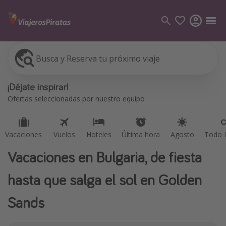
Busca y Reserva tu próximo viaje
Vacaciones
Vuelos
Hoteles
Última hora
Agosto
Todo I
Categorías
¡Déjate inspirar!
Vuelos
Ofertas seleccionadas por nuestro equipo
Hoteles
Viajes
Vacaciones
Vuelos
Hoteles
Última hora
Agosto
Todo I
Cruceros
Vacaciones en Bulgaria, de fiesta
Destinos
hasta que salga el sol en Golden
Todos los destinos
Sands
Tenerife
Grecia