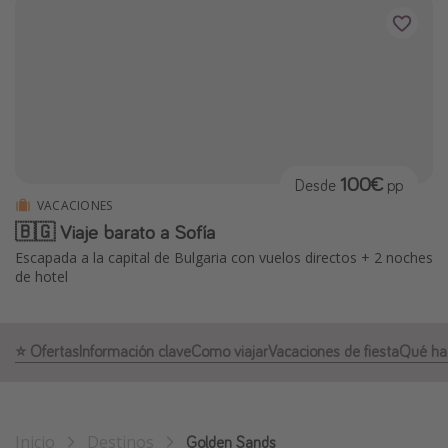
Marruecos
Islas Baleares
México
Tailandia
Maldivas
100€
Albania
Desde
pp
VACACIONES
🇧🇬 Viaje barato a Sofía
Inspiración para viajes
Escapada a la capital de Bulgaria con vuelos directos + 2 noches
de hotel
Camping
Glamping
Viajes en tren
⭐️ Ofertas
Información clave
Como viajar
Vacaciones de fiesta
Qué ha
Viajar sola como mujer
Ofertas para Vacaciones Activas
Inicio
Destinos
Viajes en familia
Golden Sands