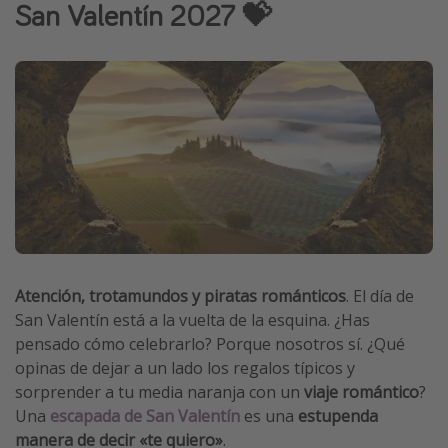
San Valentín 2027 💝
Vacaciones de Playa
Viajes para singles
Escapadas románticas
Más temas
Trabajar en el extranjero
Cruceros por el Mediterráneo
Hoteles más hot de España
Guía de equipaje de mano
Atención, trotamundos y piratas románticos
. El día de
Parques de atracciones
San Valentín está a la vuelta de la esquina. ¿Has
pensado cómo celebrarlo? Porque nosotros sí. ¿Qué
Viaja con musicales
opinas de dejar a un lado los regalos típicos y
El Rey León el musical
sorprender a tu media naranja con un
viaje romántico
?
Harry Potter en Londres y otros destinos
Una
escapada de San Valentín
es una
estupenda
manera de decir «te quiero»
.
Eventos deportivos