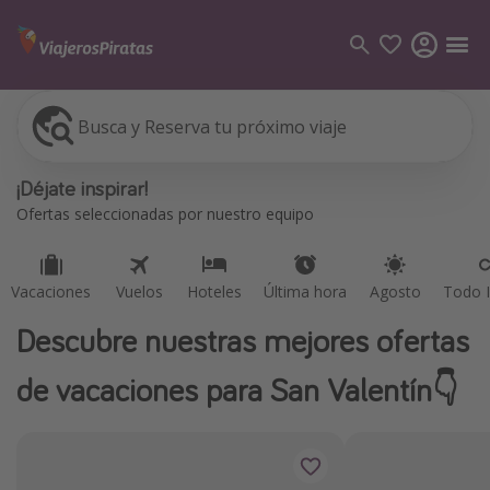
Busca y Reserva tu próximo viaje
Vacaciones
Vuelos
Hoteles
Última hora
Agosto
Todo I
Categorías
¡Déjate inspirar!
Vuelos
Ofertas seleccionadas por nuestro equipo
Hoteles
Viajes
Vacaciones
Vuelos
Hoteles
Última hora
Agosto
Todo I
Cruceros
Descubre nuestras mejores ofertas
Destinos
de vacaciones para San Valentín👇
Todos los destinos
Tenerife
Grecia