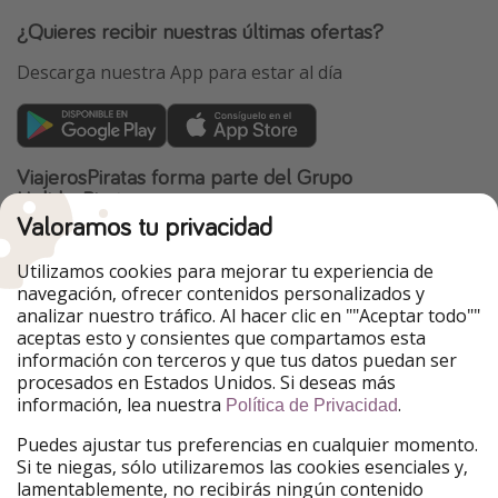
¿Quieres recibir nuestras últimas ofertas?
Descarga nuestra App para estar al día
ViajerosPiratas forma parte del Grupo
HolidayPirates
Valoramos tu privacidad
Nuestros mercados
Utilizamos cookies para mejorar tu experiencia de
PiratinViaggio
HolidayPirates
navegación, ofrecer contenidos personalizados y
VakantiePiraten
WakacyjniPiraci
analizar nuestro tráfico. Al hacer clic en ""Aceptar todo""
VoyagesPirates
Ferienpiraten
aceptas esto y consientes que compartamos esta
Urlaubspiraten
Urlaubspiraten
información con terceros y que tus datos puedan ser
TravelPirates
procesados en Estados Unidos. Si deseas más
información, lea nuestra
.
Nuestro grupo
Política de Privacidad
HolidayPirates Group
Puedes ajustar tus preferencias en cualquier momento.
Si te niegas, sólo utilizaremos las cookies esenciales y,
Conócenos mejor
Información legal
lamentablemente, no recibirás ningún contenido