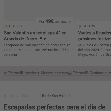
Marruecos
Islas Baleares
49€
Por
por noche
México
HOTELES
VUELOS
Tailandia
San Valentín en hotel spa 4* en
Vuelos a Estados
Maldivas
Aranda de Duero 🍷♥️
próximos festiv
Escapada de San Valentín en hotel spa 4*
📆 Vuelos a Boston p
Albania
cerca de Madrid desde 49€ noche, ¡25€ por
del año 2024: Seman
persona!
Mayo, Acción de Graci
Inspiración para viajes
Camping
⭐️ Ofertas
🏨 Hoteles
✈ Mejores destinos
💰 Ofertas
🎯 Destinos eur
Glamping
Viajes en tren
Viajar sola como mujer
Inicio
Viajes
Día de San Valentín
Ofertas para Vacaciones Activas
Escapadas perfectas para el día de
Viajes en familia