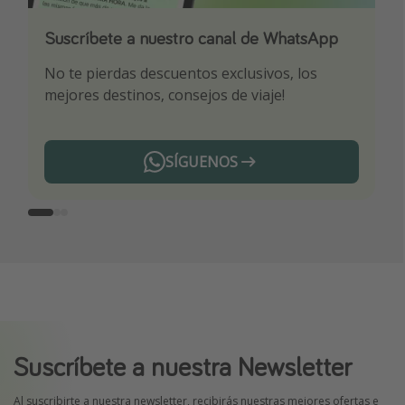
Suscríbete a nuestro canal de WhatsApp
Descarga nuestra app
¡Suscríbete a nuestro canal de Telegram!
No te pierdas descuentos exclusivos, los
Sé el primero en reservar nuestros chollazos
¡Recibe las mejores ofertas seleccionadas para
mejores destinos, consejos de viaje!
ti por nuestros expertos en viajes
SÍGUENOS
Telegram
Suscríbete a nuestra Newsletter
Al suscribirte a nuestra newsletter, recibirás nuestras mejores ofertas e