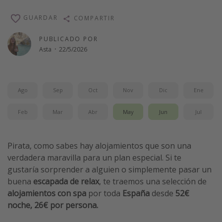
Vacaciones de Playa
GUARDAR
COMPARTIR
Viajes para singles
PUBLICADO POR
Escapadas románticas
Asta
·
22/5/2026
Más temas
Ago
Sep
Oct
Nov
Dic
Ene
Trabajar en el extranjero
Cruceros por el Mediterráneo
Feb
Mar
Abr
May
Jun
Jul
Hoteles más hot de España
Guía de equipaje de mano
Pirata, como sabes hay alojamientos que son una
Parques de atracciones
verdadera maravilla para un plan especial. Si te
gustaría sorprender a alguien o simplemente pasar un
Viaja con musicales
buena
escapada de relax
, te traemos una selección de
El Rey León el musical
alojamientos con spa
por toda
España
desde
52€
Harry Potter en Londres y otros destinos
noche, 26€ por persona.
Eventos deportivos