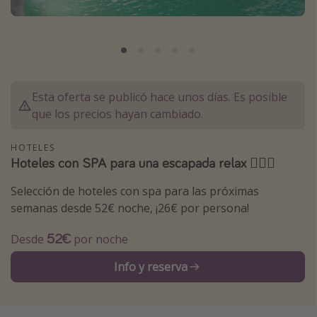
Marruecos
Islas Baleares
México
Tailandia
Esta oferta se publicó hace unos días. Es posible
Maldivas
que los precios hayan cambiado.
Albania
HOTELES
Hoteles con SPA para una escapada relax 🧖🏼‍♀️
Inspiración para viajes
Selección de hoteles con spa para las próximas
Camping
semanas desde 52€ noche, ¡26€ por persona!
Glamping
52€
Desde
por noche
Viajes en tren
Info y reserva
Viajar sola como mujer
Ofertas para Vacaciones Activas
Viajes en familia