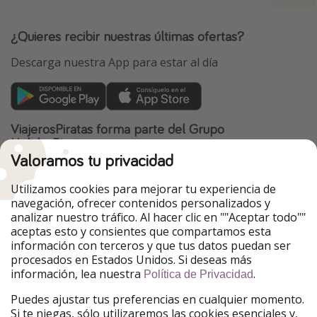
¿Quieres recibir nuestras últimas ofertas?
Descarga nuestra App para estar al día
ViajerosPiratas forma parte del Grupo
HolidayPirates
Valoramos tu privacidad
Nuestros mercados
Utilizamos cookies para mejorar tu experiencia de
PiratinViaggio
HolidayPirates
navegación, ofrecer contenidos personalizados y
VakantiePiraten
WakacyjniPiraci
analizar nuestro tráfico. Al hacer clic en ""Aceptar todo""
VoyagesPirates
Ferienpiraten
aceptas esto y consientes que compartamos esta
Urlaubspiraten
Urlaubspiraten
información con terceros y que tus datos puedan ser
TravelPirates
procesados en Estados Unidos. Si deseas más
información, lea nuestra
.
Nuestro grupo
Política de Privacidad
HolidayPirates Group
Puedes ajustar tus preferencias en cualquier momento.
Si te niegas, sólo utilizaremos las cookies esenciales y,