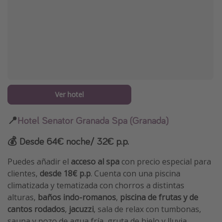
Ver hotel
📍
Hotel Senator Granada Spa (Granada)
💰 Desde 64€ noche/ 32€ p.p.
Puedes añadir el
acceso al spa
con precio especial para
clientes,
desde 18€ p.p
. Cuenta con una piscina
climatizada y tematizada con chorros a distintas
alturas,
baños indo-romanos
,
piscina de frutas y de
cantos rodados
,
jacuzzi
, sala de relax con tumbonas,
sauna y pozo de agua fría, gruta de hielo y lluvia