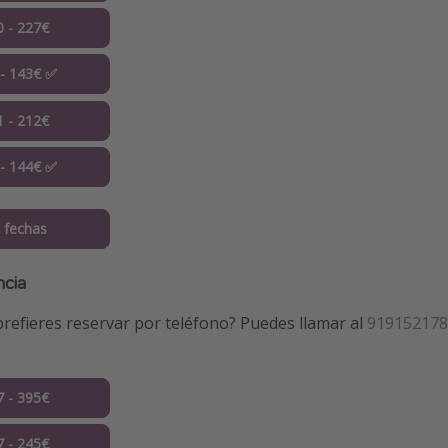
0 - 227€
 - 143€ ✅
1 - 212€
 - 144€ ✅
 fechas
ncia
refieres reservar por teléfono? Puedes llamar al
919152178
7 - 395€
7 - 245€