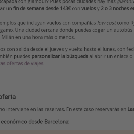
scapada con glamour? Pues pocas ciudades hay más
glamou
sar un
fin de semana desde 143€
con
vuelos
y
2 o 3 noches en
ejemplos que incluyan vuelos con compañías
low cost
como Ry
gamo. Una ciudad cercana donde puedes coger un autobús qu
de Milán en una hora más o menos.
 con salida desde el jueves y vuelta hasta el lunes, con fe
ambién puedes
personalizar la búsqueda
al abrir un enlace o
as ofertas de viajes.
oferta
 no interviene en las reservas. En este caso reservarás en
La
 + económico desde Barcelona: