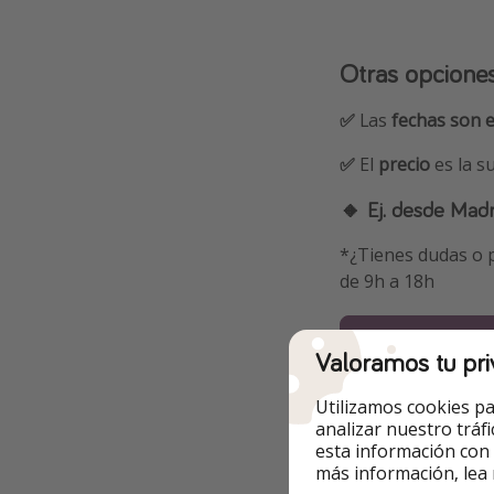
Otras opcione
✅
Las
fechas son 
✅
El
precio
es la 
🔸 Ej. desde Madr
*¿Tienes dudas o p
de 9h a 18h
10.07 - 12.0
Valoramos tu pri
07.08 - 10.0
Utilizamos cookies pa
analizar nuestro tráf
28.08 - 31.0
esta información con
más información, lea
11.09 - 14.0