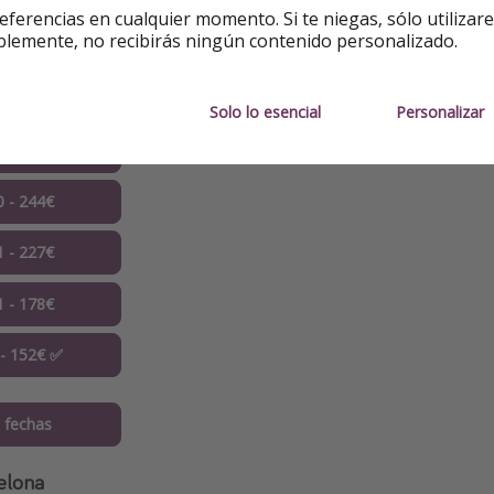
eferencias en cualquier momento. Si te niegas, sólo utilizar
blemente, no recibirás ningún contenido personalizado.
9 - 255€
9 - 236€
Solo lo esencial
Personalizar
0 - 192€
0 - 244€
1 - 227€
1 - 178€
 - 152€ ✅
 fechas
elona