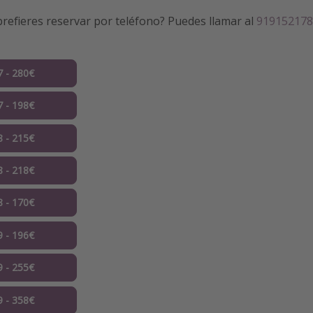
refieres reservar por teléfono? Puedes llamar al
919152178
7 - 280€
7 - 198€
8 - 215€
8 - 218€
8 - 170€
9 - 196€
9 - 255€
9 - 358€