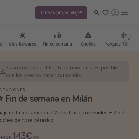
Crea tu propio viaje
Crea tu propio viaje
as
as
Islas Baleares
Islas Baleares
Fin de semana
Fin de semana
Chollos
Chollos
Parques Temátic
Parques Temátic
Esta oferta se publicó hace unos días. Es posible
que los precios hayan cambiado.
ACACIONES
⭐️ Fin de semana en Milán
os destinos
iaje de fin de semana a Milán, Italia, con vuelos + 2 o 3
oches de hotel céntrico
143€
esde
pp