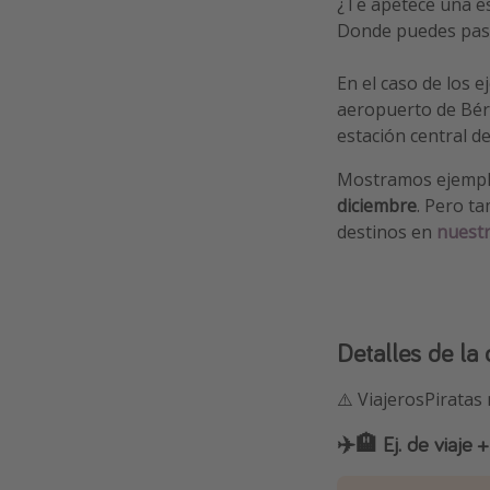
¿Te apetece una e
Donde puedes pa
En el caso de los 
aeropuerto de Bér
estación central 
Mostramos ejemplos
diciembre
. Pero t
destinos en
nuestr
Detalles de la 
⚠️ ViajerosPiratas
✈️🏨 Ej. de viaje