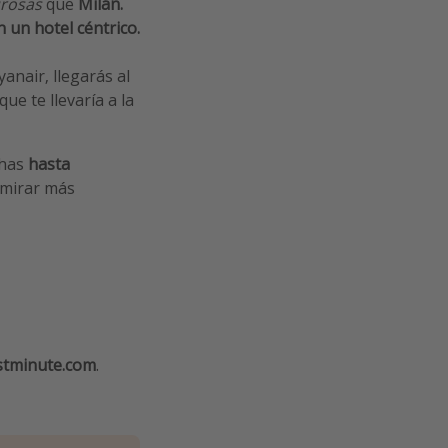
rosas
que
Milán.
 un hotel céntrico.
anair, llegarás al
e te llevaría a la
chas
hasta
 mirar más
stminute.com
.