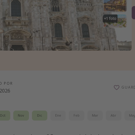
+
1
foto
O POR
GUAR
/2026
Oct
Nov
Dic
Ene
Feb
Mar
Abr
Ma