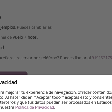
s
ejemplos
. Puedes cambiarlas.
suma de
vuelo + hotel.
id
refieres reservar por teléfono? Puedes llamar al
919152178
7 - 255€
vacidad
8 - 230€
ra mejorar tu experiencia de navegación, ofrecer contenido
ico. Al hacer clic en ""Aceptar todo"" aceptas esto y consie
8 - 220€
 terceros y que tus datos puedan ser procesados en Estados
 nuestra
.
Política de Privacidad
9 - 363€