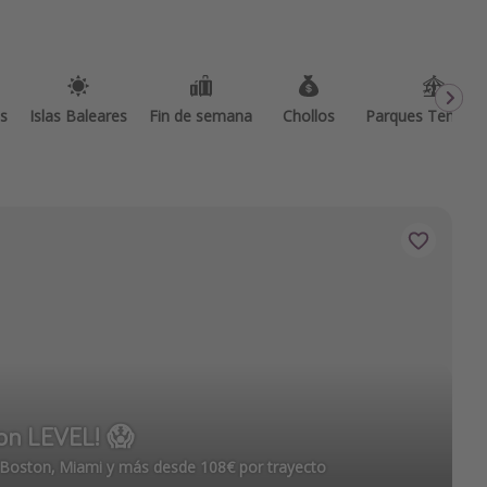
as
Islas Baleares
Fin de semana
Chollos
Parques Temátic
con LEVEL! 😱
, Boston, Miami y más desde 108€ por trayecto