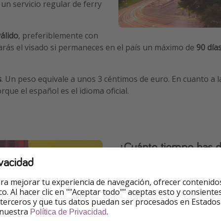
un servicio regular de ferry
álido
, preferiblemente con
itarás el visado si permaneces en el país un máximo de
90 día
s
. Un peso equivale a unos 3 céntimos de euro. En cuanto a l
que el español es el idioma oficial.
¿Cuánto tiempo has 
vacidad
Durante los
viajes a Buenos
de interés como de disfrutar
ra mejorar tu experiencia de navegación, ofrecer contenido
reservar algo de tiempo pa
ico. Al hacer clic en ""Aceptar todo"" aceptas esto y consie
 terceros y que tus datos puedan ser procesados en Estados
recomienda
al menos una 
 nuestra
.
Política de Privacidad