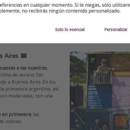
Si además quieres ver algo 
eferencias en cualquier momento. Si te niegas, sólo utilizar
montañas, ¡dos semanas de
blemente, no recibirás ningún contenido personalizado.
Solo lo esencial
Personalizar
s Aires 📅
uestas a las nuestras
.
clima de verano. Sin
je a Buenos Aires. En los
n la primavera argentina, así
 son moderadas, con una
e en primavera
: las
de colores.