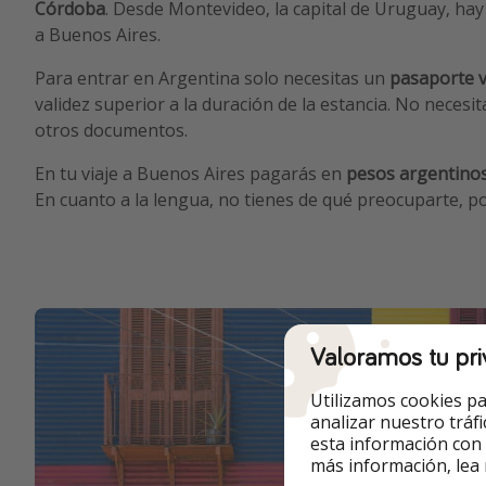
Córdoba
. Desde Montevideo, la capital de Uruguay, hay 
a Buenos Aires.
Para entrar en Argentina solo necesitas un
pasaporte v
validez superior a la duración de la estancia. No neces
otros documentos.
En tu viaje a Buenos Aires pagarás en
pesos argentino
En cuanto a la lengua, no tienes de qué preocuparte, por
Valoramos tu pri
Utilizamos cookies pa
analizar nuestro tráf
esta información con
más información, lea