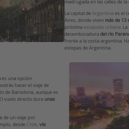
madrugada en las calles de la 
La capital de
Argentina
es el 
Aires, donde viven
más de 13 
próxima
escapada urbana
. L
desembocadura
del río Paran
frente a la costa argentina. Ha
estepas de Argentina.
a
es una opción
podrás hacer el viaje de
to de Barcelona, aunque es
El vuelo directo dura
unas
e de un viaje por
emplo, desde
Chile
,
vía