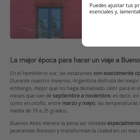
Puedes ajustar tus pr
esenciales y, lamenta
La mejor época para hacer un viaje a Bueno
En el hemisferio sur, las estaciones
son exactamente op
Durante nuestro invierno, Argentina disfruta del mejor 
embargo, mejor que no haga demasiado calor para el via
meses que van de
septiembre a noviembre
, es decir, e
como en otoño, entre
marzo y mayo
, las temperaturas
media de 19 a 25 grados.
Buenos Aires merece la pena ser visitada
especialment
jacarandas florecen y transforman la ciudad en un mar 