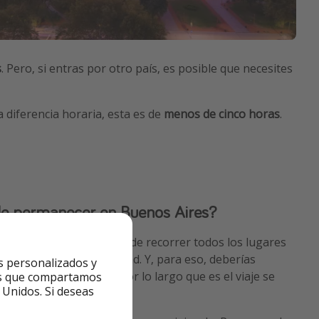
s
. Pero, si entras por otro país, es posible que necesites
a diferencia horaria, esta es de
menos de cinco horas
.
de permanecer en Buenos Aires?
 Aires
, no se trata tanto de recorrer todos los lugares
 del ambiente de la ciudad. Y, para eso, deberías
s personalizados y
ra tus
vacaciones
. Solo por lo largo que es el viaje se
ntes que compartamos
 Unidos. Si deseas
semana
.