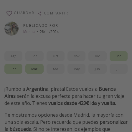
Vacaciones de Playa
GUARDAR
COMPARTIR
Viajes para singles
PUBLICADO POR
Escapadas románticas
Monica
·
28/11/2024
Más temas
Trabajar en el extranjero
Ago
Sep
Oct
Nov
Dic
Ene
Cruceros por el Mediterráneo
Feb
Mar
Abr
May
Jun
Jul
Hoteles más hot de España
Guía de equipaje de mano
¡Rumbo a
Argentina
, pirata! Estos vuelos a
Buenos
Parques de atracciones
Aires
serán la excusa perfecta para hacer tu gran viaje
Viaja con musicales
de este año. Tienes
vuelos desde 429€ ida y vuelta.
El Rey León el musical
Te mostramos opciones desde Madrid, la mayoría con
Harry Potter en Londres y otros destinos
una sola escala. Pero recuerda que puedes
personalizar
la búsqueda.
Si no te interesan los ejemplos que
Eventos deportivos