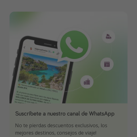
Suscríbete a nuestro canal de WhatsApp
Descarga nuestra app
¡Suscríbete a nuestro canal de Telegram!
No te pierdas descuentos exclusivos, los
Sé el primero en reservar nuestros chollazos
¡Recibe las mejores ofertas seleccionadas para
mejores destinos, consejos de viaje!
ti por nuestros expertos en viajes