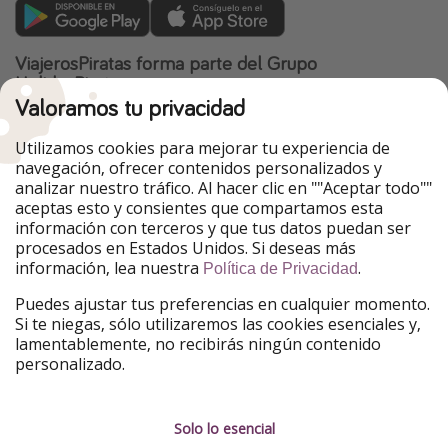
ViajerosPiratas forma parte del Grupo
HolidayPirates
Valoramos tu privacidad
Nuestros mercados
Utilizamos cookies para mejorar tu experiencia de
PiratinViaggio
HolidayPirates
navegación, ofrecer contenidos personalizados y
VakantiePiraten
WakacyjniPiraci
analizar nuestro tráfico. Al hacer clic en ""Aceptar todo""
VoyagesPirates
Ferienpiraten
aceptas esto y consientes que compartamos esta
Urlaubspiraten
Urlaubspiraten
información con terceros y que tus datos puedan ser
TravelPirates
procesados en Estados Unidos. Si deseas más
información, lea nuestra
.
Nuestro grupo
Política de Privacidad
HolidayPirates Group
Puedes ajustar tus preferencias en cualquier momento.
Si te niegas, sólo utilizaremos las cookies esenciales y,
Conócenos mejor
Información legal
lamentablemente, no recibirás ningún contenido
personalizado.
Sobre ViajerosPiratas
Términos y condiciones
Empleo
Política de privacidad
Solo lo esencial