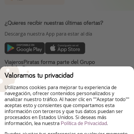
¿Quieres recibir nuestras últimas ofertas?
Descarga nuestra App para estar al día
ViajerosPiratas forma parte del Grupo
HolidayPirates
Valoramos tu privacidad
Nuestros mercados
Utilizamos cookies para mejorar tu experiencia de
PiratinViaggio
HolidayPirates
navegación, ofrecer contenidos personalizados y
VakantiePiraten
WakacyjniPiraci
analizar nuestro tráfico. Al hacer clic en ""Aceptar todo""
VoyagesPirates
Ferienpiraten
aceptas esto y consientes que compartamos esta
Urlaubspiraten
Urlaubspiraten
información con terceros y que tus datos puedan ser
TravelPirates
procesados en Estados Unidos. Si deseas más
información, lea nuestra
.
Nuestro grupo
Política de Privacidad
HolidayPirates Group
Puedes ajustar tus preferencias en cualquier momento.