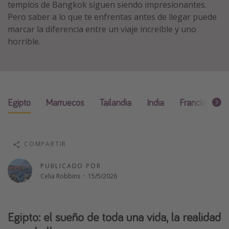
templos de Bangkok siguen siendo impresionantes.
Vacaciones de Playa
Pero saber a lo que te enfrentas antes de llegar puede
marcar la diferencia entre un viaje increíble y uno
Viajes para singles
horrible.
Escapadas románticas
Más temas
Trabajar en el extranjero
Egipto
Marruecos
Tailandia
India
Francia
Có
Cruceros por el Mediterráneo
Hoteles más hot de España
Guía de equipaje de mano
COMPARTIR
Parques de atracciones
PUBLICADO POR
Viaja con musicales
Celia Robbins
·
15/5/2026
El Rey León el musical
Harry Potter en Londres y otros destinos
Egipto: el sueño de toda una vida, la realidad
Eventos deportivos