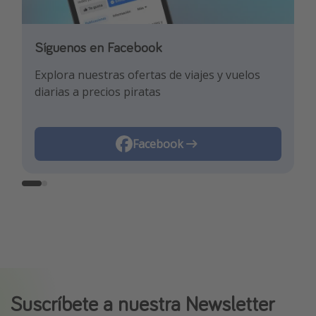
Síguenos en Facebook
Síguenos en TikTok
Explora nuestras ofertas de viajes y vuelos
¡Para enterarte de las mejores ofertas y los
diarias a precios piratas
mejores trucos de viaje!
Facebook
TikTok
Suscríbete a nuestra Newsletter