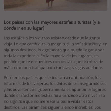
Marruecos
Islas Baleares
Los países con las mayores estafas a turistas (y a
México
dónde ir en su lugar)
Tailandia
Maldivas
Las estafas a los viajeros existen desde que la gente
viaja. Lo que cambia es la magnitud, la sofisticación y, en
Albania
algunos destinos, lo agotadora que puede llegar a ser
toda la experiencia. En la mayoría de los lugares, es
Inspiración para viajes
posible que te encuentres con un taxi que te cobra de
más o con una trampa para turistas, y sigas adelante.
Camping
Pero en los países que se indican a continuación, los
Glamping
informes de los viajeros, los datos de las aseguradoras
Viajes en tren
y las advertencias gubernamentales apuntan a lugares
Viajar sola como mujer
donde el «factor molestia» ha alcanzado otro nivel. Eso
no significa que no merezca la pena visitar estos
Ofertas para Vacaciones Activas
destinos. Las pirámides siguen siendo increíbles. Los
Viajes en familia