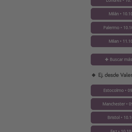
Londres ‣ 10.
Milán ‣ 10.1
Palermo ‣ 10.1
Milan ‣ 11.1
✚ Buscar más
🔸 Ej. desde Vale
Estocolmo ‣ 09
Manchester ‣ 09
Bristol ‣ 10.1
Fez ‣ 10.10