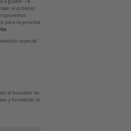
va a gustar. Te
iajar el próximo
e proponemos
sto para tu próxima
lta.
selección especial
mos al buscador de
ees y formalizar la