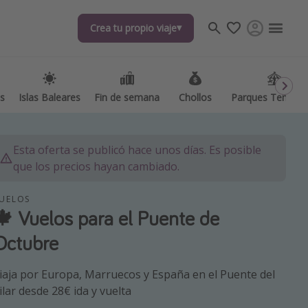
Crea tu propio viaje
Crea tu propio viaje
as
as
Islas Baleares
Islas Baleares
Fin de semana
Fin de semana
Chollos
Chollos
Parques Temátic
Parques Temátic
Esta oferta se publicó hace unos días. Es posible
que los precios hayan cambiado.
UELOS
🍁 Vuelos para el Puente de
os destinos
Octubre
iaja por Europa, Marruecos y España en el Puente del
ilar desde 28€ ida y vuelta