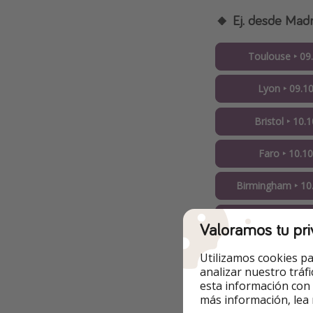
🔸 Ej. desde Madr
Toulouse ‣ 09.
Lyon ‣ 09.10
Bristol ‣ 10.1
Faro ‣ 10.10
Birmingham ‣ 10.
Londres ‣ 10.
Valoramos tu pri
Nantes ‣ 10.1
Utilizamos cookies pa
analizar nuestro tráf
Varsovia-WMI ‣ 1
esta información con
más información, lea