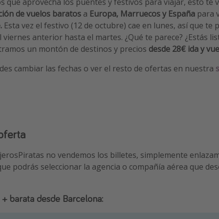
los que aprovecha los puentes y festivos para viajar, esto te 
ción de vuelos baratos
a
Europa, Marruecos y España
para v
.
Esta vez el festivo (12 de octubre) cae en lunes, así que t
 viernes anterior hasta el martes. ¿Qué te parece? ¿Estás li
ramos un montón de destinos y precios
desde 28€ ida y vue
es cambiar las fechas o ver el resto de ofertas en nuestra
oferta
ajerosPiratas no vendemos los billetes, simplemente enlaza
 que podrás seleccionar la agencia o compañía aérea que des
 + barata desde Barcelona: