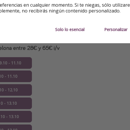
0 - 13.10
eferencias en cualquier momento. Si te niegas, sólo utilizar
blemente, no recibirás ningún contenido personalizado.
0 - 13.10
Solo lo esencial
Personalizar
 vuelos ✚
elona entre 28€ y 65€ i/v
.10 - 11.10
10 - 11.10
10 - 12.10
10 - 13.10
.10 - 13.10