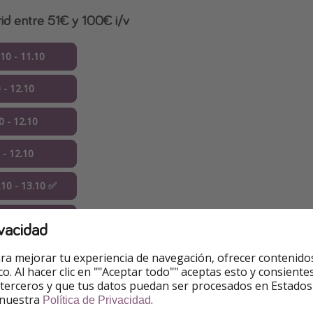
id entre 51€ y 100€ i/v
10 - 11.10
 - 12.10
0 - 12.10
 - 12.10
10 - 13.10 ✅
10 - 13.10
vacidad
0 - 13.10
ra mejorar tu experiencia de navegación, ofrecer contenido
ico. Al hacer clic en ""Aceptar todo"" aceptas esto y consie
0.10 - 13.10
 terceros y que tus datos puedan ser procesados en Estados
 nuestra
.
Política de Privacidad