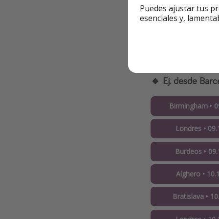
Lisboa ‣ 11.1
Puedes ajustar tus pr
esenciales y, lamenta
Tetuán ‣ 11.1
✚ Buscar más
🔸 Ej. desde Barc
Birmingham ‣ 09
Londres ‣ 09.
Burdeos ‣ 09.
Alghero ‣ 10.
Bratislava ‣ 10