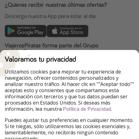
¿Quieres recibir nuestras últimas ofertas?
Descarga nuestra App para estar al día
ViajerosPiratas forma parte del Grupo
HolidayPirates
Valoramos tu privacidad
Nuestros mercados
Utilizamos cookies para mejorar tu experiencia de
PiratinViaggio
HolidayPirates
navegación, ofrecer contenidos personalizados y
VakantiePiraten
WakacyjniPiraci
analizar nuestro tráfico. Al hacer clic en ""Aceptar todo""
VoyagesPirates
Ferienpiraten
aceptas esto y consientes que compartamos esta
Urlaubspiraten
Urlaubspiraten
información con terceros y que tus datos puedan ser
TravelPirates
procesados en Estados Unidos. Si deseas más
información, lea nuestra
.
Nuestro grupo
Política de Privacidad
HolidayPirates Group
Puedes ajustar tus preferencias en cualquier momento.
Si te niegas, sólo utilizaremos las cookies esenciales y,
Conócenos mejor
Información legal
lamentablemente, no recibirás ningún contenido
personalizado.