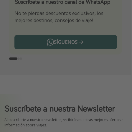
Suscríbete a nuestro canal de WhatsApp
Descarga nuestra app
¡Suscríbete a nuestro canal de Telegram!
No te pierdas descuentos exclusivos, los
Sé el primero en reservar nuestros chollazos
¡Recibe las mejores ofertas seleccionadas para
mejores destinos, consejos de viaje!
ti por nuestros expertos en viajes
SÍGUENOS
Telegram
Suscríbete a nuestra Newsletter
Al suscribirte a nuestra newsletter, recibirás nuestras mejores ofertas e
información sobre viajes.