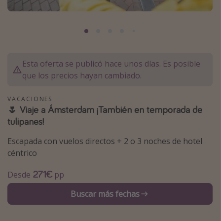
Marruecos
Islas Baleares
México
Tailandia
Esta oferta se publicó hace unos días. Es posible
Maldivas
que los precios hayan cambiado.
Albania
VACACIONES
🌷 Viaje a Ámsterdam ¡También en temporada de
Inspiración para viajes
tulipanes!
Camping
Escapada con vuelos directos + 2 o 3 noches de hotel
céntrico
Glamping
Viajes en tren
271€
Desde
pp
Viajar sola como mujer
Buscar más fechas
Ofertas para Vacaciones Activas
Viajes en familia