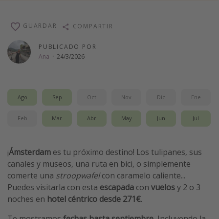
Vacaciones de Playa
GUARDAR
COMPARTIR
Viajes para singles
Escapadas románticas
PUBLICADO POR
Ana
·
24/3/2026
Más temas
Trabajar en el extranjero
Ago
Sep
Oct
Nov
Dic
Ene
Cruceros por el Mediterráneo
Feb
Mar
Abr
May
Jun
Jul
Hoteles más hot de España
Guía de equipaje de mano
¡
Ámsterdam
es tu próximo destino! Los tulipanes, sus
Parques de atracciones
canales y museos, una ruta en bici, o simplemente
Viaja con musicales
comerte una
stroopwafel
con caramelo caliente...
El Rey León el musical
Puedes visitarla con esta
escapada
con
vuelos
y 2 o 3
noches en
hotel
céntrico
desde 271€
.
Harry Potter en Londres y otros destinos
Eventos deportivos
Te mostramos
fechas hasta septiembre
, Incluyendo la