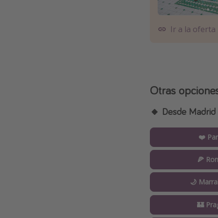
Ir a la oferta
Otras opcione
🔸 Desde Madrid
❤️ Par
🍕 Ro
🌙 Marra
🏰 Pra