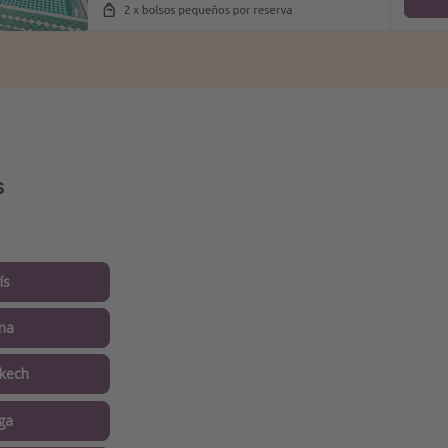
s
ís
ma
kech
ga