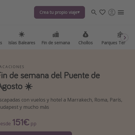
Crea tu propio viaje
Crea tu propio viaje
as
as
Islas Baleares
Islas Baleares
Fin de semana
Fin de semana
Chollos
Chollos
Parques Temátic
Parques Temátic
ACACIONES
Fin de semana del Puente de
Agosto ☀️
os destinos
scapadas con vuelos y hotel a Marrakech, Roma, París,
udapest y mucho más
151€
esde
pp