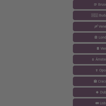
🍺 Brus
🇭🇺 Bud
🛶 Vene
🎡 Lond
🍫 Vie
🌷 Ámst
🍷 Opo
🏨 Crac
🍀 Dub
🚃 Lis