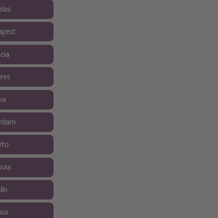
elas
apest
cia
res
na
erdam
rto
ovia
lín
boa