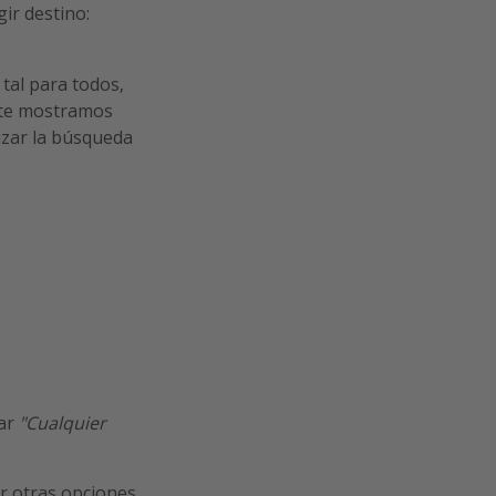
gir destino:
tal para todos,
 te mostramos
izar la búsqueda
ar
"Cualquier
ar otras opciones