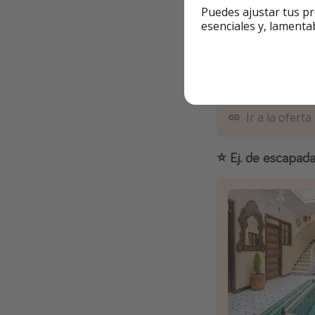
Puedes ajustar tus pr
esenciales y, lamenta
Ir a la oferta
⭐️ Ej. de escapa