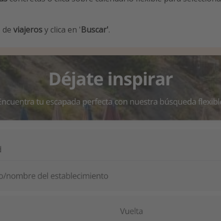
o de
viajeros
y clica en '
Buscar'
.