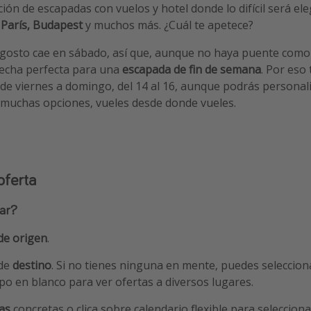
ón de escapadas con vuelos y hotel donde lo difícil será ele
París, Budapest
y muchos más. ¿Cuál te apetece?
agosto cae en sábado, así que, aunque no haya puente como 
fecha perfecta para una
escapada de fin de semana
. Por eso
 de viernes a domingo, del 14 al 16, aunque podrás personal
 muchas opciones, vueles desde donde vueles.
oferta
ar?
de origen
.
 de
destino
. Si no tienes ninguna en mente, puedes seleccion
po en blanco para ver ofertas a diversos lugares.
as
concretas o clica sobre calendario flexible para seleccion