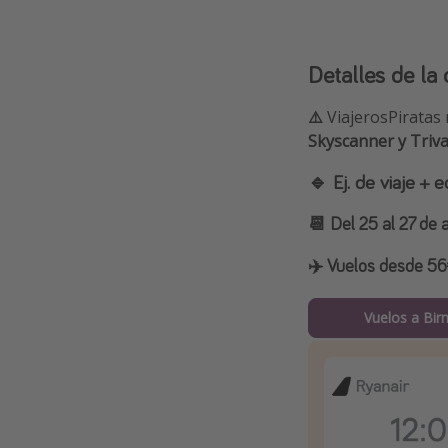
Detalles de la 
⚠️
ViajerosPiratas 
Skyscanner y Triv
🔹 Ej. de viaje +
📆 Del 25 al 27 de a
✈️ Vuelos desde 56€
Vuelos a Bi