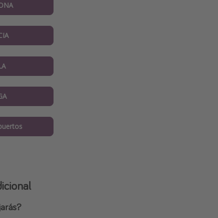
ONA
CIA
LA
GA
puertos
icional
jarás?