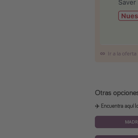
Ir a la oferta
Otras opcione
✈️ Encuentra aquí l
MADR