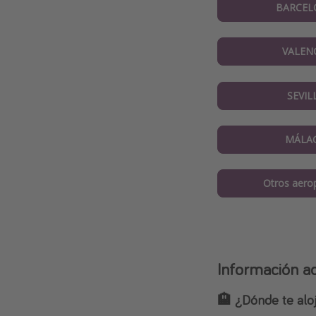
BARCEL
VALEN
SEVIL
MÁLA
Otros aero
Información ad
🏨 ¿Dónde te alo