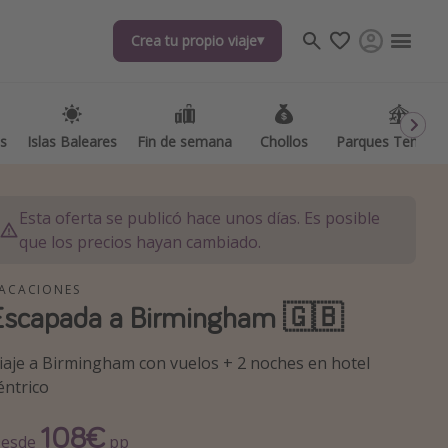
Crea tu propio viaje
Crea tu propio viaje
as
as
Islas Baleares
Islas Baleares
Fin de semana
Fin de semana
Chollos
Chollos
Parques Temátic
Parques Temátic
Esta oferta se publicó hace unos días. Es posible
que los precios hayan cambiado.
ACACIONES
Escapada a Birmingham 🇬🇧
os destinos
iaje a Birmingham con vuelos + 2 noches en hotel
éntrico
108€
esde
pp