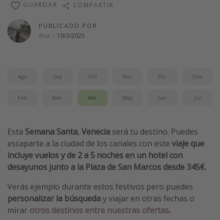
GUARDAR
COMPARTIR
Vacaciones de Playa
PUBLICADO POR
Viajes para singles
Ana
·
10/3/2025
Escapadas románticas
Más temas
Ago
Sep
Oct
Nov
Dic
Ene
Trabajar en el extranjero
Feb
Mar
Abr
May
Jun
Jul
Cruceros por el Mediterráneo
Hoteles más hot de España
Esta
Semana Santa
,
Venecia
será tu destino. Puedes
Guía de equipaje de mano
escaparte a la ciudad de los canales con este
viaje que
Parques de atracciones
incluye vuelos y de 2 a 5 noches en un hotel con
desayunos junto a la Plaza de San Marcos desde 345€.
Viaja con musicales
El Rey León el musical
Verás ejemplo durante estos festivos pero puedes
personalizar la búsqueda
y viajar en otras fechas o
Harry Potter en Londres y otros destinos
mirar
otros destinos entre nuestras ofertas
.
Eventos deportivos