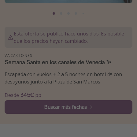
Marruecos
Islas Baleares
México
Esta oferta se publicó hace unos días. Es posible
Tailandia
que los precios hayan cambiado.
Maldivas
VACACIONES
Albania
Semana Santa en los canales de Venecia ✨
Escapada con vuelos + 2 a 5 noches en hotel 4* con
Inspiración para viajes
desayunos junto a la Plaza de San Marcos
Camping
345€
Desde
pp
Glamping
Viajes en tren
Buscar más fechas
Viajar sola como mujer
Ofertas para Vacaciones Activas
Viajes en familia