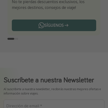
No te pierdas descuentos exclusivos, los
Sé el primero en reservar nuestros chollazos
¡Recibe las mejores ofertas seleccionadas para
mejores destinos, consejos de viaje!
ti por nuestros expertos en viajes
SÍGUENOS
Telegram
Suscríbete a nuestra Newsletter
Al suscribirte a nuestra newsletter, recibirás nuestras mejores ofertas e
información sobre viajes.