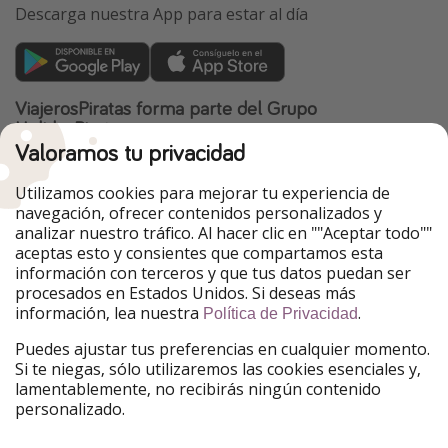
Descarga nuestra App para estar al día
ViajerosPiratas forma parte del Grupo
HolidayPirates
Valoramos tu privacidad
Nuestros mercados
Utilizamos cookies para mejorar tu experiencia de
PiratinViaggio
HolidayPirates
navegación, ofrecer contenidos personalizados y
VakantiePiraten
WakacyjniPiraci
analizar nuestro tráfico. Al hacer clic en ""Aceptar todo""
VoyagesPirates
Ferienpiraten
aceptas esto y consientes que compartamos esta
Urlaubspiraten
Urlaubspiraten
información con terceros y que tus datos puedan ser
TravelPirates
procesados en Estados Unidos. Si deseas más
información, lea nuestra
.
Nuestro grupo
Política de Privacidad
HolidayPirates Group
Puedes ajustar tus preferencias en cualquier momento.
Si te niegas, sólo utilizaremos las cookies esenciales y,
Conócenos mejor
Información legal
lamentablemente, no recibirás ningún contenido
personalizado.
Sobre ViajerosPiratas
Términos y condiciones