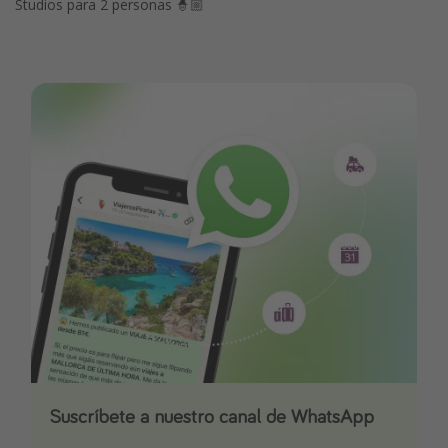
Studios para 2 personas 🧙🏼
Suscríbete a nuestro canal de WhatsApp
Descarga nuestra app
¡Suscríbete a nuestro canal de Telegram!