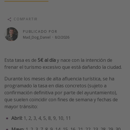
Vacaciones de Playa
Viajes para singles
COMPARTIR
Escapadas románticas
PUBLICADO POR
Mad_Dog_Daniel
·
8/2/2026
Más temas
Trabajar en el extranjero
Esta tasa es de
5€ al día
y nace con la intención de
Cruceros por el Mediterráneo
frenar el turismo excesivo que está dañando la ciudad.
Hoteles más hot de España
Durante los meses de alta afluencia turística, se ha
Guía de equipaje de mano
programado la tasa en días concretos (sujeto a
Parques de atracciones
confirmación definitiva por parte del ayuntamiento),
que suelen coincidir con fines de semana y fechas de
Viaja con musicales
mayor tránsito:
El Rey León el musical
Abril:
1, 2, 3, 4, 5, 8, 9, 10, 11
Harry Potter en Londres y otros destinos
Eventos deportivos
Mayo
: 1, 2, 3, 7, 8, 9, 14, 15, 16, 21, 22, 23, 28, 29, 30,