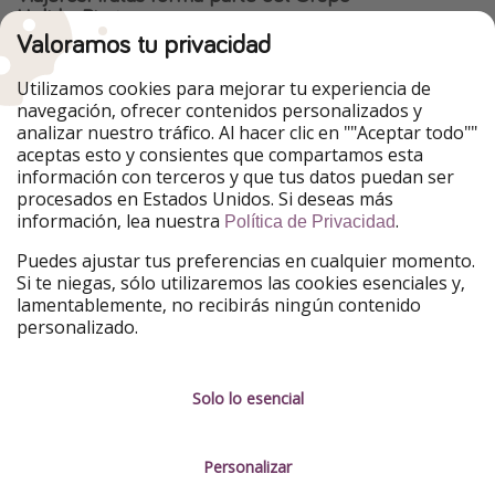
HolidayPirates
Valoramos tu privacidad
Nuestros mercados
Utilizamos cookies para mejorar tu experiencia de
PiratinViaggio
HolidayPirates
navegación, ofrecer contenidos personalizados y
VakantiePiraten
WakacyjniPiraci
analizar nuestro tráfico. Al hacer clic en ""Aceptar todo""
VoyagesPirates
Ferienpiraten
aceptas esto y consientes que compartamos esta
Urlaubspiraten
Urlaubspiraten
información con terceros y que tus datos puedan ser
TravelPirates
procesados en Estados Unidos. Si deseas más
información, lea nuestra
.
Nuestro grupo
Política de Privacidad
HolidayPirates Group
Puedes ajustar tus preferencias en cualquier momento.
Si te niegas, sólo utilizaremos las cookies esenciales y,
Conócenos mejor
Información legal
lamentablemente, no recibirás ningún contenido
personalizado.
Sobre ViajerosPiratas
Términos y condiciones
Empleo
Política de privacidad
Solo lo esencial
Prensa
Aviso legal
Personalizar
Partners
Gestionar servicios