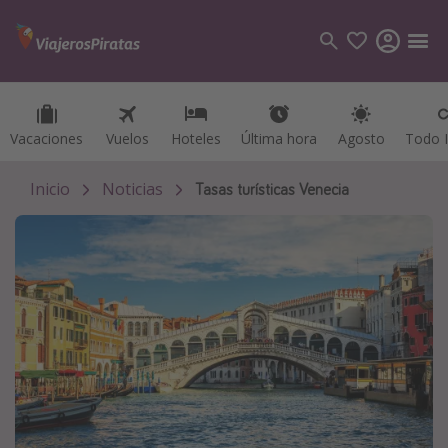
Vacaciones
Vacaciones
Vuelos
Vuelos
Hoteles
Hoteles
Última hora
Última hora
Agosto
Agosto
Todo I
Todo I
Categorías
Vuelos
Inicio
Noticias
Tasas turísticas Venecia
Hoteles
Viajes
Cruceros
Destinos
Todos los destinos
Tenerife
Grecia