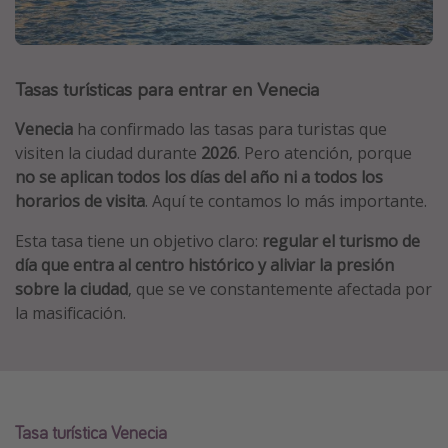
Marruecos
Islas Baleares
Tasas turísticas para entrar en Venecia
México
Tailandia
Venecia
ha confirmado las tasas para turistas que
Maldivas
visiten la ciudad durante
2026
. Pero atención, porque
no se aplican todos los días del año ni a todos los
Albania
horarios de visita
. Aquí te contamos lo más importante.
Esta tasa tiene un objetivo claro:
regular el turismo de
Inspiración para viajes
día que entra al centro histórico y aliviar la presión
Camping
sobre la ciudad
, que se ve constantemente afectada por
la masificación.
Glamping
Viajes en tren
Viajar sola como mujer
Ofertas para Vacaciones Activas
Tasa turística Venecia
Viajes en familia