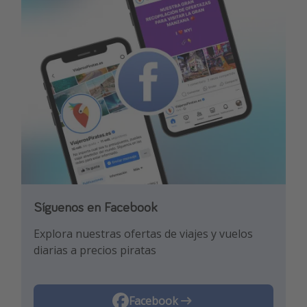
Síguenos en Facebook
Síguenos en TikTok
Explora nuestras ofertas de viajes y vuelos
¡Para enterarte de las mejores ofertas y los
diarias a precios piratas
mejores trucos de viaje!
Facebook
TikTok