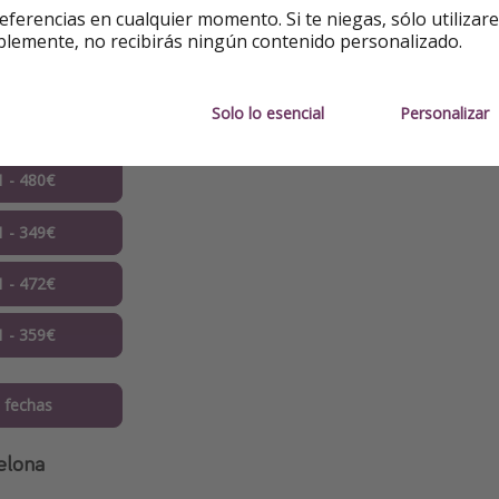
eferencias en cualquier momento. Si te niegas, sólo utilizar
1 - 421€
blemente, no recibirás ningún contenido personalizado.
 - 311€ ✅
Solo lo esencial
Personalizar
1 - 389€
1 - 480€
1 - 349€
1 - 472€
1 - 359€
 fechas
elona