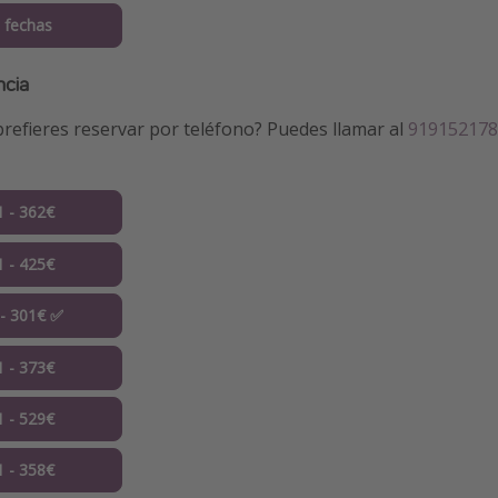
 fechas
ncia
refieres reservar por teléfono? Puedes llamar al
91915217
1 - 362€
1 - 425€
 - 301€ ✅
1 - 373€
1 - 529€
1 - 358€