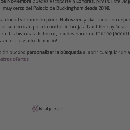
 de Noviembre
puedes escaparte a
Londres
, pirata. Este via
l muy cerca del Palacio de Buckingham desde 281€.
a ciudad vibrante en pleno Halloween y vivir toda una exper
nas se decoran para la noche de brujas. También hay fiestas
 son las historias de terror, puedes hacer un
tour de Jack el
 ¡Vamos a pasarlo de miedo!
bién puedes
personalizar la búsqueda
al abrir cualquier enl
stras ofertas
.
Ideal parejas