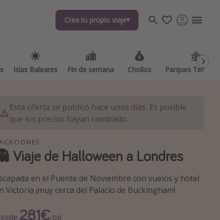
Crea tu propio viaje
Crea tu propio viaje
as
as
Islas Baleares
Islas Baleares
Fin de semana
Fin de semana
Chollos
Chollos
Parques Temátic
Parques Temátic
Esta oferta se publicó hace unos días. Es posible
que los precios hayan cambiado.
ACACIONES
👻 Viaje de Halloween a Londres
os destinos
scapada en el Puente de Noviembre con vuelos y hotel
n Victoria ¡muy cerca del Palacio de Buckingham!
281€
esde
pp