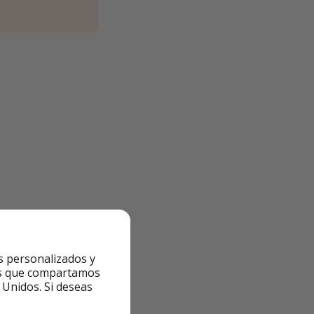
8
de lunes a viernes
s personalizados y
ntes que compartamos
 Unidos. Si deseas