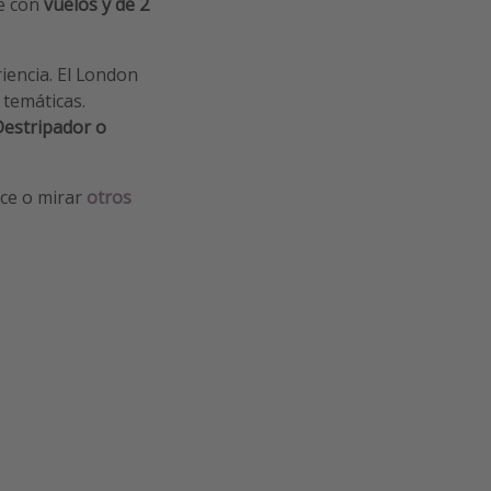
je con
vuelos y de 2
iencia. El London
 temáticas.
 Destripador o
ace o mirar
otros