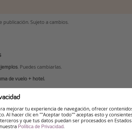
e publicación. Sujeto a cambios.
s
ejemplos
. Puedes cambiarlas.
ma de vuelo + hotel.
id
vacidad
refieres reservar por teléfono? Puedes llamar al
91915217
ra mejorar tu experiencia de navegación, ofrecer contenido
ico. Al hacer clic en ""Aceptar todo"" aceptas esto y consie
 terceros y que tus datos puedan ser procesados en Estados
1 - 345€
 nuestra
.
Política de Privacidad