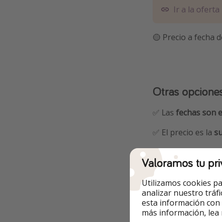
Ir a la oferta
🟡 Precio a fecha d
Otras opcione
✅ Las
fechas son 
✅ El precio es la
su
🔸 Ej. desde Madr
Valoramos tu pri
*¿Tienes dudas o p
Utilizamos cookies pa
de 9h a 18h
analizar nuestro tráf
esta información con
29.10 - 01.1
más información, lea