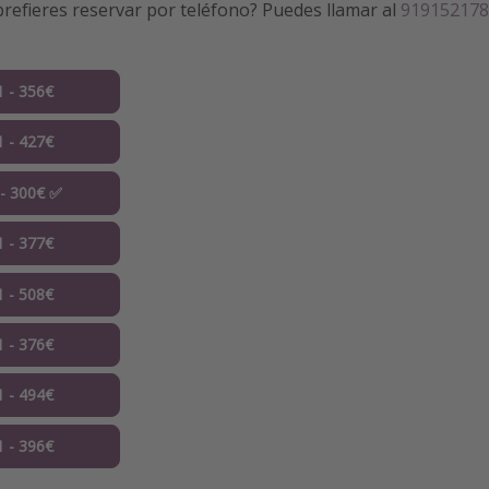
refieres reservar por teléfono? Puedes llamar al
91915217
1 - 356€
1 - 427€
 - 300€ ✅
1 - 377€
1 - 508€
1 - 376€
1 - 494€
1 - 396€