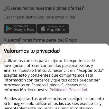
¿Quieres recibir nuestras últimas ofertas?
Descarga nuestra App para estar al día
ViajerosPiratas forma parte del Grupo
HolidayPirates
Valoramos tu privacidad
Nuestros mercados
Utilizamos cookies para mejorar tu experiencia de
PiratinViaggio
HolidayPirates
navegación, ofrecer contenidos personalizados y
VakantiePiraten
WakacyjniPiraci
analizar nuestro tráfico. Al hacer clic en ""Aceptar todo""
VoyagesPirates
Ferienpiraten
aceptas esto y consientes que compartamos esta
Urlaubspiraten
Urlaubspiraten
información con terceros y que tus datos puedan ser
TravelPirates
procesados en Estados Unidos. Si deseas más
información, lea nuestra
.
Nuestro grupo
Política de Privacidad
HolidayPirates Group
Puedes ajustar tus preferencias en cualquier momento.
Si te niegas, sólo utilizaremos las cookies esenciales y,
Conócenos mejor
Información legal
lamentablemente, no recibirás ningún contenido