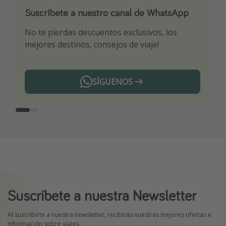
Suscríbete a nuestro canal de WhatsApp
Descarga nuestra app
¡Suscríbete a nuestro canal de Telegram!
No te pierdas descuentos exclusivos, los
Sé el primero en reservar nuestros chollazos
¡Recibe las mejores ofertas seleccionadas para
mejores destinos, consejos de viaje!
ti por nuestros expertos en viajes
SÍGUENOS
Telegram
Suscríbete a nuestra Newsletter
Al suscribirte a nuestra newsletter, recibirás nuestras mejores ofertas e
información sobre viajes.