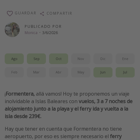
Vacaciones de Playa
GUARDAR
COMPARTIR
Viajes para singles
PUBLICADO POR
Escapadas románticas
Monica
·
3/6/2026
Más temas
Trabajar en el extranjero
Ago
Sep
Oct
Nov
Dic
Ene
Cruceros por el Mediterráneo
Feb
Mar
Abr
May
Jun
Jul
Hoteles más hot de España
Guía de equipaje de mano
¡
Formentera,
allá vamos! Hoy te proponemos un viaje
Parques de atracciones
inolvidable a Islas Baleares con
vuelos, 3 a 7 noches de
Viaja con musicales
alojamiento junto a la playa y el ferry ida y vuelta a la
isla desde 239€.
El Rey León el musical
Harry Potter en Londres y otros destinos
Hay que tener en cuenta que Formentera no tiene
aeropuerto, por eso es siempre necesario el
ferry
Eventos deportivos