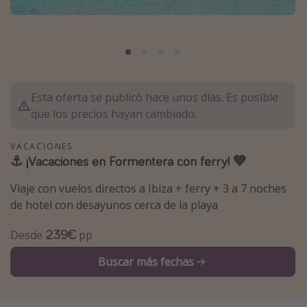
Marruecos
Islas Baleares
México
Tailandia
Esta oferta se publicó hace unos días. Es posible
Maldivas
que los precios hayan cambiado.
Albania
VACACIONES
⚓️ ¡Vacaciones en Formentera con ferry! 💙
Inspiración para viajes
Viaje con vuelos directos a Ibiza + ferry + 3 a 7 noches
Camping
de hotel con desayunos cerca de la playa
Glamping
239€
Desde
pp
Viajes en tren
Viajar sola como mujer
Buscar más fechas
Ofertas para Vacaciones Activas
Viajes en familia