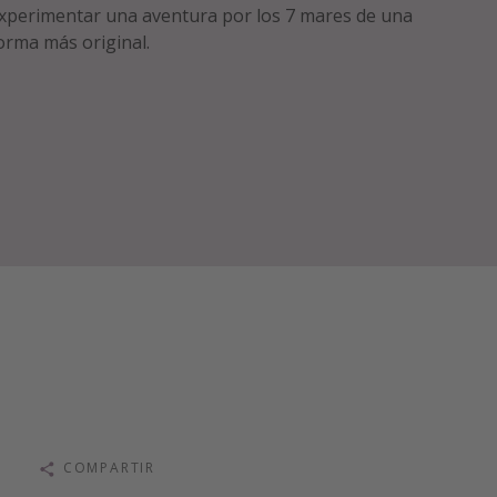
xperimentar una aventura por los 7 mares de una
orma más original.
COMPARTIR