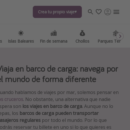
Crea tu propio viaje
Crea tu propio viaje
as
as
Islas Baleares
Islas Baleares
Fin de semana
Fin de semana
Chollos
Chollos
Parques Temátic
Parques Temátic
Viaja en barco de carga: navega por
el mundo de forma diferente
uando hablamos de viajes por mar, solemos pensar en
os destinos
os cruceros
. No obstante, una alternativa que nadie
spera son
los viajes en barco de carga
. Aunque no lo
epas, los
barcos de carga pueden transportar
asajeros regulares
por todo el mundo. Por lo que
odrás reservar tu billete en uno si lo que quieres es