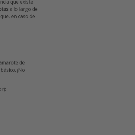
ncia que existe
otas
a lo largo de
 que, en caso de
camarote de
 básico. ¡No
r):