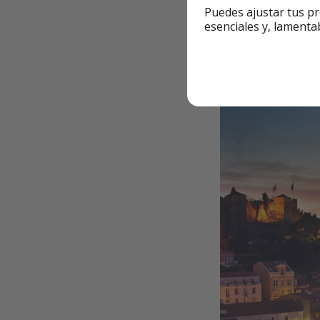
Puedes ajustar tus pr
salir un día ant
esenciales y, lamenta
Algo a tener en
buenas instalac