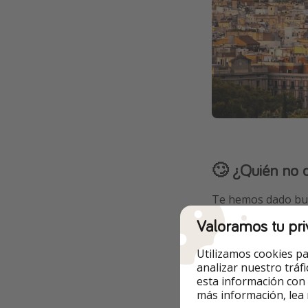
🙄 ¿Quién no d
Te hemos dado bu
motivos por los qu
Valoramos tu pri
Las personas a 
Utilizamos cookies pa
durante la mayo
analizar nuestro tráf
esta información con
Las personas c
más información, lea
sufrir retrasos