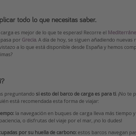
licar todo lo que necesitas saber.
e carga es mejor de lo que te esperas! Recorre el
Mediterrán
o pasa por
Grecia
. A día de hoy, se siguen añadiendo nuevas r
istazo a lo que está disponible desde España y hemos comp
nimas?
í?
tás preguntando
si esto del barco de carga es para ti
. ¡No te 
ién está recomendada esta forma de viajar:
iempo:
la navegación en buques de carga lleva más tiempo y 
 paciencia, o disfrutas del viaje por el mar, ¡no lo dudes!
upadas por su huella de carbono:
estos barcos navegan pas