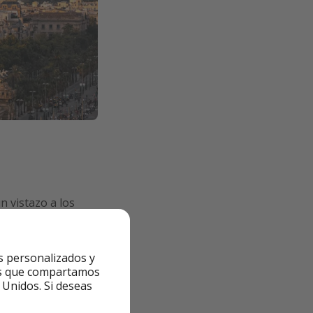
un vistazo a los
a ti.
 tengas wifi
s personalizados y
ntes que compartamos
 Unidos. Si deseas
e carga pueden
 o incluso pueden