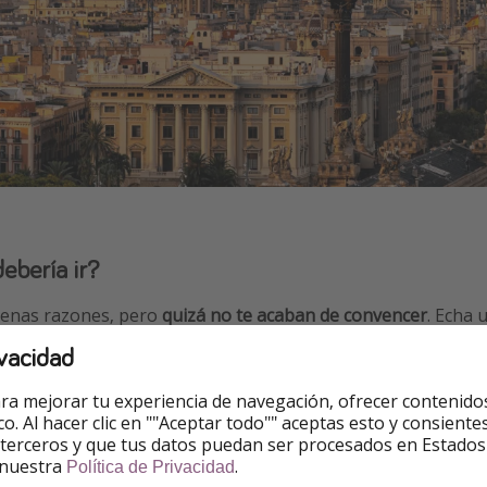
ebería ir?
enas razones, pero
quizá no te acaban de convencer
. Echa 
e, tal vez, esta no sea la forma de navegar más adecuada par
vacidad
las que no les gusta estar desconectadas.
¡Es posible que no
ra mejorar tu experiencia de navegación, ofrecer contenido
r parte del viaje!
ico. Al hacer clic en ""Aceptar todo"" aceptas esto y consie
 terceros y que tus datos puedan ser procesados en Estados
on tiempo muy concreto para viajar.
Los viajes en buques d
 nuestra
.
Política de Privacidad
, los barcos a veces permanecen más tiempo en los puertos