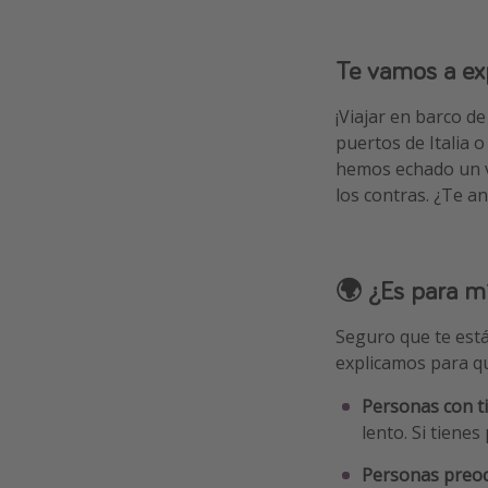
Te vamos a exp
¡Viajar en barco d
puertos de Italia 
hemos echado un v
los contras. ¿Te a
🌍 ¿Es para m
Seguro que te es
explicamos para qu
Personas con t
lento. Si tienes
Personas preoc