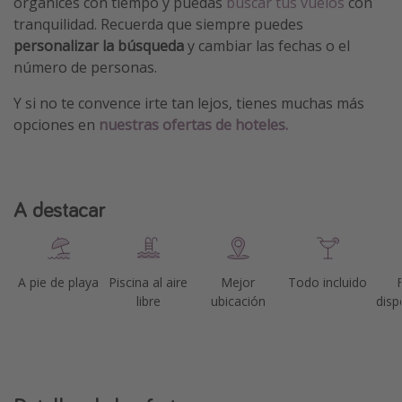
organices con tiempo y puedas
buscar tus vuelos
con
tranquilidad. Recuerda que siempre puedes
personalizar la búsqueda
y cambiar las fechas o el
número de personas.
Y si no te convence irte tan lejos, tienes muchas más
opciones en
nuestras ofertas de hoteles.
A destacar
A pie de playa
Piscina al aire
Mejor
Todo incluido
libre
ubicación
disp