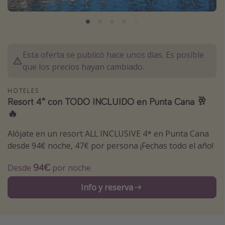
Marruecos
Islas Baleares
México
Esta oferta se publicó hace unos días. Es posible
Tailandia
que los precios hayan cambiado.
Maldivas
HOTELES
Albania
Resort 4* con TODO INCLUIDO en Punta Cana 🥂
🔥
Inspiración para viajes
Alójate en un resort ALL INCLUSIVE 4* en Punta Cana
Camping
desde 94€ noche, 47€ por persona ¡Fechas todo el año!
Glamping
94€
Desde
por noche
Viajes en tren
Info y reserva
Viajar sola como mujer
Ofertas para Vacaciones Activas
Viajes en familia