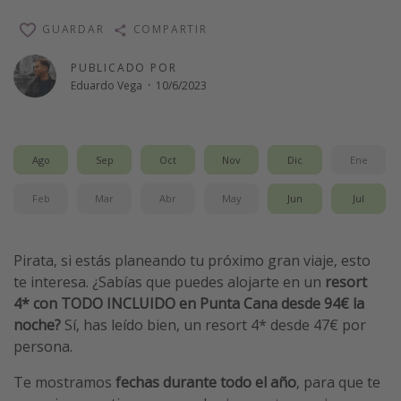
Vacaciones de Playa
GUARDAR
COMPARTIR
Viajes para singles
PUBLICADO POR
Escapadas románticas
Eduardo Vega
·
10/6/2023
Más temas
Ago
Sep
Oct
Nov
Dic
Ene
Trabajar en el extranjero
Cruceros por el Mediterráneo
Feb
Mar
Abr
May
Jun
Jul
Hoteles más hot de España
Guía de equipaje de mano
Pirata, si estás planeando tu próximo gran viaje, esto
te interesa. ¿Sabías que puedes alojarte en un
resort
Parques de atracciones
4* con TODO INCLUIDO en Punta Cana desde 94€ la
Viaja con musicales
noche?
Sí, has leído bien, un resort 4* desde 47€ por
El Rey León el musical
persona.
Harry Potter en Londres y otros destinos
Te mostramos
fechas durante todo el año
, para que te
Eventos deportivos