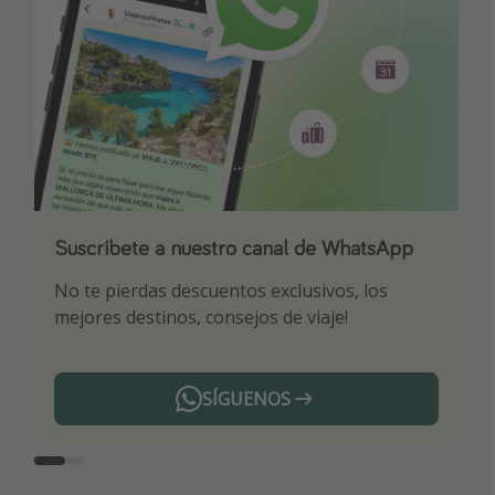
Suscríbete a nuestro canal de WhatsApp
Descarga nuestra app
¡Suscríbete a nuestro canal de Telegram!
No te pierdas descuentos exclusivos, los
Sé el primero en reservar nuestros chollazos
¡Recibe las mejores ofertas seleccionadas para
mejores destinos, consejos de viaje!
ti por nuestros expertos en viajes
SÍGUENOS
Telegram