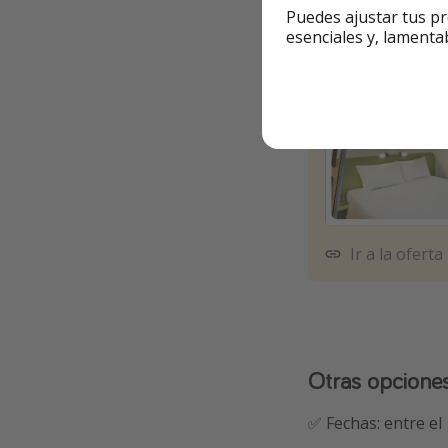
Puedes ajustar tus pr
Info y re
esenciales y, lamenta
Ir a la oferta
Otras opcione
✅ Fechas: entre el