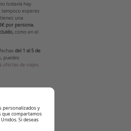
omo todavía hay
ro tampoco esperes
 tienes una
18€ por persona
,
luido,
como en el
 fechas
del 1 al 5 de
s, puedes
as
ofertas de viajes.
s personalizados y
escojas en
trivago.
ntes que compartamos
 Unidos. Si deseas