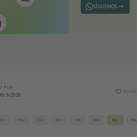
SÍGUENOS
Telegram
O POR
GUAR
30/3/2026
Oct
Nov
Dic
Ene
Feb
Mar
Abr
Ma