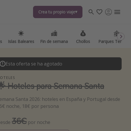
Crea tu propio viaje
as
Islas Baleares
Fin de semana
Chollos
Parques Temátic
Esta oferta se ha agotado
OTELES
🌟 Hoteles para Semana Santa
os destinos
emana Santa 2026: hoteles en España y Portugal desde
6€ noche, 18€ por persona
36€
esde
por noche