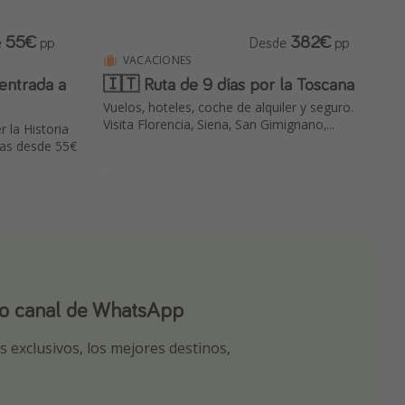
55€
382€
e
pp
Desde
pp
VACACIONES
entrada a
🇮🇹 Ruta de 9 días por la Toscana
Vuelos, hoteles, coche de alquiler y seguro.
Visita Florencia, Siena, San Gimignano,...
 la Historia
das desde 55€
ro canal de WhatsApp
ro canal de Telegram!
app
 exclusivos, los mejores destinos,
tas seleccionadas para ti por nuestros
r nuestros chollazos