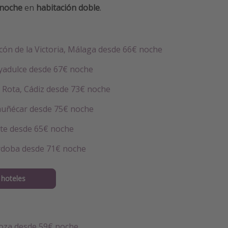
 noche
en
habitación doble
.
cón de la Victoria, Málaga desde 66€ noche
ayadulce desde 67€ noche
n Rota, Cádiz desde 73€ noche
muñécar desde 75€ noche
te desde 65€ noche
rdoba desde 71€ noche
hoteles
oza desde 59€ noche