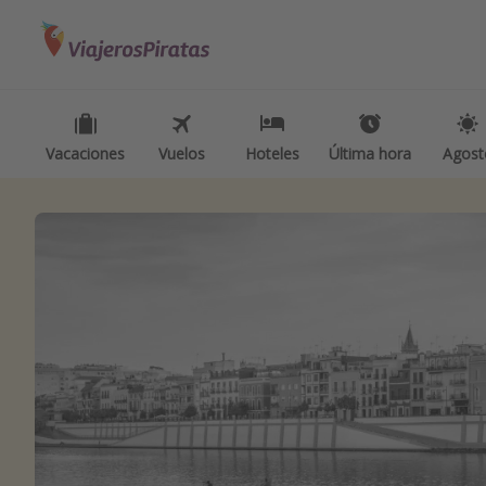
Categorías
Destinos
Inspiración p
Vuelos
Todos los destinos
Camping
Hoteles
Tenerife
Glamping
Vacaciones
Vuelos
Hoteles
Última hora
Agost
Viajes
Grecia
Viajes en t
Cruceros
Marruecos
Viajar sol
Islas Baleares
Ofertas pa
México
Viajes en f
Tailandia
Vacaciones
Maldivas
Viajes para
Albania
Escapadas