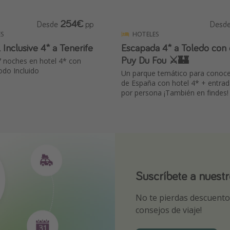
254€
Desde
pp
Desd
S
HOTELES
l Inclusive 4* a Tenerife
Escapada 4* a Toledo con 
Puy Du Fou ⚔️🏰
7 noches en hotel 4* con
do Incluido
Un parque temático para conocer
de España con hotel 4* + entra
por persona ¡También en findes!
Suscríbete a nuest
¡Suscríbete a nuest
Descarga nuestra 
No te pierdas descuentos
¡Recibe las mejores ofer
Sé el primero en reserva
consejos de viaje!
expertos en viajes