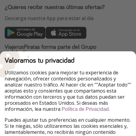
¿Quieres recibir nuestras últimas ofertas?
Descarga nuestra App para estar al día
ViajerosPiratas forma parte del Grupo
HolidayPirates
Valoramos tu privacidad
Nuestros mercados
Utilizamos cookies para mejorar tu experiencia de
PiratinViaggio
HolidayPirates
navegación, ofrecer contenidos personalizados y
VakantiePiraten
WakacyjniPiraci
analizar nuestro tráfico. Al hacer clic en ""Aceptar todo""
VoyagesPirates
Ferienpiraten
aceptas esto y consientes que compartamos esta
Urlaubspiraten
Urlaubspiraten
información con terceros y que tus datos puedan ser
TravelPirates
procesados en Estados Unidos. Si deseas más
información, lea nuestra
.
Nuestro grupo
Política de Privacidad
HolidayPirates Group
Puedes ajustar tus preferencias en cualquier momento.
Si te niegas, sólo utilizaremos las cookies esenciales y,
Conócenos mejor
Información legal
lamentablemente, no recibirás ningún contenido