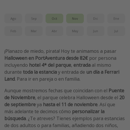
Vacaciones de Playa
Viajes para singles
Ago
Sep
Oct
Nov
Dic
Ene
Escapadas románticas
Feb
Mar
Abr
May
Jun
Jul
Más temas
¡Planazo de miedo, pirata! Hoy te animamos a pasar
Trabajar en el extranjero
Halloween en
PortAventura desde 82€
por persona
Cruceros por el Mediterráneo
incluyendo
hotel 4* del parque
,
entrada
al mismo
durante
toda la estancia
y entrada de
un día a Ferrari
Hoteles más hot de España
Land
. Para ir en pareja o en familia.
Guía de equipaje de mano
Aunque mostremos fechas que coincidan con el
Puente
Parques de atracciones
de Noviembre
, el parque celebra Halloween desde el
20
Viaja con musicales
de septiembre
ya
hasta el 11 de noviembre
. Así que
El Rey León el musical
más adelante te decimos cómo
personalizar la
búsqueda
. ¿Te atreves? Tienes ejemplos para estancias
Harry Potter en Londres y otros destinos
de dos adultos o para familias, añadiendo dos niños,
Eventos deportivos