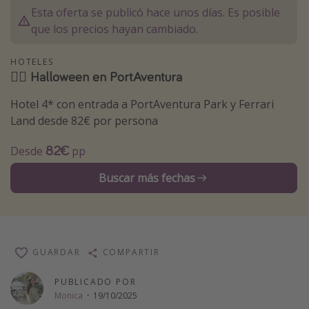
Esta oferta se publicó hace unos días. Es posible
Marruecos
que los precios hayan cambiado.
Islas Baleares
México
HOTELES
🧙‍♀️ Halloween en PortAventura
Tailandia
Hotel 4* con entrada a PortAventura Park y Ferrari
Maldivas
Land desde 82€ por persona
Albania
82€
Desde
pp
Inspiración para viajes
Buscar más fechas
Camping
Glamping
Viajes en tren
GUARDAR
COMPARTIR
Viajar sola como mujer
Ofertas para Vacaciones Activas
PUBLICADO POR
Monica
·
19/10/2025
Viajes en familia