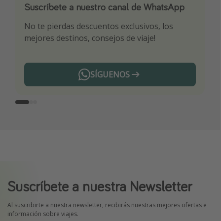
Suscríbete a nuestro canal de WhatsApp
Descarga nuestra app
¡Suscríbete a nuestro canal de Telegram!
No te pierdas descuentos exclusivos, los
Sé el primero en reservar nuestros chollazos
¡Recibe las mejores ofertas seleccionadas para
mejores destinos, consejos de viaje!
ti por nuestros expertos en viajes
SÍGUENOS
Telegram
Suscríbete a nuestra Newsletter
Al suscribirte a nuestra newsletter, recibirás nuestras mejores ofertas e
información sobre viajes.