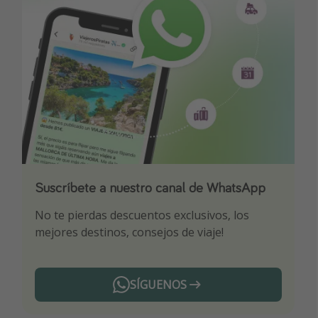
Suscríbete a nuestro canal de WhatsApp
Descarga nuestra app
¡Suscríbete a nuestro canal de Telegram!
No te pierdas descuentos exclusivos, los
Sé el primero en reservar nuestros chollazos
¡Recibe las mejores ofertas seleccionadas para
mejores destinos, consejos de viaje!
ti por nuestros expertos en viajes
SÍGUENOS
Telegram