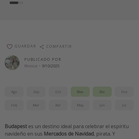
GUARDAR
COMPARTIR
PUBLICADO POR
Monica
·
9/10/2025
Ago
Sep
Oct
Nov
Dic
Ene
Feb
Mar
Abr
May
Jun
Jul
Budapest
es un destino ideal para celebrar el espíritu
navideño en sus
Mercados de Navidad
, pirata. Y