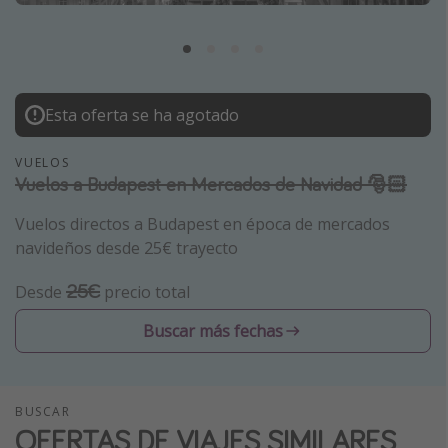
Marruecos
Islas Baleares
México
Esta oferta se ha agotado
Tailandia
Maldivas
VUELOS
Vuelos a Budapest en Mercados de Navidad 🎅🏻
Albania
Vuelos directos a Budapest en época de mercados
Inspiración para viajes
navideños desde 25€ trayecto
Camping
25€
Desde
precio total
Glamping
Buscar más fechas
Viajes en tren
Viajar sola como mujer
Ofertas para Vacaciones Activas
BUSCAR
OFERTAS DE VIAJES SIMILARES
Viajes en familia