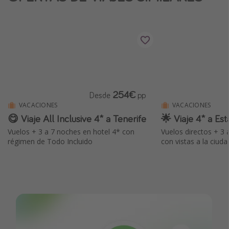
Vacaciones de Playa
Viajes para singles
Escapadas románticas
Más temas
254€
Desde
pp
Trabajar en el extranjero
VACACIONES
VACACIONES
Cruceros por el Mediterráneo
😋 Viaje All Inclusive 4* a Tenerife
🌟 Viaje 4* a Es
Hoteles más hot de España
Vuelos + 3 a 7 noches en hotel 4* con
Vuelos directos + 3 
régimen de Todo Incluido
con vistas a la ciuda
Guía de equipaje de mano
Parques de atracciones
Viaja con musicales
El Rey León el musical
Harry Potter en Londres y otros destinos
Eventos deportivos