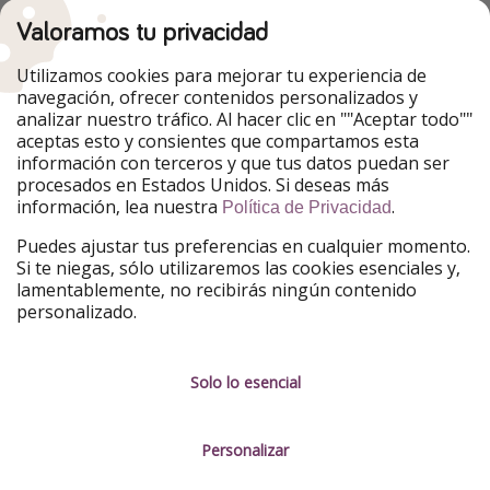
HolidayPirates
Valoramos tu privacidad
Nuestros mercados
Utilizamos cookies para mejorar tu experiencia de
PiratinViaggio
HolidayPirates
navegación, ofrecer contenidos personalizados y
VakantiePiraten
WakacyjniPiraci
analizar nuestro tráfico. Al hacer clic en ""Aceptar todo""
VoyagesPirates
Ferienpiraten
aceptas esto y consientes que compartamos esta
Urlaubspiraten
Urlaubspiraten
información con terceros y que tus datos puedan ser
TravelPirates
procesados en Estados Unidos. Si deseas más
información, lea nuestra
.
Nuestro grupo
Política de Privacidad
HolidayPirates Group
Puedes ajustar tus preferencias en cualquier momento.
Si te niegas, sólo utilizaremos las cookies esenciales y,
Conócenos mejor
Información legal
lamentablemente, no recibirás ningún contenido
personalizado.
Sobre ViajerosPiratas
Términos y condiciones
Empleo
Política de privacidad
Solo lo esencial
Prensa
Aviso legal
Personalizar
Partners
Gestionar servicios