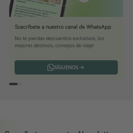
Suscríbete a nuestro canal de WhatsApp
Descarga nuestra app
¡Suscríbete a nuestro canal de Telegram!
No te pierdas descuentos exclusivos, los
Sé el primero en reservar nuestros chollazos
¡Recibe las mejores ofertas seleccionadas para
mejores destinos, consejos de viaje!
ti por nuestros expertos en viajes
SÍGUENOS
Telegram