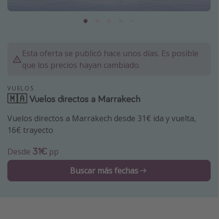
Marruecos
Islas Baleares
México
Esta oferta se publicó hace unos días. Es posible
Tailandia
que los precios hayan cambiado.
Maldivas
VUELOS
Albania
🇲🇦 Vuelos directos a Marrakech
Vuelos directos a Marrakech desde 31€ ida y vuelta,
Inspiración para viajes
16€ trayecto
Camping
31€
Desde
pp
Glamping
Viajes en tren
Buscar más fechas
Viajar sola como mujer
Ofertas para Vacaciones Activas
Viajes en familia