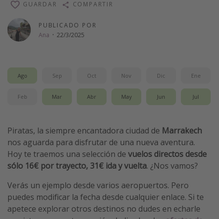
GUARDAR
COMPARTIR
Vacaciones de Playa
PUBLICADO POR
Viajes para singles
Ana
·
22/3/2025
Escapadas románticas
Más temas
Ago
Sep
Oct
Nov
Dic
Ene
Trabajar en el extranjero
Feb
Mar
Abr
May
Jun
Jul
Cruceros por el Mediterráneo
Hoteles más hot de España
Piratas, la siempre encantadora ciudad de
Marrakech
Guía de equipaje de mano
nos aguarda para disfrutar de una nueva aventura.
Hoy te traemos una selección de
vuelos directos desde
Parques de atracciones
sólo 16€ por trayecto, 31€ ida y vuelta
. ¿Nos vamos?
Viaja con musicales
Verás un ejemplo desde varios aeropuertos. Pero
El Rey León el musical
puedes modificar la fecha desde cualquier enlace. Si te
Harry Potter en Londres y otros destinos
apetece explorar otros destinos no dudes en echarle
Eventos deportivos