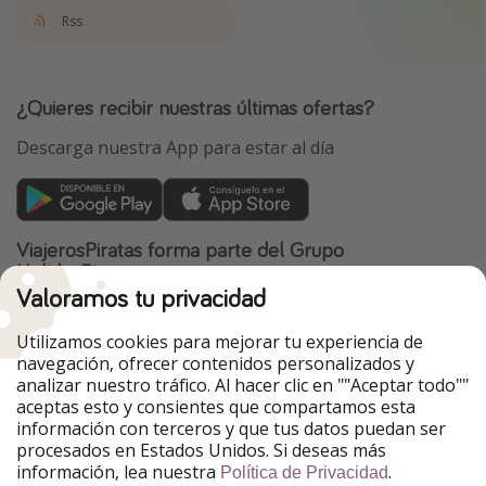
Rss
¿Quieres recibir nuestras últimas ofertas?
Descarga nuestra App para estar al día
ViajerosPiratas forma parte del Grupo
HolidayPirates
Valoramos tu privacidad
Nuestros mercados
Utilizamos cookies para mejorar tu experiencia de
PiratinViaggio
HolidayPirates
navegación, ofrecer contenidos personalizados y
VakantiePiraten
WakacyjniPiraci
analizar nuestro tráfico. Al hacer clic en ""Aceptar todo""
VoyagesPirates
Ferienpiraten
aceptas esto y consientes que compartamos esta
Urlaubspiraten
Urlaubspiraten
información con terceros y que tus datos puedan ser
TravelPirates
procesados en Estados Unidos. Si deseas más
información, lea nuestra
.
Nuestro grupo
Política de Privacidad