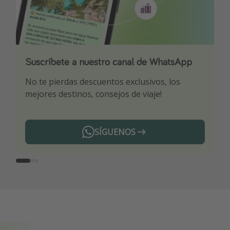
Suscríbete a nuestro canal de WhatsApp
Descarga nuestra app
¡Suscríbete a nuestro canal de Telegram!
No te pierdas descuentos exclusivos, los
Sé el primero en reservar nuestros chollazos
¡Recibe las mejores ofertas seleccionadas para
mejores destinos, consejos de viaje!
ti por nuestros expertos en viajes
SÍGUENOS
Telegram