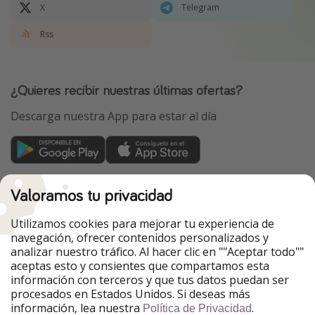
X
Telegram
Rss
¿Quieres recibir nuestras últimas ofertas?
Descarga nuestra App para estar al día
ViajerosPiratas forma parte del Grupo
Valoramos tu privacidad
HolidayPirates
Nuestros mercados
Utilizamos cookies para mejorar tu experiencia de
navegación, ofrecer contenidos personalizados y
PiratinViaggio
HolidayPirates
analizar nuestro tráfico. Al hacer clic en ""Aceptar todo""
VakantiePiraten
WakacyjniPiraci
aceptas esto y consientes que compartamos esta
VoyagesPirates
Ferienpiraten
información con terceros y que tus datos puedan ser
Urlaubspiraten
Urlaubspiraten
procesados en Estados Unidos. Si deseas más
TravelPirates
información, lea nuestra
.
Política de Privacidad