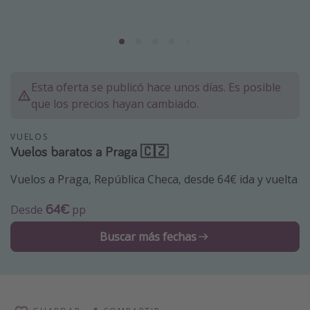
Vacaciones de Playa
Viajes para singles
Escapadas románticas
Esta oferta se publicó hace unos días. Es posible
Más temas
que los precios hayan cambiado.
Trabajar en el extranjero
VUELOS
Vuelos baratos a Praga 🇨🇿
Cruceros por el Mediterráneo
Hoteles más hot de España
Vuelos a Praga, República Checa, desde 64€ ida y vuelta
Guía de equipaje de mano
64€
Desde
pp
Parques de atracciones
Buscar más fechas
Viaja con musicales
El Rey León el musical
Harry Potter en Londres y otros destinos
Eventos deportivos