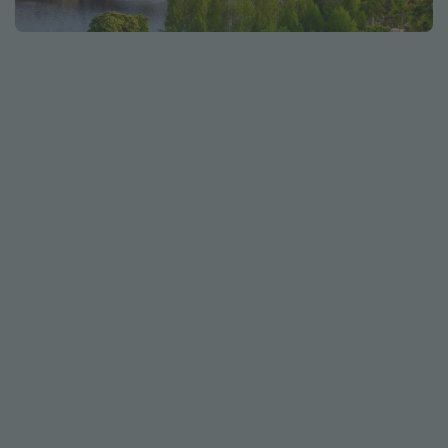
Marruecos
Islas Baleares
México
Tailandia
Maldivas
Albania
Inspiración para viajes
Camping
Glamping
Viajes en tren
Viajar sola como mujer
Ofertas para Vacaciones Activas
Viajes en familia