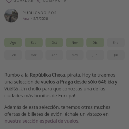
GUARDAR
COMPARTIR
PUBLICADO POR
Ana
·
5/7/2026
Ago
Sep
Oct
Nov
Dic
Ene
Feb
Mar
Abr
May
Jun
Jul
Rumbo a la
República Checa
, pirata. Hoy te traemos
una selección de
vuelos a Praga
desde sólo 64€ ida y
vuelta.
¡Un chollo para que conozcas una de las
ciudades más bonitas de Europa!
Además de esta selección, tenemos otras muchas
ofertas de billetes de avión, échale un vistazo en
nuestra sección especial de vuelos
.