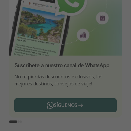
Suscríbete a nuestro canal de WhatsApp
Descarga nuestra app
¡Suscríbete a nuestro canal de Telegram!
No te pierdas descuentos exclusivos, los
Sé el primero en reservar nuestros chollazos
¡Recibe las mejores ofertas seleccionadas para
mejores destinos, consejos de viaje!
ti por nuestros expertos en viajes
SÍGUENOS
Telegram