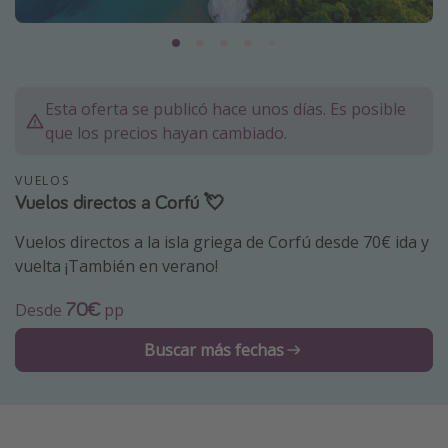
Marruecos
Islas Baleares
México
Esta oferta se publicó hace unos días. Es posible
Tailandia
que los precios hayan cambiado.
Maldivas
VUELOS
Albania
Vuelos directos a Corfú 💘
Vuelos directos a la isla griega de Corfú desde 70€ ida y
Inspiración para viajes
vuelta ¡También en verano!
Camping
70€
Desde
pp
Glamping
Viajes en tren
Buscar más fechas
Viajar sola como mujer
Ofertas para Vacaciones Activas
Viajes en familia