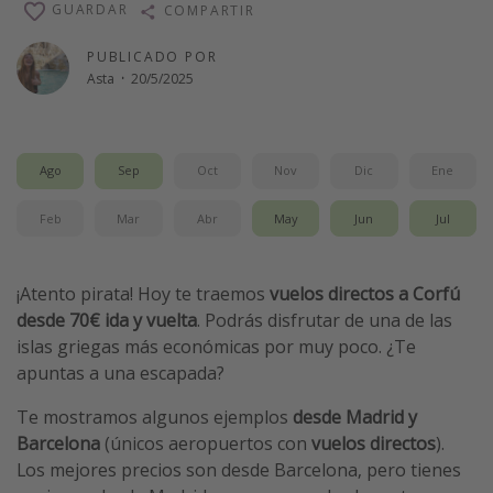
GUARDAR
COMPARTIR
Vacaciones de Playa
PUBLICADO POR
Viajes para singles
Asta
·
20/5/2025
Escapadas románticas
Más temas
Ago
Sep
Oct
Nov
Dic
Ene
Trabajar en el extranjero
Feb
Mar
Abr
May
Jun
Jul
Cruceros por el Mediterráneo
Hoteles más hot de España
¡Atento pirata! Hoy te traemos
vuelos directos a Corfú
Guía de equipaje de mano
desde 70€ ida y vuelta
. Podrás disfrutar de una de las
Parques de atracciones
islas griegas más económicas por muy poco. ¿Te
apuntas a una escapada?
Viaja con musicales
El Rey León el musical
Te mostramos algunos ejemplos
desde Madrid y
Barcelona
(únicos aeropuertos con
vuelos directos
).
Harry Potter en Londres y otros destinos
Los mejores precios son desde Barcelona, pero tienes
Eventos deportivos