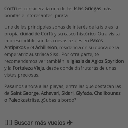
Corfú
es considerada una de las
Islas Griegas
más
bonitas e interesantes, pirata.
Una de las principales zonas de interés de la isla es la
propia
ciudad de Corfú
y su casco histórico. Otra visita
imprescindible son las cuevas azules en
Paxos
Antipaxos
y el
Achillieion
, residencia en su época de la
emperatriz austríaca Sissi. Por otra parte, te
recomendamos ver también la
iglesia de Agios Spyridon
y la
Fortaleza Vieja
, desde donde disfrutarás de unas
vistas preciosas.
Pasamos ahora a las playas, entre las que destacan las
de
Saint George, Achavari, Sidari, Glyfada, Chalikounas
o Paleokastritsa.
¿Subes a bordo?
🕵️‍♂️ Buscar más vuelos ✈️