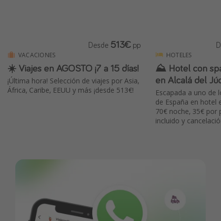
513€
Desde
pp
D
VACACIONES
HOTELES
☀️ Viajes en AGOSTO ¡7 a 15 días!
⛰️ Hotel con spa
en Alcalá del Júca
¡Última hora! Selección de viajes por Asia,
África, Caribe, EEUU y más ¡desde 513€!
Escapada a uno de l
de España en hotel
70€ noche, 35€ por 
incluido y cancelació