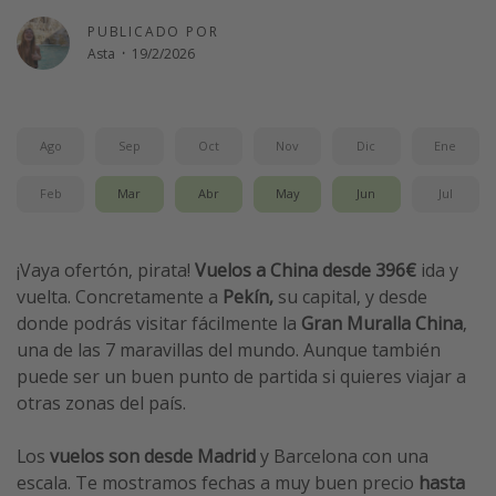
Vacaciones de Playa
PUBLICADO POR
Asta
·
19/2/2026
Viajes para singles
Escapadas románticas
Ago
Sep
Oct
Nov
Dic
Ene
Más temas
Feb
Mar
Abr
May
Jun
Jul
Trabajar en el extranjero
Cruceros por el Mediterráneo
¡Vaya ofertón, pirata!
Vuelos a China desde 396€
ida y
Hoteles más hot de España
vuelta. Concretamente a
Pekín,
su capital, y desde
Guía de equipaje de mano
donde podrás visitar fácilmente la
Gran Muralla China
,
Parques de atracciones
una de las 7 maravillas del mundo. Aunque también
puede ser un buen punto de partida si quieres viajar a
Viaja con musicales
otras zonas del país.
El Rey León el musical
Harry Potter en Londres y otros destinos
Los
vuelos son desde Madrid
y Barcelona con una
escala. Te mostramos fechas a muy buen precio
hasta
Eventos deportivos