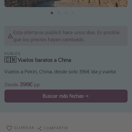
Marruecos
Islas Baleares
México
Esta oferta se publicó hace unos días. Es posible
Tailandia
que los precios hayan cambiado.
Maldivas
VUELOS
Albania
🇨🇳 Vuelos baratos a China
Vuelos a Pekín, China, desde solo 396€ ida y vuelta
Inspiración para viajes
Camping
396€
Desde
pp
Glamping
Buscar más fechas
Viajes en tren
Viajar sola como mujer
Ofertas para Vacaciones Activas
GUARDAR
COMPARTIR
Viajes en familia