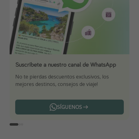
Suscríbete a nuestro canal de WhatsApp
Descarga nuestra app
¡Suscríbete a nuestro canal de Telegram!
No te pierdas descuentos exclusivos, los
Sé el primero en reservar nuestros chollazos
¡Recibe las mejores ofertas seleccionadas para
mejores destinos, consejos de viaje!
ti por nuestros expertos en viajes
SÍGUENOS
Telegram