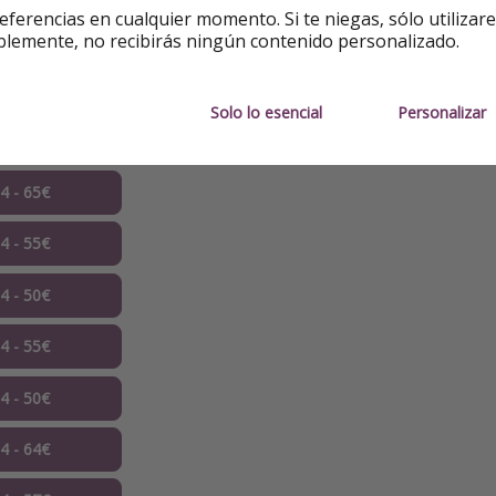
eferencias en cualquier momento. Si te niegas, sólo utilizar
04 - 50€
blemente, no recibirás ningún contenido personalizado.
04 - 61€
Solo lo esencial
Personalizar
4 - 34€ ✅
04 - 65€
04 - 55€
04 - 50€
04 - 55€
04 - 50€
04 - 64€