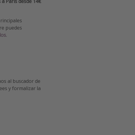
 a París
desde 14€
rincipales
pre puedes
los
.
mos al buscador de
ees y formalizar la