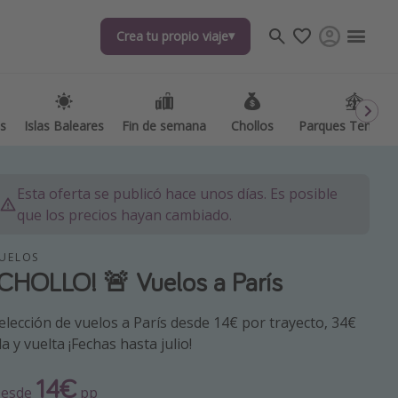
Crea tu propio viaje
Crea tu propio viaje
as
as
Islas Baleares
Islas Baleares
Fin de semana
Fin de semana
Chollos
Chollos
Parques Temátic
Parques Temátic
Esta oferta se publicó hace unos días. Es posible
que los precios hayan cambiado.
UELOS
¡CHOLLO! 🚨 Vuelos a París
os destinos
elección de vuelos a París desde 14€ por trayecto, 34€
da y vuelta ¡Fechas hasta julio!
14€
esde
pp