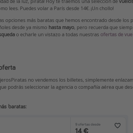
udad de la luz, pirata! Hoy te traemos una selección de
vuelos
 como lees. Puedes volar a París desde 14€. ¡Un chollo!
as opciones más baratas que hemos encontrado desde los
p
ñoles desde ya mismo
hasta mayo
, pero recuerda que siem
úsqueda
o echarle un vistazo a todas nuestras
ofertas de vue
oferta
jerosPiratas no vendemos los billetes, simplemente enlaza
 que podrás seleccionar la agencia o compañía aérea que des
más baratas: