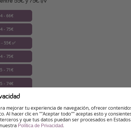
entre 55€ y 75€ i/v
04 - 66€
04 - 75€
4 - 55€ ✅
04 - 75€
05 - 71€
05 - 74€
vacidad
 vuelos ✚
ra mejorar tu experiencia de navegación, ofrecer contenido
na entre 34€ y 70€ i/v
ico. Al hacer clic en ""Aceptar todo"" aceptas esto y consie
 terceros y que tus datos puedan ser procesados en Estados
 nuestra
.
Política de Privacidad
04 - 66€