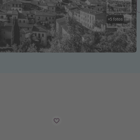
+
5
fotos