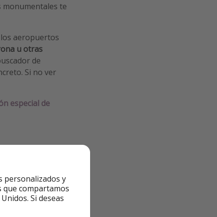
es monumentales te
 los aeropuertos
ona u otras
buscador de
reto. Si no ver
ón especial de
s personalizados y
ntes que compartamos
mos al buscador de
 Unidos. Si deseas
ees y formalizar la