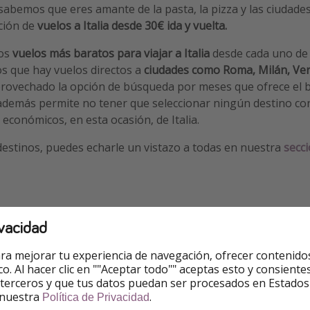
sabemos que eres amante de la pasta, la pizza y las ciudad
ción de
vuelos a Italia desde 30€ ida y vuelta.
los
vuelos más baratos para viajar a Italia
desde cada uno de
s que hay vuelos directos a
ciudades como Roma, Milán, Ver
ovechado la opción de búsqueda por meses que ofrece el 
demás permite no tener que seleccionar ningún destino conc
 económicos, en esta ocasión, de Italia.
 destinos, puedes echarle un vistazo a todas en nuestra
secci
vacidad
oferta
ra mejorar tu experiencia de navegación, ofrecer contenido
ico. Al hacer clic en ""Aceptar todo"" aceptas esto y consie
ajerosPiratas no vendemos los billetes, simplemente enlaza
 terceros y que tus datos puedan ser procesados en Estados
 que podrás seleccionar la agencia o compañía aérea que des
 nuestra
.
Política de Privacidad