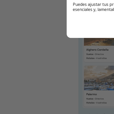
Puedes ajustar tus pr
✈️ Ej. de vuelos 
esenciales y, lamenta