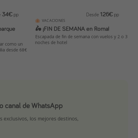
34€
126€
e
pp
Desde
pp
VACACIONES
parque
🛵 ¡FIN DE SEMANA en Roma!
Escapada de fin de semana con vuelos y 2 o 3
noches de hotel
utar como un
ilia desde 68€
ro canal de WhatsApp
ro canal de Telegram!
app
 exclusivos, los mejores destinos,
tas seleccionadas para ti por nuestros
r nuestros chollazos