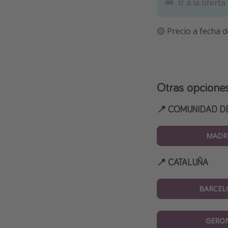
Ir a la oferta
🟡 Precio a fecha d
Otras opcione
📍 COMUNIDAD D
MADR
📍 CATALUÑA
BARCEL
GERO