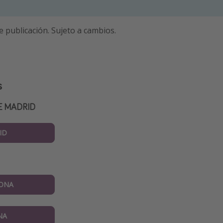
e publicación. Sujeto a cambios.
s
E MADRID
ID
ONA
NA