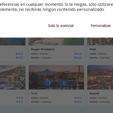
eferencias en cualquier momento. Si te niegas, sólo utilizar
+ económicos desde Barcelona:
blemente, no recibirás ningún contenido personalizado.
Solo lo esencial
Personalizar