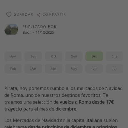
Vacaciones de Playa
GUARDAR
COMPARTIR
Viajes para singles
Escapadas románticas
PUBLICADO POR
Boon
·
11/10/2025
Más temas
Trabajar en el extranjero
Ago
Sep
Oct
Nov
Dic
Ene
Cruceros por el Mediterráneo
Feb
Mar
Abr
May
Jun
Jul
Hoteles más hot de España
Guía de equipaje de mano
Pirata, hoy ponemos rumbo a los mercados de Navidad
Parques de atracciones
de Roma, uno de nuestros destinos favoritos. Te
Viaja con musicales
traemos una selección de
vuelos a Roma desde 17€
El Rey León el musical
trayecto
para el mes de
diciembre.
Harry Potter en Londres y otros destinos
Los Mercados de Navidad en la capital italiana suelen
Eventos deportivos
celebrarse
desde principios de diciembre a principios