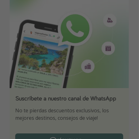
Suscríbete a nuestro canal de WhatsApp
Descarga nuestra app
¡Suscríbete a nuestro canal de Telegram!
No te pierdas descuentos exclusivos, los
Sé el primero en reservar nuestros chollazos
¡Recibe las mejores ofertas seleccionadas para
mejores destinos, consejos de viaje!
ti por nuestros expertos en viajes