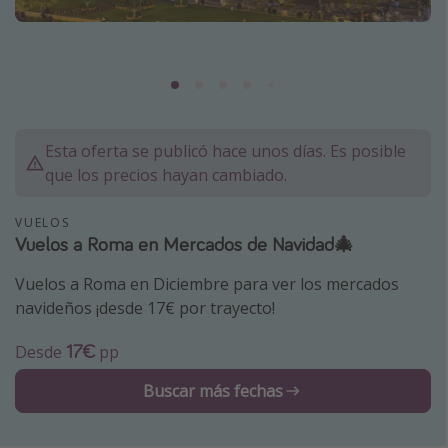
Marruecos
Islas Baleares
México
Tailandia
Esta oferta se publicó hace unos días. Es posible
Maldivas
que los precios hayan cambiado.
Albania
VUELOS
Vuelos a Roma en Mercados de Navidad🎄
Inspiración para viajes
Camping
Vuelos a Roma en Diciembre para ver los mercados
navideños ¡desde 17€ por trayecto!
Glamping
Viajes en tren
17€
Desde
pp
Viajar sola como mujer
Buscar más fechas
Ofertas para Vacaciones Activas
Viajes en familia