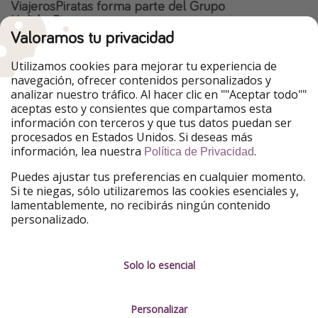
ViajerosPiratas forma parte del Grupo
HolidayPirates
Valoramos tu privacidad
Nuestros mercados
Utilizamos cookies para mejorar tu experiencia de
PiratinViaggio
HolidayPirates
navegación, ofrecer contenidos personalizados y
VakantiePiraten
WakacyjniPiraci
analizar nuestro tráfico. Al hacer clic en ""Aceptar todo""
VoyagesPirates
Ferienpiraten
aceptas esto y consientes que compartamos esta
Urlaubspiraten
Urlaubspiraten
información con terceros y que tus datos puedan ser
TravelPirates
procesados en Estados Unidos. Si deseas más
información, lea nuestra
.
Nuestro grupo
Política de Privacidad
HolidayPirates Group
Puedes ajustar tus preferencias en cualquier momento.
Si te niegas, sólo utilizaremos las cookies esenciales y,
Conócenos mejor
Información legal
lamentablemente, no recibirás ningún contenido
personalizado.
Sobre ViajerosPiratas
Términos y condiciones
Empleo
Política de privacidad
Solo lo esencial
Prensa
Aviso legal
Personalizar
Partners
Gestionar servicios