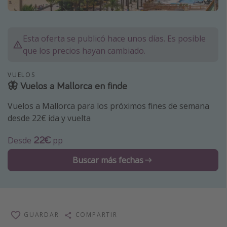
Marruecos
Islas Baleares
Esta oferta se publicó hace unos días. Es posible
México
que los precios hayan cambiado.
Tailandia
VUELOS
Maldivas
🦋 Vuelos a Mallorca en finde
Albania
Vuelos a Mallorca para los próximos fines de semana
desde 22€ ida y vuelta
Inspiración para viajes
22€
Desde
pp
Camping
Glamping
Buscar más fechas
Viajes en tren
Viajar sola como mujer
Ofertas para Vacaciones Activas
GUARDAR
COMPARTIR
Viajes en familia