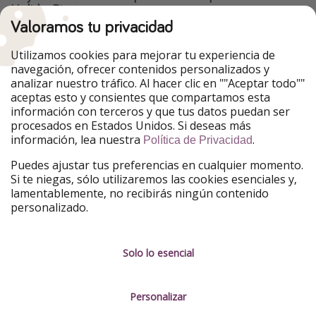
HolidayPirates
Valoramos tu privacidad
Nuestros mercados
Utilizamos cookies para mejorar tu experiencia de
PiratinViaggio
HolidayPirates
navegación, ofrecer contenidos personalizados y
VakantiePiraten
WakacyjniPiraci
analizar nuestro tráfico. Al hacer clic en ""Aceptar todo""
VoyagesPirates
Ferienpiraten
aceptas esto y consientes que compartamos esta
Urlaubspiraten
Urlaubspiraten
información con terceros y que tus datos puedan ser
TravelPirates
procesados en Estados Unidos. Si deseas más
información, lea nuestra
.
Nuestro grupo
Política de Privacidad
HolidayPirates Group
Puedes ajustar tus preferencias en cualquier momento.
Si te niegas, sólo utilizaremos las cookies esenciales y,
Conócenos mejor
Información legal
lamentablemente, no recibirás ningún contenido
personalizado.
Sobre ViajerosPiratas
Términos y condiciones
Empleo
Política de privacidad
Solo lo esencial
Prensa
Aviso legal
Personalizar
Partners
Gestionar servicios