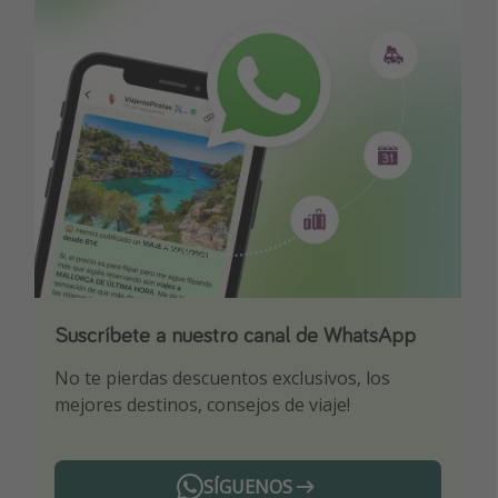
Suscríbete a nuestro canal de WhatsApp
Descarga nuestra app
¡Suscríbete a nuestro canal de Telegram!
No te pierdas descuentos exclusivos, los
Sé el primero en reservar nuestros chollazos
¡Recibe las mejores ofertas seleccionadas para
mejores destinos, consejos de viaje!
ti por nuestros expertos en viajes
SÍGUENOS
Telegram