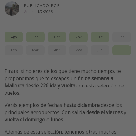
PUBLICADO POR
Vacaciones de Playa
Ana
·
11/7/2026
Viajes para singles
Escapadas románticas
Ago
Sep
Oct
Nov
Dic
Ene
Más temas
Feb
Mar
Abr
May
Jun
Jul
Trabajar en el extranjero
Cruceros por el Mediterráneo
Pirata, si no eres de los que tiene mucho tiempo, te
Hoteles más hot de España
proponemos que te escapes un
fin de semana a
Mallorca desde 22€ ida y vuelta
con esta selección de
Guía de equipaje de mano
vuelos.
Parques de atracciones
Verás ejemplos de fechas
hasta
diciembre
desde los
Viaja con musicales
principales aeropuertos. Con salida
desde el viernes
y
El Rey León el musical
vuelta el domingo o lunes
.
Harry Potter en Londres y otros destinos
Además de esta selección, tenemos otras muchas
Eventos deportivos