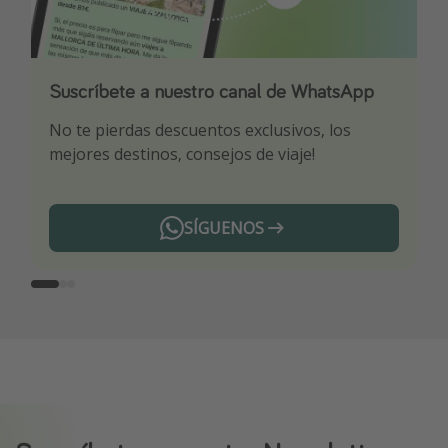
Suscríbete a nuestro canal de WhatsApp
Descarga nuestra app
¡Suscríbete a nuestro canal de Telegram!
No te pierdas descuentos exclusivos, los
Sé el primero en reservar nuestros chollazos
¡Recibe las mejores ofertas seleccionadas para
mejores destinos, consejos de viaje!
ti por nuestros expertos en viajes
SÍGUENOS
Telegram