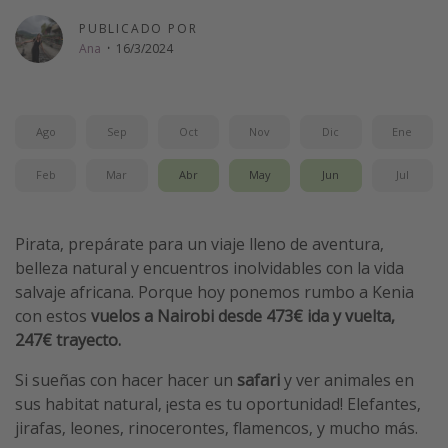
Vacaciones de Playa
PUBLICADO POR
Ana
·
16/3/2024
Viajes para singles
Escapadas románticas
Ago
Sep
Oct
Nov
Dic
Ene
Más temas
Feb
Mar
Abr
May
Jun
Jul
Trabajar en el extranjero
Cruceros por el Mediterráneo
Pirata, prepárate para un viaje lleno de aventura,
Hoteles más hot de España
belleza natural y encuentros inolvidables con la vida
Guía de equipaje de mano
salvaje africana. Porque hoy ponemos rumbo a Kenia
Parques de atracciones
con estos
vuelos a Nairobi desde 473€ ida y vuelta,
247€ trayecto.
Viaja con musicales
El Rey León el musical
Si sueñas con hacer hacer un
safari
y ver animales en
sus habitat natural, ¡esta es tu oportunidad! Elefantes,
Harry Potter en Londres y otros destinos
jirafas, leones, rinocerontes, flamencos, y mucho más.
Eventos deportivos