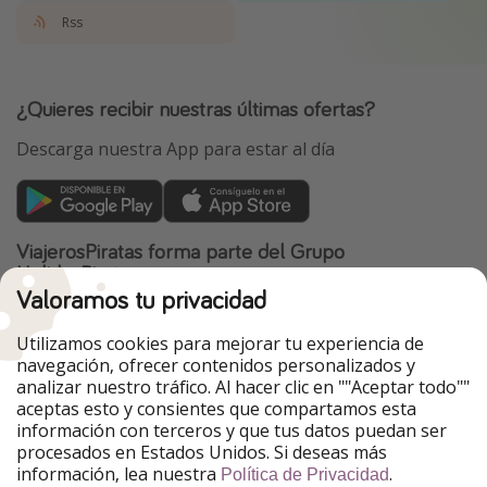
Rss
¿Quieres recibir nuestras últimas ofertas?
Descarga nuestra App para estar al día
ViajerosPiratas forma parte del Grupo
HolidayPirates
Valoramos tu privacidad
Nuestros mercados
Utilizamos cookies para mejorar tu experiencia de
PiratinViaggio
HolidayPirates
navegación, ofrecer contenidos personalizados y
VakantiePiraten
WakacyjniPiraci
analizar nuestro tráfico. Al hacer clic en ""Aceptar todo""
VoyagesPirates
Ferienpiraten
aceptas esto y consientes que compartamos esta
Urlaubspiraten
Urlaubspiraten
información con terceros y que tus datos puedan ser
TravelPirates
procesados en Estados Unidos. Si deseas más
información, lea nuestra
.
Nuestro grupo
Política de Privacidad