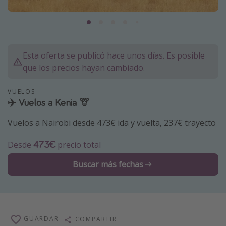
Marruecos
Islas Baleares
México
Esta oferta se publicó hace unos días. Es posible
Tailandia
que los precios hayan cambiado.
Maldivas
VUELOS
Albania
✈️ Vuelos a Kenia 🦒
Vuelos a Nairobi desde 473€ ida y vuelta, 237€ trayecto
Inspiración para viajes
Camping
473€
Desde
precio total
Glamping
Buscar más fechas
Viajes en tren
Viajar sola como mujer
Ofertas para Vacaciones Activas
GUARDAR
COMPARTIR
Viajes en familia