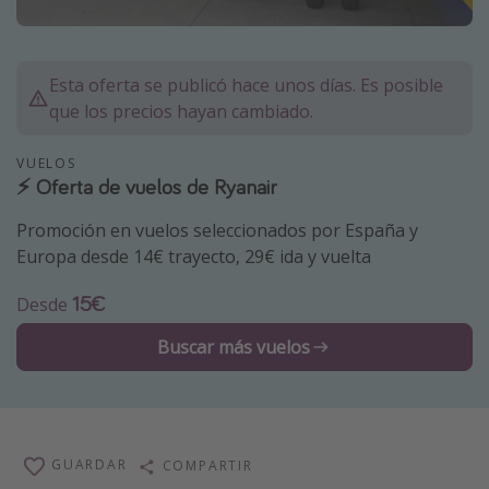
Marruecos
Islas Baleares
Esta oferta se publicó hace unos días. Es posible
México
que los precios hayan cambiado.
Tailandia
VUELOS
Maldivas
⚡️ Oferta de vuelos de Ryanair
Albania
Promoción en vuelos seleccionados por España y
Europa desde 14€ trayecto, 29€ ida y vuelta
Inspiración para viajes
15€
Desde
Camping
Glamping
Buscar más vuelos
Viajes en tren
Viajar sola como mujer
Ofertas para Vacaciones Activas
GUARDAR
COMPARTIR
Viajes en familia