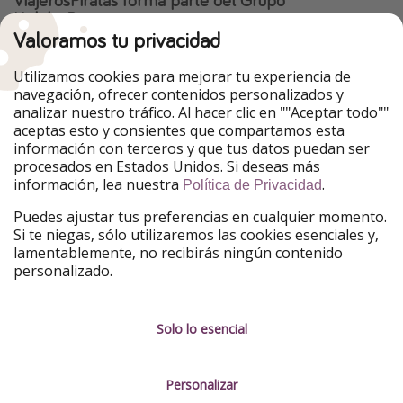
HolidayPirates
Valoramos tu privacidad
Nuestros mercados
Utilizamos cookies para mejorar tu experiencia de
PiratinViaggio
HolidayPirates
navegación, ofrecer contenidos personalizados y
VakantiePiraten
WakacyjniPiraci
analizar nuestro tráfico. Al hacer clic en ""Aceptar todo""
VoyagesPirates
Ferienpiraten
aceptas esto y consientes que compartamos esta
Urlaubspiraten
Urlaubspiraten
información con terceros y que tus datos puedan ser
TravelPirates
procesados en Estados Unidos. Si deseas más
información, lea nuestra
.
Nuestro grupo
Política de Privacidad
HolidayPirates Group
Puedes ajustar tus preferencias en cualquier momento.
Si te niegas, sólo utilizaremos las cookies esenciales y,
Conócenos mejor
Información legal
lamentablemente, no recibirás ningún contenido
personalizado.
Sobre ViajerosPiratas
Términos y condiciones
Empleo
Política de privacidad
Solo lo esencial
Prensa
Aviso legal
Personalizar
Partners
Gestionar servicios