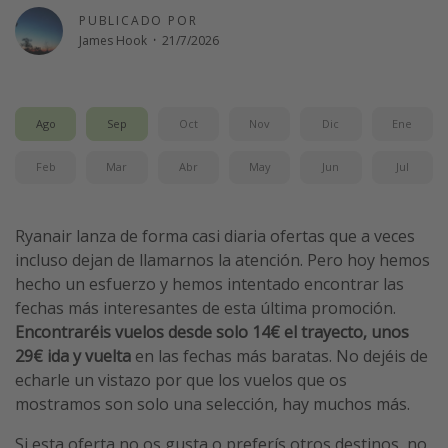
PUBLICADO POR
Vacaciones de Playa
James Hook
·
21/7/2026
Viajes para singles
Escapadas románticas
Ago
Sep
Oct
Nov
Dic
Ene
Más temas
Feb
Mar
Abr
May
Jun
Jul
Trabajar en el extranjero
Cruceros por el Mediterráneo
Ryanair lanza de forma casi diaria ofertas que a veces
Hoteles más hot de España
incluso dejan de llamarnos la atención. Pero hoy hemos
Guía de equipaje de mano
hecho un esfuerzo y hemos intentado encontrar las
fechas más interesantes de esta última promoción.
Parques de atracciones
Encontraréis vuelos desde solo 14€ el trayecto, unos
Viaja con musicales
29€ ida y vuelta
en las fechas más baratas. No dejéis de
El Rey León el musical
echarle un vistazo por que los vuelos que os
mostramos son solo una selección, hay muchos más.
Harry Potter en Londres y otros destinos
Eventos deportivos
Si esta oferta no os gusta o preferís otros destinos, no