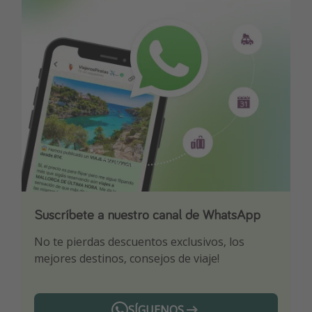
Suscríbete a nuestro canal de WhatsApp
Descarga nuestra app
¡Suscríbete a nuestro canal de Telegram!
No te pierdas descuentos exclusivos, los
Sé el primero en reservar nuestros chollazos
¡Recibe las mejores ofertas seleccionadas para
mejores destinos, consejos de viaje!
ti por nuestros expertos en viajes
SÍGUENOS
Telegram