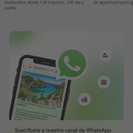
septiembre desde 12€ trayecto, 24€ ida y
de aparthotel para g
vuelta
Suscríbete a nuestro canal de WhatsApp
Descarga nuestra app
¡Suscríbete a nuestro canal de Telegram!