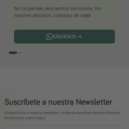
No te pierdas descuentos exclusivos, los
Sé el primero en reservar nuestros chollazos
¡Recibe las mejores ofertas seleccionadas para
mejores destinos, consejos de viaje!
ti por nuestros expertos en viajes
SÍGUENOS
Telegram
Suscríbete a nuestra Newsletter
Al suscribirte a nuestra newsletter, recibirás nuestras mejores ofertas e
información sobre viajes.