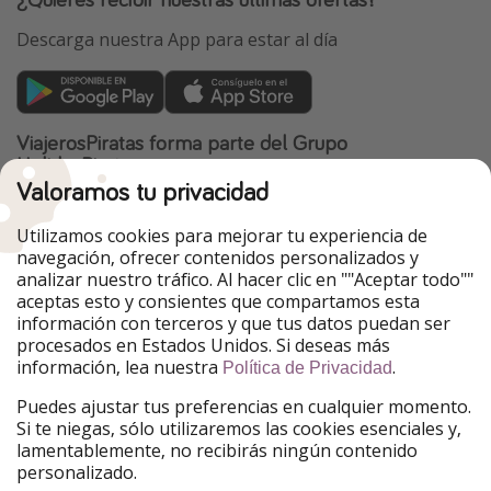
Descarga nuestra App para estar al día
ViajerosPiratas forma parte del Grupo
HolidayPirates
Valoramos tu privacidad
Nuestros mercados
Utilizamos cookies para mejorar tu experiencia de
PiratinViaggio
HolidayPirates
navegación, ofrecer contenidos personalizados y
VakantiePiraten
WakacyjniPiraci
analizar nuestro tráfico. Al hacer clic en ""Aceptar todo""
VoyagesPirates
Ferienpiraten
aceptas esto y consientes que compartamos esta
Urlaubspiraten
Urlaubspiraten
información con terceros y que tus datos puedan ser
TravelPirates
procesados en Estados Unidos. Si deseas más
información, lea nuestra
.
Nuestro grupo
Política de Privacidad
HolidayPirates Group
Puedes ajustar tus preferencias en cualquier momento.
Si te niegas, sólo utilizaremos las cookies esenciales y,
Conócenos mejor
Información legal
lamentablemente, no recibirás ningún contenido
personalizado.
Sobre ViajerosPiratas
Términos y condiciones