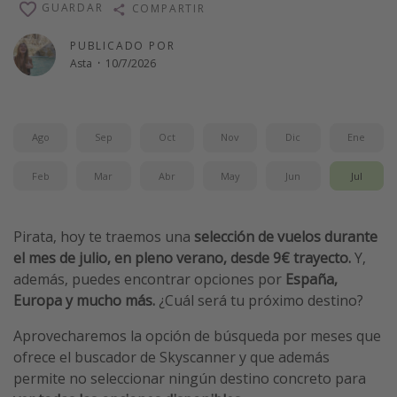
GUARDAR
COMPARTIR
Vacaciones de Playa
PUBLICADO POR
Viajes para singles
Asta
·
10/7/2026
Escapadas románticas
Más temas
Ago
Sep
Oct
Nov
Dic
Ene
Trabajar en el extranjero
Feb
Mar
Abr
May
Jun
Jul
Cruceros por el Mediterráneo
Hoteles más hot de España
Pirata, hoy te traemos una
selección de vuelos durante
Guía de equipaje de mano
el mes de julio, en pleno verano, desde 9€ trayecto.
Y,
Parques de atracciones
además, puedes encontrar opciones por
España,
Europa y mucho más.
¿Cuál será tu próximo destino?
Viaja con musicales
El Rey León el musical
Aprovecharemos la opción de búsqueda por meses que
ofrece el buscador de Skyscanner y que además
Harry Potter en Londres y otros destinos
permite no seleccionar ningún destino concreto para
Eventos deportivos