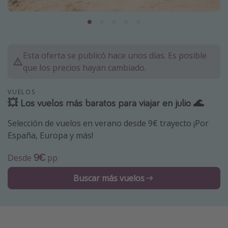
Marruecos
Islas Baleares
México
Esta oferta se publicó hace unos días. Es posible
Tailandia
que los precios hayan cambiado.
Maldivas
VUELOS
Albania
💥 Los vuelos más baratos para viajar en julio 🌊
Selección de vuelos en verano desde 9€ trayecto ¡Por
Inspiración para viajes
España, Europa y más!
Camping
9€
Desde
pp
Glamping
Viajes en tren
Buscar más vuelos
Viajar sola como mujer
Ofertas para Vacaciones Activas
Viajes en familia