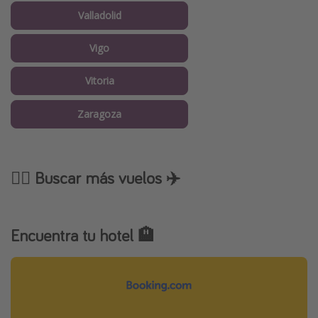
Valladolid
Vigo
Vitoria
Zaragoza
🕵️‍♂️ Buscar más vuelos ✈️
Encuentra tu hotel 🏨