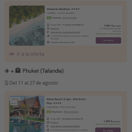
Ir a la oferta
✈️ + 🏨 Phuket (Tailandia)
🗓️ Del 11 al 27 de agosto