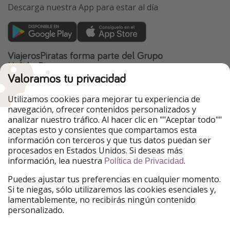
Descarga nuestra App para estar al día
ViajerosPiratas forma parte del Grupo
HolidayPirates
Valoramos tu privacidad
Nuestros mercados
Utilizamos cookies para mejorar tu experiencia de
PiratinViaggio
HolidayPirates
navegación, ofrecer contenidos personalizados y
VakantiePiraten
WakacyjniPiraci
analizar nuestro tráfico. Al hacer clic en ""Aceptar todo""
VoyagesPirates
Ferienpiraten
aceptas esto y consientes que compartamos esta
Urlaubspiraten
Urlaubspiraten
información con terceros y que tus datos puedan ser
TravelPirates
procesados en Estados Unidos. Si deseas más
información, lea nuestra
.
Nuestro grupo
Política de Privacidad
HolidayPirates Group
Puedes ajustar tus preferencias en cualquier momento.
Si te niegas, sólo utilizaremos las cookies esenciales y,
Conócenos mejor
Información legal
lamentablemente, no recibirás ningún contenido
personalizado.
Sobre ViajerosPiratas
Términos y condiciones