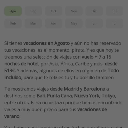
Vacaciones de Playa
Ago
Sep
Oct
Nov
Dic
Ene
Viajes para singles
Feb
Mar
Abr
May
Jun
Jul
Escapadas románticas
Más temas
Si tienes
vacaciones en Agosto
y aún no has reservado
tus vacaciones, es el momento, pirata. Y es que hoy te
Trabajar en el extranjero
traemos una selección de viajes con
vuelo + 7 a 15
Cruceros por el Mediterráneo
noches de hotel
, por Asia, África, Caribe y más,
desde
513€.
Y además, algunos de ellos en régimen
de
Todo
Hoteles más hot de España
Incluido
, para que te relajes tu y tu bolsillo también.
Guía de equipaje de mano
Te mostramos viajes
desde Madrid y Barcelona
a
Parques de atracciones
destinos como
Bali, Punta Cana, Nueva York, Tokyo
,
Viaja con musicales
entre otros. Echa un vistazo porque hemos encontrado
El Rey León el musical
viajes a muy buen precio para tus
vacaciones de
verano
.
Harry Potter en Londres y otros destinos
Eventos deportivos
Y, si tienes vacaciones en otras fechas o prefieres viajar