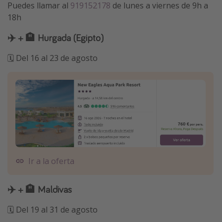
Puedes llamar al
919152178
de lunes a viernes de 9h a
18h
✈️ + 🏨 Hurgada (Egipto)
🗓️ Del 16 al 23 de agosto
Ir a la oferta
✈️ + 🏨 Maldivas
🗓️ Del 19 al 31 de agosto