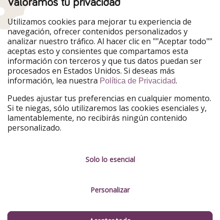
Valoramos tu privacidad
Nuestros mercados
Utilizamos cookies para mejorar tu experiencia de
PiratinViaggio
HolidayPirates
navegación, ofrecer contenidos personalizados y
VakantiePiraten
WakacyjniPiraci
analizar nuestro tráfico. Al hacer clic en ""Aceptar todo""
VoyagesPirates
Ferienpiraten
aceptas esto y consientes que compartamos esta
Urlaubspiraten
Urlaubspiraten
información con terceros y que tus datos puedan ser
TravelPirates
procesados en Estados Unidos. Si deseas más
información, lea nuestra
.
Nuestro grupo
Política de Privacidad
HolidayPirates Group
Puedes ajustar tus preferencias en cualquier momento.
Si te niegas, sólo utilizaremos las cookies esenciales y,
Conócenos mejor
Información legal
lamentablemente, no recibirás ningún contenido
personalizado.
Sobre ViajerosPiratas
Términos y condiciones
Empleo
Política de privacidad
Solo lo esencial
Prensa
Aviso legal
Personalizar
Partners
Gestionar servicios
Sostenibilidad