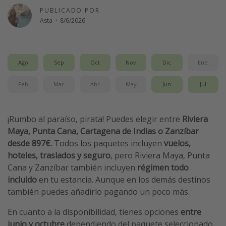
PUBLICADO POR
Vacaciones de Playa
Asta
·
8/6/2026
Viajes para singles
Escapadas románticas
Ago
Sep
Oct
Nov
Dic
Ene
Más temas
Feb
Mar
Abr
May
Jun
Jul
Trabajar en el extranjero
Cruceros por el Mediterráneo
¡Rumbo al paraíso, pirata! Puedes elegir entre
Riviera
Hoteles más hot de España
Maya, Punta Cana, Cartagena de Indias o Zanzíbar
Guía de equipaje de mano
desde 897€.
Todos los paquetes incluyen
vuelos,
hoteles, traslados y seguro
, pero Riviera Maya, Punta
Parques de atracciones
Cana y Zanzíbar también
incluyen
régimen todo
Viaja con musicales
incluido
en tu estancia. Aunque en los demás destinos
El Rey León el musical
también puedes añadirlo pagando un poco más.
Harry Potter en Londres y otros destinos
En cuanto a la disponibilidad, tienes opciones
entre
Eventos deportivos
junio y octubre
dependiendo del paquete seleccionado.