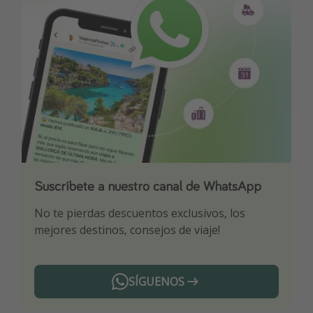
Suscríbete a nuestro canal de WhatsApp
Descarga nuestra app
¡Suscríbete a nuestro canal de Telegram!
No te pierdas descuentos exclusivos, los
Sé el primero en reservar nuestros chollazos
¡Recibe las mejores ofertas seleccionadas para
mejores destinos, consejos de viaje!
ti por nuestros expertos en viajes
SÍGUENOS
Telegram