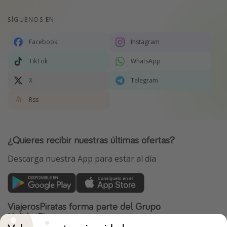
SÍGUENOS EN
Facebook
Instagram
TikTok
WhatsApp
X
Telegram
Rss
¿Quieres recibir nuestras últimas ofertas?
Descarga nuestra App para estar al día
ViajerosPiratas forma parte del Grupo
HolidayPirates