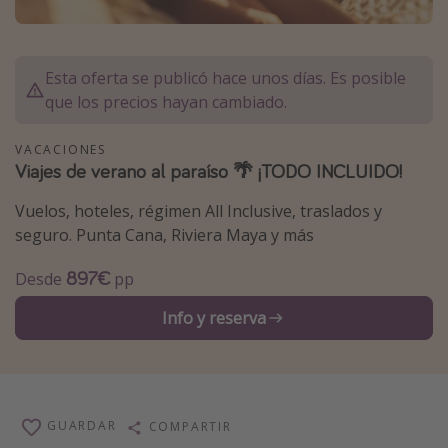
Marruecos
Islas Baleares
Esta oferta se publicó hace unos días. Es posible
México
que los precios hayan cambiado.
Tailandia
VACACIONES
Maldivas
Viajes de verano al paraíso 🌴 ¡TODO INCLUIDO!
Albania
Vuelos, hoteles, régimen All Inclusive, traslados y
seguro. Punta Cana, Riviera Maya y más
Inspiración para viajes
897€
Desde
pp
Camping
Glamping
Info y reserva
Viajes en tren
Viajar sola como mujer
Ofertas para Vacaciones Activas
GUARDAR
COMPARTIR
Viajes en familia